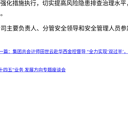
要强化措施执行，
切实提高风险隐患排查治理水平
实。
公司主要负责人、分管安全领导和安全管理人员
参
一篇：
集团总会计师田世云赴华西金控督导 “全力实现‘双过半’，确
十四五”业务 发展方向专题座谈会