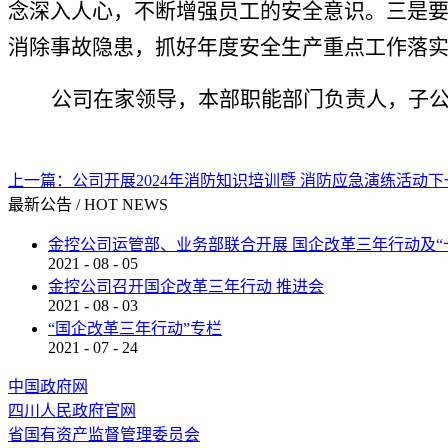
念深入人心，不断增强员工的安全意识。
三是
消除事故隐患，
抓好年度安全生产重点工作落
公司在家领导，
本部职能部门
负责人，子
上一篇：
公司开展2024年消防知识培训暨 消防应急演练活动
下
最新公告
/
HOT NEWS
金控公司运管部、业务部联合开展 国企改革三年行动及“
2021
-
08
-
05
金控公司召开国企改革三年行动 推进会
2021
-
08
-
03
“国企改革三年行动”专栏
2021
-
07
-
24
中国政府网
四川人民政府官网
省国有资产监督管理委员会