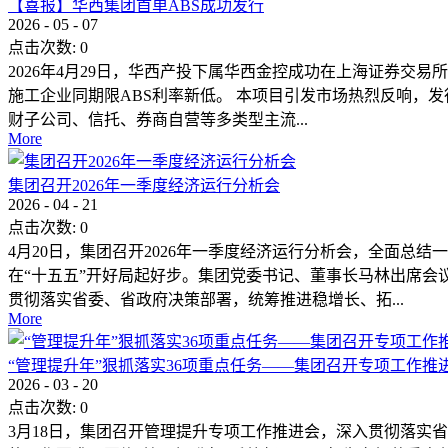
【喜报】华西集团首单ABS成功发行
2026
-
05
-
07
点击次数:
0
2026年4月29日，华西产投下属华西金控成功在上海证券交易
施工企业同期限ABS利率新低。 本项目引发市场热烈反响，
财子公司、信托、券商自营等多类型主流...
More
集团召开2026年一季度经济运行分析会
2026
-
04
-
21
点击次数:
0
4月20日，集团召开2026年一季度经济运行分析会，全面
在“十五五”开好局起好步。集团党委书记、董事长马林出席会
贯彻落实省委、省政府决策部署，统筹推进稳增长、拓...
More
“管理提升年”狠抓落实36项重点任务——集团召开专项工作推
2026
-
03
-
20
点击次数:
0
3月18日，集团召开管理提升专项工作推进会，深入贯彻落实