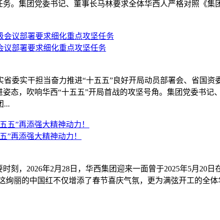
点任务。集团党委书记、董事长马林要求全体华西人严格对照《集团2
会议部署要求细化重点攻坚任务
实省委实干担当奋力推进“十五五”良好开局动员部署会、省国
进姿态，吹响华西“十五五”开局首战的攻坚号角。集团党委书记
..
五”再添强大精神动力！
，2026年2月28日，华西集团迎来一面曾于2025年5月20日在
，这绚丽的中国红不仅增添了春节喜庆气氛，更为满弦开工的全体