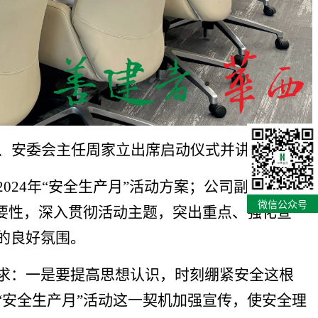
、
安委会主任
周家立
出席启动仪式
并讲话
。
2024年“安全生产月”活动方案；公司副总经理、
微信公众号
要性，深入贯彻活动主题，突出重点、强化宣
的良好氛围。
求：
一是要提高思想认识，时刻绷紧安全这根
“
安全生产月
”
活动
这一契机加强宣传，使安全理