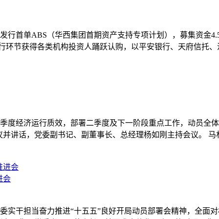
所发行首单ABS（华西集团首期资产支持专项计划），募集资金4.5
发行环节获得各类机构投资人踊跃认购，以平安银行、天府信托
总结一季度经济运行质效，部署二季度及下一阶段重点工作，动员
议并讲话，党委副书记、副董事长、总经理杨如刚主持会议。 
进会
省委实干担当奋力推进“十五五”良好开局动员部署会精神，全面