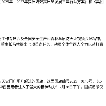
025年—2027年提质增效高质量发展三年行动方案》和《集团
资委工作专题会及全国安全生产和森林草原防灭火视频会议精神，
、董事长马林提出七项重点任务，动员全体华西人全力以赴打赢
天安门广场升起过的国旗，这面国旗编号2025—0140号，长5
华西善建者注入了强大的精神动力！2月28日下午，国旗赠予仪