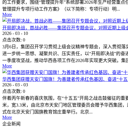
的工作要求，围绕“管理提升年”系统部署2026年生产经营重
管理提升专项行动工作方案》（以下简称：专项行动）明...
More
开局即决战，首战必胜——集团召开专题会议，对照近期上级
2026
-
03
-
10
点击次数:
0
3月6日，集团召开学习贯彻上级会议精神专题会，深入贯彻落
进一步统一思想、凝聚共识、压实责任，以“开局即决战”的奋
一季度攻坚战，推动华西各项工作在2026年实现更大突破。集团.
More
华西集团获赠天安门国旗！为善建者传承红色基因、奋进“十五
2026
-
03
-
03
点击次数:
0
伴着丙午新春的喜庆氛围，在“十五五”开局之战击鼓催征的重要时刻
米，宽3.3米，由北京市天安门地区管理委员会赠予华西集团
式在北京天安门国旗教育馆庄重举行。北京...
More
企业新闻