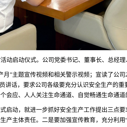
月”活动启动仪式。
公司党委书记、董事长、总经理
生产月”主题宣传
视频和相关
警示视频；
宣读了
公司
动员讲话，要求
公司各级要
充分认识安全生产的重
个个会应
、
人人关注生命通道
、
自觉畅通生命通道
正式启动
，就进一步抓好安全生产工作提出三点要
全生产主体责任。
二是要加强宣传教育，充分
利用