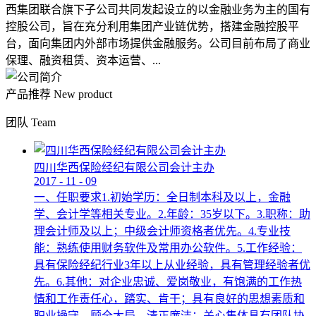
西集团联合旗下子公司共同发起设立的以金融业务为主的国有
控股公司，旨在充分利用集团产业链优势，搭建金融控股平
台，面向集团内外部市场提供金融服务。公司目前布局了商业
保理、融资租赁、资本运营、...
产品推荐
New product
团队
Team
四川华西保险经纪有限公司会计主办
2017
-
11
-
09
一、任职要求1.初始学历：全日制本科及以上，金融
学、会计学等相关专业。2.年龄：35岁以下。3.职称：助
理会计师及以上；中级会计师资格者优先。4.专业技
能：熟练使用财务软件及常用办公软件。5.工作经验：
具有保险经纪行业3年以上从业经验，具有管理经验者优
先。6.其他：对企业忠诚、爱岗敬业，有饱满的工作热
情和工作责任心，踏实、肯干；具有良好的思想素质和
职业操守，顾全大局，清正廉洁；关心集体具有团队协