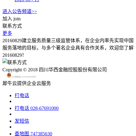
进入公告频道>>
加入
join
联系方式
更多
20160829建立服务质量三级监管体系，在企业内率先实现中国
服务落地的目标，与多个著名企业具有合作关系，欢迎您了解
20160829！
Copyright © 2018 四川华西金融控股股份有限公司
川公网安备 51015602000580号
犀牛云提供企业云服务
打电话
打电话
028-67691000
发短信
查地图
747385630