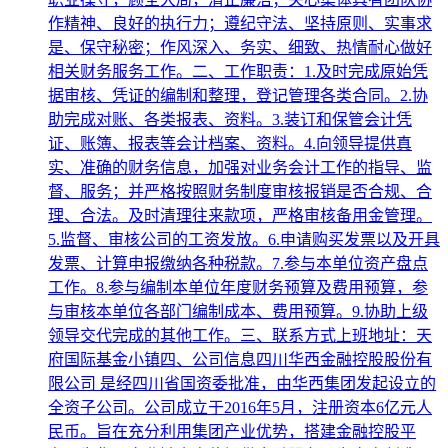
作精神、良好的执行力；遵纪守法、坚持原则、实事求
是、保守秘密；作风深入、务实、细致、热情耐心做好
相关财务服务工作。二、工作职责：1.及时完成原始凭
据审核、凭证的编制和整理，登记管理各类合同。2.协
助完成对账、各类报表、资料。3.装订和保管会计凭
证、账簿、报表等会计档案、资料。4.向领导提供真
实、准确的财务信息，加强对业务会计工作的指导、监
督、服务；并严格按照财务制度审核报销是否合规、合
理、合法。及时清理往来款项，严格审核备用金管理。
5.监督、审核公司的工资发放。6.申请购买发票以及开具
发票、计算申报缴纳各种税款。7.参与本单位资产盘点
工作。8.参与编制本单位年度财务预算及费用预算，参
与审核本单位各部门编制成本、费用预算。9.协助上级
领导交代完成的其他工作。三、联系方式上班地址：天
府国际基金小镇四、公司信息四川华西金融控股股份有
限公司 是经四川省国资委批准，由华西集团发起设立的
全资子公司。公司成立于2016年5月，注册资本6亿元人
民币。旨在充分利用集团产业优势，搭建金融控股平