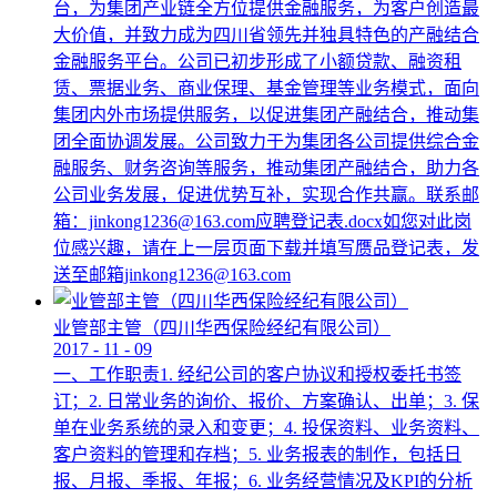
台，为集团产业链全方位提供金融服务，为客户创造最
大价值，并致力成为四川省领先并独具特色的产融结合
金融服务平台。公司已初步形成了小额贷款、融资租
赁、票据业务、商业保理、基金管理等业务模式，面向
集团内外市场提供服务，以促进集团产融结合，推动集
团全面协调发展。公司致力于为集团各公司提供综合金
融服务、财务咨询等服务，推动集团产融结合，助力各
公司业务发展，促进优势互补，实现合作共赢。联系邮
箱：jinkong1236@163.com应聘登记表.docx如您对此岗
位感兴趣，请在上一层页面下载并填写赝品登记表，发
送至邮箱jinkong1236@163.com
业管部主管（四川华西保险经纪有限公司）
2017
-
11
-
09
一、工作职责1. 经纪公司的客户协议和授权委托书签
订；2. 日常业务的询价、报价、方案确认、出单；3. 保
单在业务系统的录入和变更；4. 投保资料、业务资料、
客户资料的管理和存档；5. 业务报表的制作，包括日
报、月报、季报、年报；6. 业务经营情况及KPI的分析