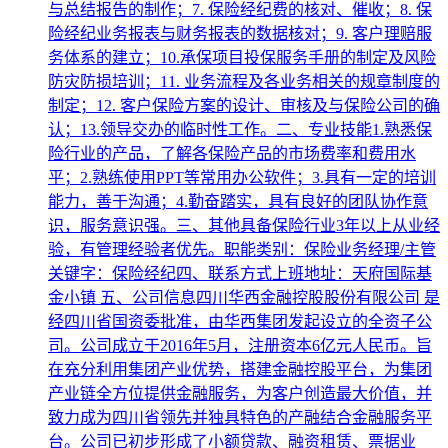
与总结报告的制作；7. 保险经纪费的核对、催收；8. 保
险经纪业务报表与财务报表的数据核对；9. 客户理赔服
务体系的建立；10.承保项目投保服务手册的制定及风险
防灾防损培训；11. 业务流程及各业务相关的规章制度的
制定；12. 客户保险方案的设计、审核及与保险公司的确
认；13.领导交办的临时性工作。二、专业技能1.熟悉保
险行业的产品，了解各保险产品的市场费率和费用水
平；2.熟练使用PPT等常用办公软件；3.具有一定的培训
能力，善于沟通；4.勤奋踏实，具有良好的团队协作意
识，服务意识强。三、其他具备保险行业3年以上从业经
验，有管理经验者优先。职能类别：保险业务经理/主管
关键字：保险经纪四、联系方式上班地址：天府国际基
金小镇 五、公司信息四川华西金融控股股份有限公司 是
经四川省国资委批准，由华西集团发起设立的全资子公
司。公司成立于2016年5月，注册资本6亿元人民币。旨
在充分利用集团产业优势，搭建金融控股平台，为集团
产业链全方位提供金融服务，为客户创造最大价值，并
致力成为四川省领先并独具特色的产融结合金融服务平
台。公司已初步形成了小额贷款、融资租赁、票据业