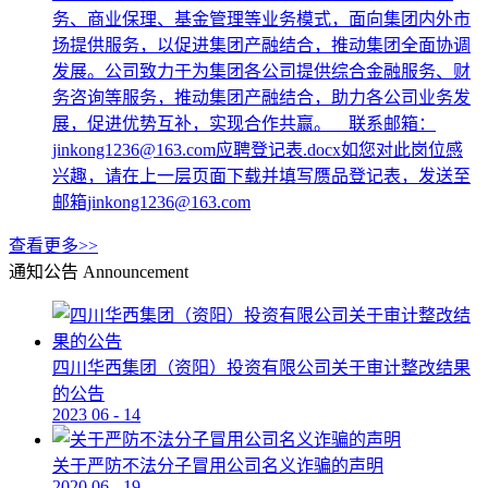
务、商业保理、基金管理等业务模式，面向集团内外市
场提供服务，以促进集团产融结合，推动集团全面协调
发展。公司致力于为集团各公司提供综合金融服务、财
务咨询等服务，推动集团产融结合，助力各公司业务发
展，促进优势互补，实现合作共赢。 联系邮箱：
jinkong1236@163.com应聘登记表.docx如您对此岗位感
兴趣，请在上一层页面下载并填写赝品登记表，发送至
邮箱jinkong1236@163.com
查看更多>>
通知公告
Announcement
四川华西集团（资阳）投资有限公司关于审计整改结果
的公告
2023
06
-
14
关于严防不法分子冒用公司名义诈骗的声明
2020
06
-
19