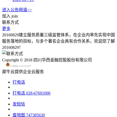
进入公告频道>>
加入
join
联系方式
更多
20160829建立服务质量三级监管体系，在企业内率先实现中国
服务落地的目标，与多个著名企业具有合作关系，欢迎您了解
20160829！
Copyright © 2018 四川华西金融控股股份有限公司
川公网安备 51015602000580号
犀牛云提供企业云服务
打电话
打电话
028-67691000
发短信
查地图
747385630