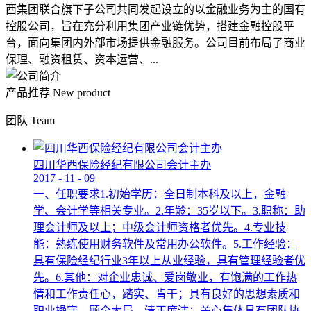
西集团联合旗下子公司共同发起设立的以金融业务为主的国有
控股公司，旨在充分利用集团产业链优势，搭建金融控股平
台，面向集团内外部市场提供金融服务。公司目前布局了商业
保理、融资租赁、资本运营、...
产品推荐
New product
团队
Team
四川华西保险经纪有限公司会计主办
2017
-
11
-
09
一、任职要求1.初始学历：全日制本科及以上，金融
学、会计学等相关专业。2.年龄：35岁以下。3.职称：助
理会计师及以上；中级会计师资格者优先。4.专业技
能：熟练使用财务软件及常用办公软件。5.工作经验：
具有保险经纪行业3年以上从业经验，具有管理经验者优
先。6.其他：对企业忠诚、爱岗敬业，有饱满的工作热
情和工作责任心，踏实、肯干；具有良好的思想素质和
职业操守，顾全大局，清正廉洁；关心集体具有团队协