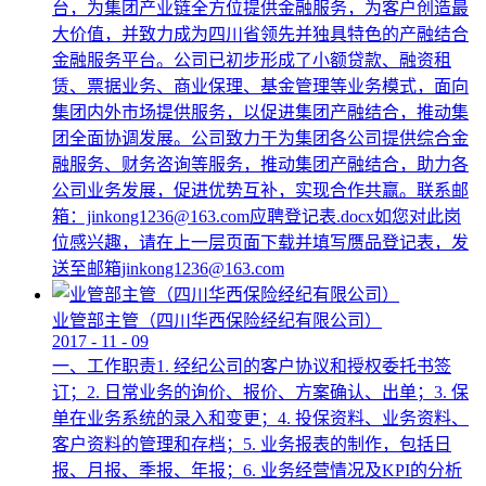
台，为集团产业链全方位提供金融服务，为客户创造最
大价值，并致力成为四川省领先并独具特色的产融结合
金融服务平台。公司已初步形成了小额贷款、融资租
赁、票据业务、商业保理、基金管理等业务模式，面向
集团内外市场提供服务，以促进集团产融结合，推动集
团全面协调发展。公司致力于为集团各公司提供综合金
融服务、财务咨询等服务，推动集团产融结合，助力各
公司业务发展，促进优势互补，实现合作共赢。联系邮
箱：jinkong1236@163.com应聘登记表.docx如您对此岗
位感兴趣，请在上一层页面下载并填写赝品登记表，发
送至邮箱jinkong1236@163.com
业管部主管（四川华西保险经纪有限公司）
2017
-
11
-
09
一、工作职责1. 经纪公司的客户协议和授权委托书签
订；2. 日常业务的询价、报价、方案确认、出单；3. 保
单在业务系统的录入和变更；4. 投保资料、业务资料、
客户资料的管理和存档；5. 业务报表的制作，包括日
报、月报、季报、年报；6. 业务经营情况及KPI的分析