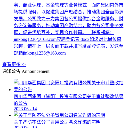
务、商业保理、基金管理等业务模式，面向集团内外市
场提供服务，以促进集团产融结合，推动集团全面协调
发展。公司致力于为集团各公司提供综合金融服务、财
务咨询等服务，推动集团产融结合，助力各公司业务发
展，促进优势互补，实现合作共赢。 联系邮箱：
jinkong1236@163.com应聘登记表.docx如您对此岗位感
兴趣，请在上一层页面下载并填写赝品登记表，发送至
邮箱jinkong1236@163.com
查看更多>>
通知公告
Announcement
四川华西集团（资阳）投资有限公司关于审计整改结果
的公告
2023
06
-
14
关于严防不法分子冒用公司名义诈骗的声明
2020
06
-
19