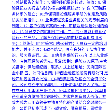
与总结报告的制作；7. 保险经纪费的核对、催收；8. 保
险经纪业务报表与财务报表的数据核对；9. 客户理赔服
务体系的建立；10.承保项目投保服务手册的制定及风险
防灾防损培训；11. 业务流程及各业务相关的规章制度的
制定；12. 客户保险方案的设计、审核及与保险公司的确
认；13.领导交办的临时性工作。二、专业技能1.熟悉保
险行业的产品，了解各保险产品的市场费率和费用水
平；2.熟练使用PPT等常用办公软件；3.具有一定的培训
能力，善于沟通；4.勤奋踏实，具有良好的团队协作意
识，服务意识强。三、其他具备保险行业3年以上从业经
验，有管理经验者优先。职能类别：保险业务经理/主管
关键字：保险经纪四、联系方式上班地址：天府国际基
金小镇 五、公司信息四川华西金融控股股份有限公司 是
经四川省国资委批准，由华西集团发起设立的全资子公
司。公司成立于2016年5月，注册资本6亿元人民币。旨
在充分利用集团产业优势，搭建金融控股平台，为集团
产业链全方位提供金融服务，为客户创造最大价值，并
致力成为四川省领先并独具特色的产融结合金融服务平
台。公司已初步形成了小额贷款、融资租赁、票据业