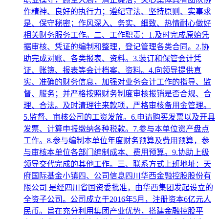
作精神、良好的执行力；遵纪守法、坚持原则、实事求
是、保守秘密；作风深入、务实、细致、热情耐心做好
相关财务服务工作。二、工作职责：1.及时完成原始凭
据审核、凭证的编制和整理，登记管理各类合同。2.协
助完成对账、各类报表、资料。3.装订和保管会计凭
证、账簿、报表等会计档案、资料。4.向领导提供真
实、准确的财务信息，加强对业务会计工作的指导、监
督、服务；并严格按照财务制度审核报销是否合规、合
理、合法。及时清理往来款项，严格审核备用金管理。
5.监督、审核公司的工资发放。6.申请购买发票以及开具
发票、计算申报缴纳各种税款。7.参与本单位资产盘点
工作。8.参与编制本单位年度财务预算及费用预算，参
与审核本单位各部门编制成本、费用预算。9.协助上级
领导交代完成的其他工作。三、联系方式上班地址：天
府国际基金小镇四、公司信息四川华西金融控股股份有
限公司 是经四川省国资委批准，由华西集团发起设立的
全资子公司。公司成立于2016年5月，注册资本6亿元人
民币。旨在充分利用集团产业优势，搭建金融控股平