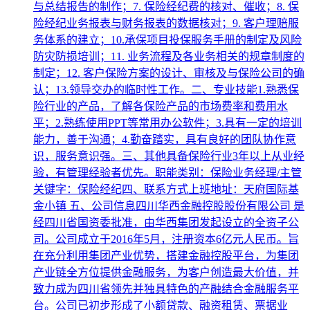
与总结报告的制作；7. 保险经纪费的核对、催收；8. 保
险经纪业务报表与财务报表的数据核对；9. 客户理赔服
务体系的建立；10.承保项目投保服务手册的制定及风险
防灾防损培训；11. 业务流程及各业务相关的规章制度的
制定；12. 客户保险方案的设计、审核及与保险公司的确
认；13.领导交办的临时性工作。二、专业技能1.熟悉保
险行业的产品，了解各保险产品的市场费率和费用水
平；2.熟练使用PPT等常用办公软件；3.具有一定的培训
能力，善于沟通；4.勤奋踏实，具有良好的团队协作意
识，服务意识强。三、其他具备保险行业3年以上从业经
验，有管理经验者优先。职能类别：保险业务经理/主管
关键字：保险经纪四、联系方式上班地址：天府国际基
金小镇 五、公司信息四川华西金融控股股份有限公司 是
经四川省国资委批准，由华西集团发起设立的全资子公
司。公司成立于2016年5月，注册资本6亿元人民币。旨
在充分利用集团产业优势，搭建金融控股平台，为集团
产业链全方位提供金融服务，为客户创造最大价值，并
致力成为四川省领先并独具特色的产融结合金融服务平
台。公司已初步形成了小额贷款、融资租赁、票据业