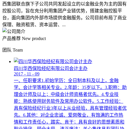
西集团联合旗下子公司共同发起设立的以金融业务为主的国有
控股公司，旨在充分利用集团产业链优势，搭建金融控股平
台，面向集团内外部市场提供金融服务。公司目前布局了商业
保理、融资租赁、资本运营、...
产品推荐
New product
团队
Team
四川华西保险经纪有限公司会计主办
2017
-
11
-
09
一、任职要求1.初始学历：全日制本科及以上，金融
学、会计学等相关专业。2.年龄：35岁以下。3.职称：助
理会计师及以上；中级会计师资格者优先。4.专业技
能：熟练使用财务软件及常用办公软件。5.工作经验：
具有保险经纪行业3年以上从业经验，具有管理经验者优
先。6.其他：对企业忠诚、爱岗敬业，有饱满的工作热
情和工作责任心，踏实、肯干；具有良好的思想素质和
职业操守，顾全大局，清正廉洁；关心集体具有团队协