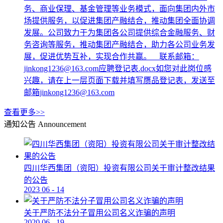
务、商业保理、基金管理等业务模式，面向集团内外市
场提供服务，以促进集团产融结合，推动集团全面协调
发展。公司致力于为集团各公司提供综合金融服务、财
务咨询等服务，推动集团产融结合，助力各公司业务发
展，促进优势互补，实现合作共赢。 联系邮箱：
jinkong1236@163.com应聘登记表.docx如您对此岗位感
兴趣，请在上一层页面下载并填写赝品登记表，发送至
邮箱jinkong1236@163.com
查看更多>>
通知公告
Announcement
四川华西集团（资阳）投资有限公司关于审计整改结果
的公告
2023
06
-
14
关于严防不法分子冒用公司名义诈骗的声明
2020
06
-
19