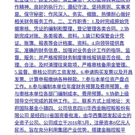
作精神、良好的执行力；遵纪守法、坚持原则、实事求
是、保守秘密；作风深入、务实、细致、热情耐心做好
相关财务服务工作。二、工作职责：1.及时完成原始凭
据审核、凭证的编制和整理，登记管理各类合同。2.协
助完成对账、各类报表、资料。3.装订和保管会计凭
证、账簿、报表等会计档案、资料。4.向领导提供真
实、准确的财务信息，加强对业务会计工作的指导、监
督、服务；并严格按照财务制度审核报销是否合规、合
理、合法。及时清理往来款项，严格审核备用金管理。
5.监督、审核公司的工资发放。6.申请购买发票以及开具
发票、计算申报缴纳各种税款。7.参与本单位资产盘点
工作。8.参与编制本单位年度财务预算及费用预算，参
与审核本单位各部门编制成本、费用预算。9.协助上级
领导交代完成的其他工作。三、联系方式上班地址：天
府国际基金小镇四、公司信息四川华西金融控股股份有
限公司 是经四川省国资委批准，由华西集团发起设立的
全资子公司。公司成立于2016年5月，注册资本6亿元人
民币。旨在充分利用集团产业优势，搭建金融控股平