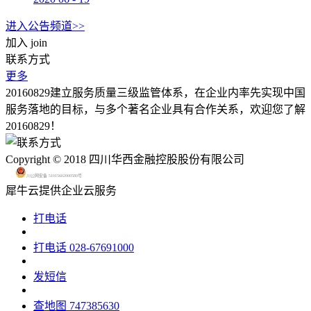
进入公告频道>>
加入
join
联系方式
更多
20160829建立服务质量三级监管体系，在企业内率先实现中国
服务落地的目标，与多个著名企业具有合作关系，欢迎您了解
20160829！
Copyright © 2018 四川华西金融控股股份有限公司
川公网安备 51015602000580号
犀牛云提供企业云服务
打电话
打电话
028-67691000
发短信
查地图
747385630