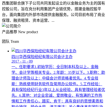
西集团联合旗下子公司共同发起设立的以金融业务为主的国有
控股公司，旨在充分利用集团产业链优势，搭建金融控股平
台，面向集团内外部市场提供金融服务。公司目前布局了商业
保理、融资租赁、资本运营、...
产品推荐
New product
团队
Team
四川华西保险经纪有限公司会计主办
2017
-
11
-
09
一、任职要求1.初始学历：全日制本科及以上，金融
学、会计学等相关专业。2.年龄：35岁以下。3.职称：助
理会计师及以上；中级会计师资格者优先。4.专业技
能：熟练使用财务软件及常用办公软件。5.工作经验：
具有保险经纪行业3年以上从业经验，具有管理经验者优
先。6.其他：对企业忠诚、爱岗敬业，有饱满的工作热
情和工作责任心，踏实、肯干；具有良好的思想素质和
职业操守，顾全大局，清正廉洁；关心集体具有团队协