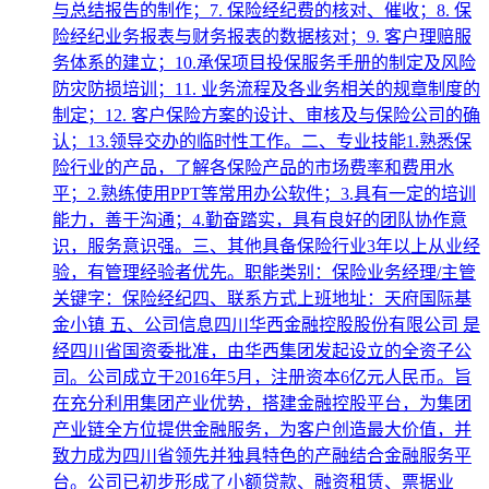
与总结报告的制作；7. 保险经纪费的核对、催收；8. 保
险经纪业务报表与财务报表的数据核对；9. 客户理赔服
务体系的建立；10.承保项目投保服务手册的制定及风险
防灾防损培训；11. 业务流程及各业务相关的规章制度的
制定；12. 客户保险方案的设计、审核及与保险公司的确
认；13.领导交办的临时性工作。二、专业技能1.熟悉保
险行业的产品，了解各保险产品的市场费率和费用水
平；2.熟练使用PPT等常用办公软件；3.具有一定的培训
能力，善于沟通；4.勤奋踏实，具有良好的团队协作意
识，服务意识强。三、其他具备保险行业3年以上从业经
验，有管理经验者优先。职能类别：保险业务经理/主管
关键字：保险经纪四、联系方式上班地址：天府国际基
金小镇 五、公司信息四川华西金融控股股份有限公司 是
经四川省国资委批准，由华西集团发起设立的全资子公
司。公司成立于2016年5月，注册资本6亿元人民币。旨
在充分利用集团产业优势，搭建金融控股平台，为集团
产业链全方位提供金融服务，为客户创造最大价值，并
致力成为四川省领先并独具特色的产融结合金融服务平
台。公司已初步形成了小额贷款、融资租赁、票据业