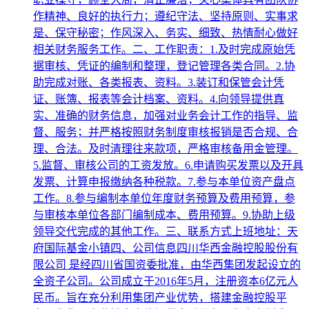
作精神、良好的执行力；遵纪守法、坚持原则、实事求
是、保守秘密；作风深入、务实、细致、热情耐心做好
相关财务服务工作。二、工作职责：1.及时完成原始凭
据审核、凭证的编制和整理，登记管理各类合同。2.协
助完成对账、各类报表、资料。3.装订和保管会计凭
证、账簿、报表等会计档案、资料。4.向领导提供真
实、准确的财务信息，加强对业务会计工作的指导、监
督、服务；并严格按照财务制度审核报销是否合规、合
理、合法。及时清理往来款项，严格审核备用金管理。
5.监督、审核公司的工资发放。6.申请购买发票以及开具
发票、计算申报缴纳各种税款。7.参与本单位资产盘点
工作。8.参与编制本单位年度财务预算及费用预算，参
与审核本单位各部门编制成本、费用预算。9.协助上级
领导交代完成的其他工作。三、联系方式上班地址：天
府国际基金小镇四、公司信息四川华西金融控股股份有
限公司 是经四川省国资委批准，由华西集团发起设立的
全资子公司。公司成立于2016年5月，注册资本6亿元人
民币。旨在充分利用集团产业优势，搭建金融控股平