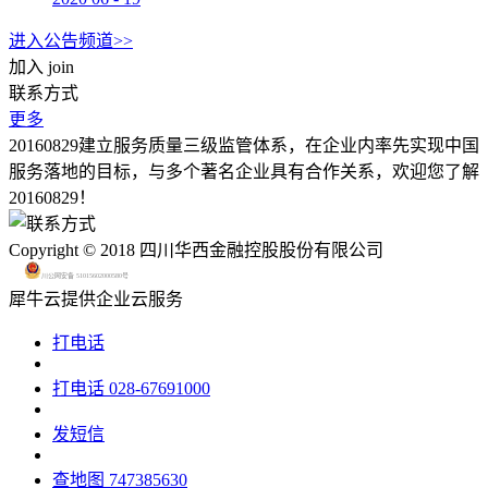
进入公告频道>>
加入
join
联系方式
更多
20160829建立服务质量三级监管体系，在企业内率先实现中国
服务落地的目标，与多个著名企业具有合作关系，欢迎您了解
20160829！
Copyright © 2018 四川华西金融控股股份有限公司
川公网安备 51015602000580号
犀牛云提供企业云服务
打电话
打电话
028-67691000
发短信
查地图
747385630