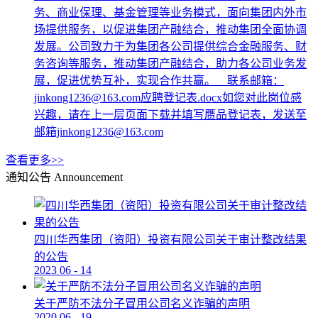
务、商业保理、基金管理等业务模式，面向集团内外市
场提供服务，以促进集团产融结合，推动集团全面协调
发展。公司致力于为集团各公司提供综合金融服务、财
务咨询等服务，推动集团产融结合，助力各公司业务发
展，促进优势互补，实现合作共赢。 联系邮箱：
jinkong1236@163.com应聘登记表.docx如您对此岗位感
兴趣，请在上一层页面下载并填写赝品登记表，发送至
邮箱jinkong1236@163.com
查看更多>>
通知公告
Announcement
四川华西集团（资阳）投资有限公司关于审计整改结果
的公告
2023
06
-
14
关于严防不法分子冒用公司名义诈骗的声明
2020
06
-
19