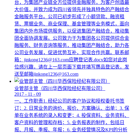
台，为集团产业链全方位提供金融服务，为客户创造最
大价值，并致力成为四川省领先并独具特色的产融结合
金融服务平台。公司已初步形成了小额贷款、融资租
赁、票据业务、商业保理、基金管理等业务模式，面向
集团内外市场提供服务，以促进集团产融结合，推动集
团全面协调发展。公司致力于为集团各公司提供综合金
融服务、财务咨询等服务，推动集团产融结合，助力各
公司业务发展，促进优势互补，实现合作共赢。联系邮
箱：jinkong1236@163.com应聘登记表.docx如您对此岗
位感兴趣，请在上一层页面下载并填写赝品登记表，发
送至邮箱jinkong1236@163.com
业管部主管（四川华西保险经纪有限公司）
2017
-
11
-
09
一、工作职责1. 经纪公司的客户协议和授权委托书签
订；2. 日常业务的询价、报价、方案确认、出单；3. 保
单在业务系统的录入和变更；4. 投保资料、业务资料、
客户资料的管理和存档；5. 业务报表的制作，包括日
报、月报、季报、年报；6. 业务经营情况及KPI的分析