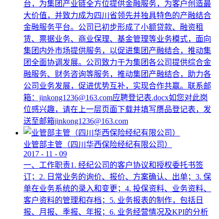
台，为集团产业链全方位提供金融服务，为客户创造最
大价值，并致力成为四川省领先并独具特色的产融结合
金融服务平台。公司已初步形成了小额贷款、融资租
赁、票据业务、商业保理、基金管理等业务模式，面向
集团内外市场提供服务，以促进集团产融结合，推动集
团全面协调发展。公司致力于为集团各公司提供综合金
融服务、财务咨询等服务，推动集团产融结合，助力各
公司业务发展，促进优势互补，实现合作共赢。联系邮
箱：jinkong1236@163.com应聘登记表.docx如您对此岗
位感兴趣，请在上一层页面下载并填写赝品登记表，发
送至邮箱jinkong1236@163.com
业管部主管（四川华西保险经纪有限公司）
2017
-
11
-
09
一、工作职责1. 经纪公司的客户协议和授权委托书签
订；2. 日常业务的询价、报价、方案确认、出单；3. 保
单在业务系统的录入和变更；4. 投保资料、业务资料、
客户资料的管理和存档；5. 业务报表的制作，包括日
报、月报、季报、年报；6. 业务经营情况及KPI的分析