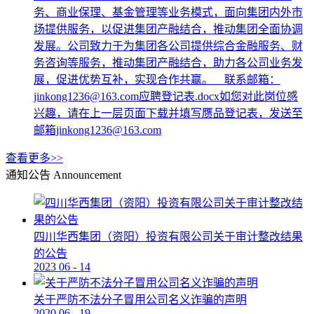
务、商业保理、基金管理等业务模式，面向集团内外市
场提供服务，以促进集团产融结合，推动集团全面协调
发展。公司致力于为集团各公司提供综合金融服务、财
务咨询等服务，推动集团产融结合，助力各公司业务发
展，促进优势互补，实现合作共赢。 联系邮箱：
jinkong1236@163.com应聘登记表.docx如您对此岗位感
兴趣，请在上一层页面下载并填写赝品登记表，发送至
邮箱jinkong1236@163.com
查看更多>>
通知公告
Announcement
四川华西集团（资阳）投资有限公司关于审计整改结果
的公告
2023
06
-
14
关于严防不法分子冒用公司名义诈骗的声明
2020
06
-
19