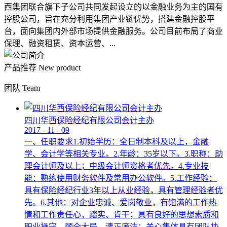
西集团联合旗下子公司共同发起设立的以金融业务为主的国有
控股公司，旨在充分利用集团产业链优势，搭建金融控股平
台，面向集团内外部市场提供金融服务。公司目前布局了商业
保理、融资租赁、资本运营、...
产品推荐
New product
团队
Team
四川华西保险经纪有限公司会计主办
2017
-
11
-
09
一、任职要求1.初始学历：全日制本科及以上，金融
学、会计学等相关专业。2.年龄：35岁以下。3.职称：助
理会计师及以上；中级会计师资格者优先。4.专业技
能：熟练使用财务软件及常用办公软件。5.工作经验：
具有保险经纪行业3年以上从业经验，具有管理经验者优
先。6.其他：对企业忠诚、爱岗敬业，有饱满的工作热
情和工作责任心，踏实、肯干；具有良好的思想素质和
职业操守，顾全大局，清正廉洁；关心集体具有团队协