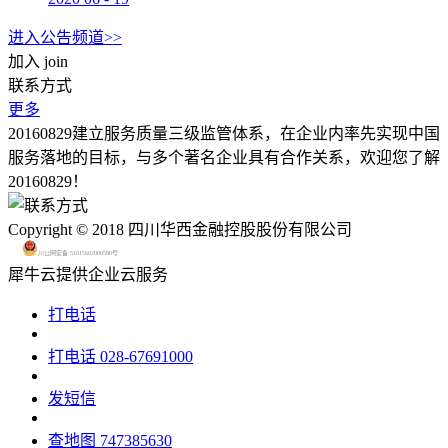
进入公告频道>>
加入
join
联系方式
更多
20160829建立服务质量三级监管体系，在企业内率先实现中国
服务落地的目标，与多个著名企业具有合作关系，欢迎您了解
20160829！
Copyright © 2018 四川华西金融控股股份有限公司
川公网安备 51015602000580号
犀牛云提供企业云服务
打电话
打电话
028-67691000
发短信
查地图
747385630