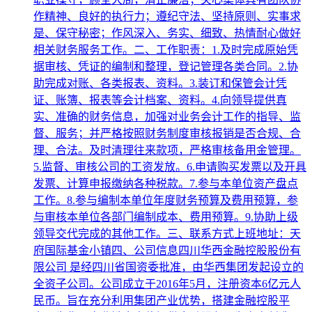
作精神、良好的执行力；遵纪守法、坚持原则、实事求
是、保守秘密；作风深入、务实、细致、热情耐心做好
相关财务服务工作。二、工作职责：1.及时完成原始凭
据审核、凭证的编制和整理，登记管理各类合同。2.协
助完成对账、各类报表、资料。3.装订和保管会计凭
证、账簿、报表等会计档案、资料。4.向领导提供真
实、准确的财务信息，加强对业务会计工作的指导、监
督、服务；并严格按照财务制度审核报销是否合规、合
理、合法。及时清理往来款项，严格审核备用金管理。
5.监督、审核公司的工资发放。6.申请购买发票以及开具
发票、计算申报缴纳各种税款。7.参与本单位资产盘点
工作。8.参与编制本单位年度财务预算及费用预算，参
与审核本单位各部门编制成本、费用预算。9.协助上级
领导交代完成的其他工作。三、联系方式上班地址：天
府国际基金小镇四、公司信息四川华西金融控股股份有
限公司 是经四川省国资委批准，由华西集团发起设立的
全资子公司。公司成立于2016年5月，注册资本6亿元人
民币。旨在充分利用集团产业优势，搭建金融控股平