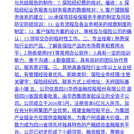
与总结报告的制作；7. 保险经纪费的核对、催收；8. 保
险经纪业务报表与财务报表的数据核对；9. 客户理赔服
务体系的建立；10.承保项目投保服务手册的制定及风险
防灾防损培训；11. 业务流程及各业务相关的规章制度的
制定；12. 客户保险方案的设计、审核及与保险公司的确
认；13.领导交办的临时性工作。二、专业技能1.熟悉保
险行业的产品，了解各保险产品的市场费率和费用水
平；2.熟练使用PPT等常用办公软件；3.具有一定的培训
能力，善于沟通；4.勤奋踏实，具有良好的团队协作意
识，服务意识强。三、其他具备保险行业3年以上从业经
验，有管理经验者优先。职能类别：保险业务经理/主管
关键字：保险经纪四、联系方式上班地址：天府国际基
金小镇 五、公司信息四川华西金融控股股份有限公司 是
经四川省国资委批准，由华西集团发起设立的全资子公
司。公司成立于2016年5月，注册资本6亿元人民币。旨
在充分利用集团产业优势，搭建金融控股平台，为集团
产业链全方位提供金融服务，为客户创造最大价值，并
致力成为四川省领先并独具特色的产融结合金融服务平
台。公司已初步形成了小额贷款、融资租赁、票据业