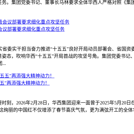
点任务。集团党委书记、董事长马林要求全体华西人严格对照《集团2
会议部署要求细化重点攻坚任务
实省委实干担当奋力推进“十五五”良好开局动员部署会、省国
进姿态，吹响华西“十五五”开局首战的攻坚号角。集团党委书记
..
五”再添强大精神动力！
，2026年2月28日，华西集团迎来一面曾于2025年5月20日在
，这绚丽的中国红不仅增添了春节喜庆气氛，更为满弦开工的全体