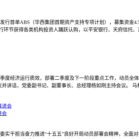
所发行首单ABS（华西集团首期资产支持专项计划），募集资金4.5
发行环节获得各类机构投资人踊跃认购，以平安银行、天府信托
总结一季度经济运行质效，部署二季度及下一阶段重点工作，动员
议并讲话，党委副书记、副董事长、总经理杨如刚主持会议。 
进会
省委实干担当奋力推进“十五五”良好开局动员部署会精神，全面