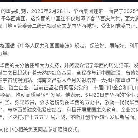
要时刻，2026年2月28日，华西集团迎来一面曾于2025年
员会赠予华西集团，这绚丽的中国红不仅增添了春节喜庆气氛，更为
安门地区管委会二级巡视员郭文龙向华西授旗，受集团党委书记
遵循《中华人民共和国国旗法》规定，保管好、展陈好、利用
力量。
的充分信任和大力支持，并简要介绍了华西的历史沿革、发展情
诞生之日起就有着天然的红色基因，全程参与新中国建设，曾修
拔宇宙线观测站、海南文昌载人登月发射塔等一大批国家重点工
链主企业，当前正坚定贯彻落实党的二十届四中全会和四川省委十
展格局，推动高质量转型发展。他表示，5月20日是华西的“企业日
比神圣、弥足珍贵，会永远镌刻在华西的历史中，激励一代代华
好，与华西善建文化紧密结合，积极开展爱国主义教育、企业文
，坚决打好“十五五”开局之战，不断开创华西转型发展新局面
化中心相关负责同志参加赠旗仪式。