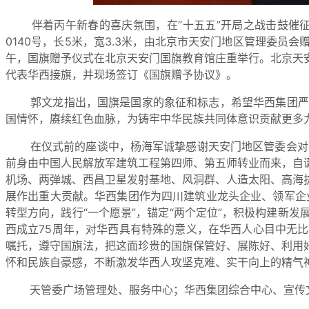
伴着丙午新春的喜庆氛围，在“十五五”开局之战击鼓催征的重
0140号，长5米，宽3.3米，由北京市天安门地区管理委
午，国旗赠予仪式在北京天安门国旗教育馆庄重举行。北京天
代表华西接旗，并现场签订《国旗赠予协议》。
郭文龙指出，国旗是国家的象征和标志，希望华西集团严格
国情怀，赓续红色血脉，为铸牢中华民族共同体意识贡献更多
在仪式前的座谈中，杨海军诚挚感谢天安门地区管委会对华西
前身由中国人民解放军建筑工程第四师、第五师转业而来，自
机场、两弹城、西昌卫星发射基地、风洞群、人造太阳、高海
展作出重大贡献。华西集团作为四川建筑业龙头企业、领军企业、
转型方向，践行“一个愿景”，锚定“两个定位”，积极构建新发
西成立75周年，对华西具有特殊的意义，在华西人心目中无
嘱托，遵守国旗法，把这面珍贵的国旗保管好、展陈好、利用
怀和民族自豪感，不断激发华西人攻坚克难、实干向上的精气神
天管委广场管理处、服务中心；华西集团综合中心、宣传文