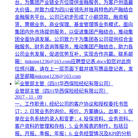
台，为集团产业链全方位提供金融服务，为客户创造最
大价值，并致力成为四川省领先并独具特色的产融结合
金融服务平台。公司已初步形成了小额贷款、融资租
赁、票据业务、商业保理、基金管理等业务模式，面向
集团内外市场提供服务，以促进集团产融结合，推动集
团全面协调发展。公司致力于为集团各公司提供综合金
融服务、财务咨询等服务，推动集团产融结合，助力各
公司业务发展，促进优势互补，实现合作共赢。联系邮
箱：jinkong1236@163.com应聘登记表.docx如您对此岗
位感兴趣，请在上一层页面下载并填写赝品登记表，发
送至邮箱jinkong1236@163.com
业管部主管（四川华西保险经纪有限公司）
2017
-
11
-
09
一、工作职责1. 经纪公司的客户协议和授权委托书签
订；2. 日常业务的询价、报价、方案确认、出单；3. 保
单在业务系统的录入和变更；4. 投保资料、业务资料、
客户资料的管理和存档；5. 业务报表的制作，包括日
报、月报、季报、年报；6. 业务经营情况及KPI的分析