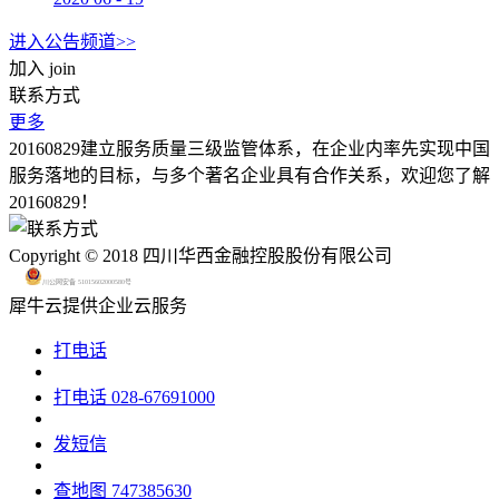
进入公告频道>>
加入
join
联系方式
更多
20160829建立服务质量三级监管体系，在企业内率先实现中国
服务落地的目标，与多个著名企业具有合作关系，欢迎您了解
20160829！
Copyright © 2018 四川华西金融控股股份有限公司
川公网安备 51015602000580号
犀牛云提供企业云服务
打电话
打电话
028-67691000
发短信
查地图
747385630