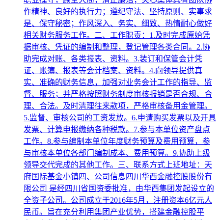
作精神、良好的执行力；遵纪守法、坚持原则、实事求
是、保守秘密；作风深入、务实、细致、热情耐心做好
相关财务服务工作。二、工作职责：1.及时完成原始凭
据审核、凭证的编制和整理，登记管理各类合同。2.协
助完成对账、各类报表、资料。3.装订和保管会计凭
证、账簿、报表等会计档案、资料。4.向领导提供真
实、准确的财务信息，加强对业务会计工作的指导、监
督、服务；并严格按照财务制度审核报销是否合规、合
理、合法。及时清理往来款项，严格审核备用金管理。
5.监督、审核公司的工资发放。6.申请购买发票以及开具
发票、计算申报缴纳各种税款。7.参与本单位资产盘点
工作。8.参与编制本单位年度财务预算及费用预算，参
与审核本单位各部门编制成本、费用预算。9.协助上级
领导交代完成的其他工作。三、联系方式上班地址：天
府国际基金小镇四、公司信息四川华西金融控股股份有
限公司 是经四川省国资委批准，由华西集团发起设立的
全资子公司。公司成立于2016年5月，注册资本6亿元人
民币。旨在充分利用集团产业优势，搭建金融控股平