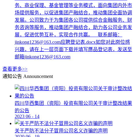
务、商业保理、基金管理等业务模式，面向集团内外市
场提供服务，以促进集团产融结合，推动集团全面协调
发展。公司致力于为集团各公司提供综合金融服务、财
务咨询等服务，推动集团产融结合，助力各公司业务发
展，促进优势互补，实现合作共赢。 联系邮箱：
jinkong1236@163.com应聘登记表.docx如您对此岗位感
兴趣，请在上一层页面下载并填写赝品登记表，发送至
邮箱jinkong1236@163.com
查看更多>>
通知公告
Announcement
四川华西集团（资阳）投资有限公司关于审计整改结果
的公告
2023
06
-
14
关于严防不法分子冒用公司名义诈骗的声明
2020
06
-
19