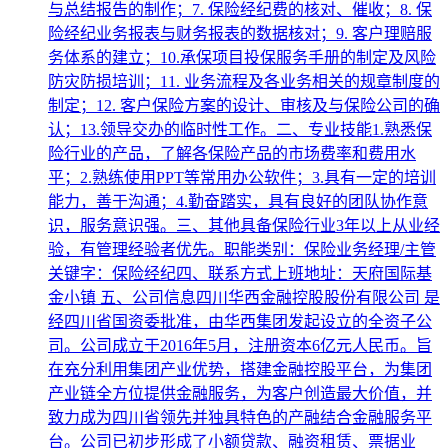
与总结报告的制作；7. 保险经纪费的核对、催收；8. 保
险经纪业务报表与财务报表的数据核对；9. 客户理赔服
务体系的建立；10.承保项目投保服务手册的制定及风险
防灾防损培训；11. 业务流程及各业务相关的规章制度的
制定；12. 客户保险方案的设计、审核及与保险公司的确
认；13.领导交办的临时性工作。二、专业技能1.熟悉保
险行业的产品，了解各保险产品的市场费率和费用水
平；2.熟练使用PPT等常用办公软件；3.具有一定的培训
能力，善于沟通；4.勤奋踏实，具有良好的团队协作意
识，服务意识强。三、其他具备保险行业3年以上从业经
验，有管理经验者优先。职能类别：保险业务经理/主管
关键字：保险经纪四、联系方式上班地址：天府国际基
金小镇 五、公司信息四川华西金融控股股份有限公司 是
经四川省国资委批准，由华西集团发起设立的全资子公
司。公司成立于2016年5月，注册资本6亿元人民币。旨
在充分利用集团产业优势，搭建金融控股平台，为集团
产业链全方位提供金融服务，为客户创造最大价值，并
致力成为四川省领先并独具特色的产融结合金融服务平
台。公司已初步形成了小额贷款、融资租赁、票据业