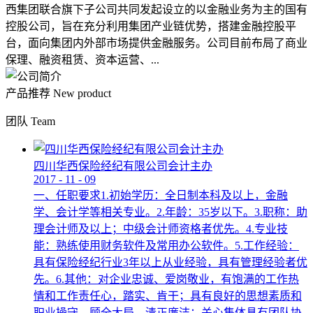
西集团联合旗下子公司共同发起设立的以金融业务为主的国有
控股公司，旨在充分利用集团产业链优势，搭建金融控股平
台，面向集团内外部市场提供金融服务。公司目前布局了商业
保理、融资租赁、资本运营、...
产品推荐
New product
团队
Team
四川华西保险经纪有限公司会计主办
2017
-
11
-
09
一、任职要求1.初始学历：全日制本科及以上，金融
学、会计学等相关专业。2.年龄：35岁以下。3.职称：助
理会计师及以上；中级会计师资格者优先。4.专业技
能：熟练使用财务软件及常用办公软件。5.工作经验：
具有保险经纪行业3年以上从业经验，具有管理经验者优
先。6.其他：对企业忠诚、爱岗敬业，有饱满的工作热
情和工作责任心，踏实、肯干；具有良好的思想素质和
职业操守，顾全大局，清正廉洁；关心集体具有团队协