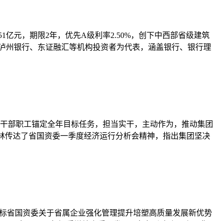
1亿元，期限2年，优先A级利率2.50%，创下中西部省级建筑
、泸州银行、东证融汇等机构投资者为代表，涵盖银行、银行理
全体干部职工锚定全年目标任务，担当实干，主动作为，推动集团
马林传达了省国资委一季度经济运行分析会精神，指出集团坚决
对标省国资委关于省属企业强化管理提升培塑高质量发展新优势