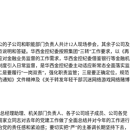
公的子公司和职能部门负责人共计12人现场参会，其余子公司及
说明和答疑。华西金控纪委按照集团“三转”工作要求，以《再
应对金融业务监督的工作需求，华西金控纪委借鉴银行等金融机
制度引入日常监督，是华西金控纪委主动适应新常态全面落实监
是要履行“一岗双责”，强化职责监管；三是要正确定位，规范
的通知》文件精神及《关于转发年轻干部沉迷网络游戏网络赌博
员、总经理助理、机关部门负责人、各子公司班子成员、公司各党
周家立同志对去年的党建工作做了全面总结并对今年的工作进行
党的责任感和紧迫感；要切实把“严”的主基调长期坚持下去，