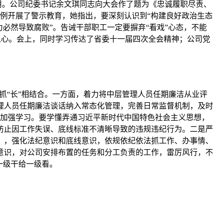
用。公司纪委书记余文琪同志向大会作了题为《忠诚履职尽责、
案例开展了警示教育，她指出，要深刻认识到“构建良好政治生态
必然导致腐败”。告诫干部职工一定要摒弃“看戏”心态，不能
惧之心。会上，同时学习传达了省委十一届四次全会精神；公司党
与抓“长”相结合。一方面，着力将中层管理人员任期廉洁从业评
理人员任期廉洁谈话纳入常态化管理，完善日常监督机制，及时
是加强学习。要学懂弄通习近平新时代中国特色社会主义思想，
防止因工作失误、底线标准不清晰导致的违规违纪行为。二是严
》，强化法纪意识和底线意识，依规依纪依法抓工作、办事情、
意识，对公司安排布置的任务和分工负责的工作，雷厉风行，不
一级干给一级看。