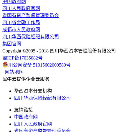
中国政府网
四川人民政府官网
省国有资产监督管理委员会
四川省金融工作局
成都市人民政府网
四川华西保险经纪有限公司
集团官网
Copyright ©2005 - 2018 四川华西资本管理股份有限公司
蜀ICP备17035082号
川公网安备 51015602000580号
网站地图
犀牛云提供企业云服务
华西资本分支机构
四川华西保险经纪有限公司
友情链接
中国政府网
四川人民政府官网
省国有资产监督管理委员会