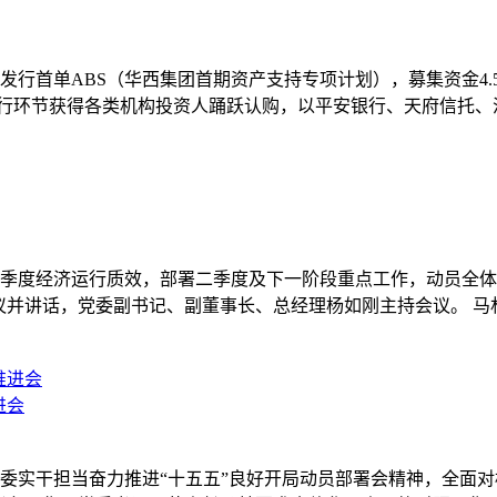
所发行首单ABS（华西集团首期资产支持专项计划），募集资金4.5
发行环节获得各类机构投资人踊跃认购，以平安银行、天府信托
总结一季度经济运行质效，部署二季度及下一阶段重点工作，动员
议并讲话，党委副书记、副董事长、总经理杨如刚主持会议。 
进会
省委实干担当奋力推进“十五五”良好开局动员部署会精神，全面