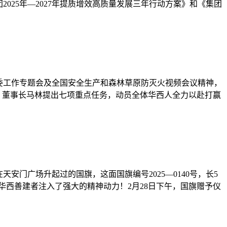
025年—2027年提质增效高质量发展三年行动方案》和《集团
资委工作专题会及全国安全生产和森林草原防灭火视频会议精神，
、董事长马林提出七项重点任务，动员全体华西人全力以赴打赢
天安门广场升起过的国旗，这面国旗编号2025—0140号，长5
华西善建者注入了强大的精神动力！2月28日下午，国旗赠予仪