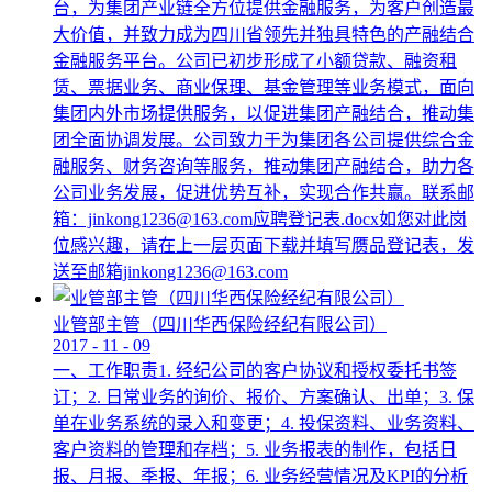
台，为集团产业链全方位提供金融服务，为客户创造最
大价值，并致力成为四川省领先并独具特色的产融结合
金融服务平台。公司已初步形成了小额贷款、融资租
赁、票据业务、商业保理、基金管理等业务模式，面向
集团内外市场提供服务，以促进集团产融结合，推动集
团全面协调发展。公司致力于为集团各公司提供综合金
融服务、财务咨询等服务，推动集团产融结合，助力各
公司业务发展，促进优势互补，实现合作共赢。联系邮
箱：jinkong1236@163.com应聘登记表.docx如您对此岗
位感兴趣，请在上一层页面下载并填写赝品登记表，发
送至邮箱jinkong1236@163.com
业管部主管（四川华西保险经纪有限公司）
2017
-
11
-
09
一、工作职责1. 经纪公司的客户协议和授权委托书签
订；2. 日常业务的询价、报价、方案确认、出单；3. 保
单在业务系统的录入和变更；4. 投保资料、业务资料、
客户资料的管理和存档；5. 业务报表的制作，包括日
报、月报、季报、年报；6. 业务经营情况及KPI的分析