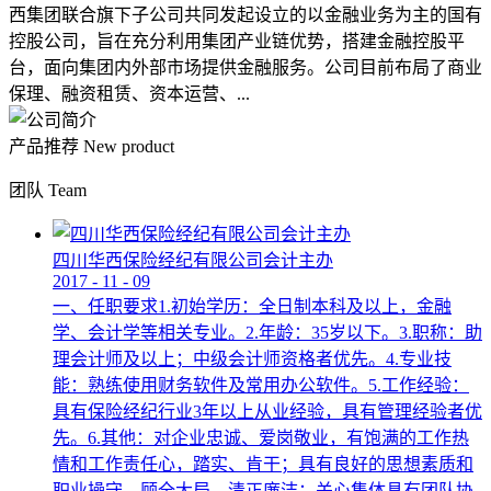
西集团联合旗下子公司共同发起设立的以金融业务为主的国有
控股公司，旨在充分利用集团产业链优势，搭建金融控股平
台，面向集团内外部市场提供金融服务。公司目前布局了商业
保理、融资租赁、资本运营、...
产品推荐
New product
团队
Team
四川华西保险经纪有限公司会计主办
2017
-
11
-
09
一、任职要求1.初始学历：全日制本科及以上，金融
学、会计学等相关专业。2.年龄：35岁以下。3.职称：助
理会计师及以上；中级会计师资格者优先。4.专业技
能：熟练使用财务软件及常用办公软件。5.工作经验：
具有保险经纪行业3年以上从业经验，具有管理经验者优
先。6.其他：对企业忠诚、爱岗敬业，有饱满的工作热
情和工作责任心，踏实、肯干；具有良好的思想素质和
职业操守，顾全大局，清正廉洁；关心集体具有团队协