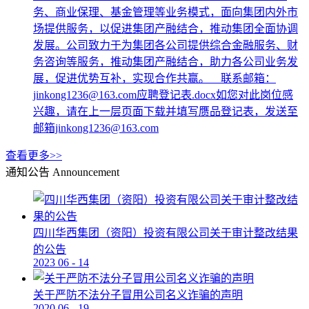
务、商业保理、基金管理等业务模式，面向集团内外市
场提供服务，以促进集团产融结合，推动集团全面协调
发展。公司致力于为集团各公司提供综合金融服务、财
务咨询等服务，推动集团产融结合，助力各公司业务发
展，促进优势互补，实现合作共赢。 联系邮箱：
jinkong1236@163.com应聘登记表.docx如您对此岗位感
兴趣，请在上一层页面下载并填写赝品登记表，发送至
邮箱jinkong1236@163.com
查看更多>>
通知公告
Announcement
四川华西集团（资阳）投资有限公司关于审计整改结果
的公告
2023
06
-
14
关于严防不法分子冒用公司名义诈骗的声明
2020
06
-
19