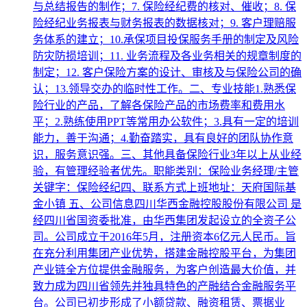
与总结报告的制作；7. 保险经纪费的核对、催收；8. 保
险经纪业务报表与财务报表的数据核对；9. 客户理赔服
务体系的建立；10.承保项目投保服务手册的制定及风险
防灾防损培训；11. 业务流程及各业务相关的规章制度的
制定；12. 客户保险方案的设计、审核及与保险公司的确
认；13.领导交办的临时性工作。二、专业技能1.熟悉保
险行业的产品，了解各保险产品的市场费率和费用水
平；2.熟练使用PPT等常用办公软件；3.具有一定的培训
能力，善于沟通；4.勤奋踏实，具有良好的团队协作意
识，服务意识强。三、其他具备保险行业3年以上从业经
验，有管理经验者优先。职能类别：保险业务经理/主管
关键字：保险经纪四、联系方式上班地址：天府国际基
金小镇 五、公司信息四川华西金融控股股份有限公司 是
经四川省国资委批准，由华西集团发起设立的全资子公
司。公司成立于2016年5月，注册资本6亿元人民币。旨
在充分利用集团产业优势，搭建金融控股平台，为集团
产业链全方位提供金融服务，为客户创造最大价值，并
致力成为四川省领先并独具特色的产融结合金融服务平
台。公司已初步形成了小额贷款、融资租赁、票据业