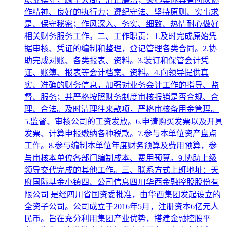
作精神、良好的执行力；遵纪守法、坚持原则、实事求
是、保守秘密；作风深入、务实、细致、热情耐心做好
相关财务服务工作。二、工作职责：1.及时完成原始凭
据审核、凭证的编制和整理，登记管理各类合同。2.协
助完成对账、各类报表、资料。3.装订和保管会计凭
证、账簿、报表等会计档案、资料。4.向领导提供真
实、准确的财务信息，加强对业务会计工作的指导、监
督、服务；并严格按照财务制度审核报销是否合规、合
理、合法。及时清理往来款项，严格审核备用金管理。
5.监督、审核公司的工资发放。6.申请购买发票以及开具
发票、计算申报缴纳各种税款。7.参与本单位资产盘点
工作。8.参与编制本单位年度财务预算及费用预算，参
与审核本单位各部门编制成本、费用预算。9.协助上级
领导交代完成的其他工作。三、联系方式上班地址：天
府国际基金小镇四、公司信息四川华西金融控股股份有
限公司 是经四川省国资委批准，由华西集团发起设立的
全资子公司。公司成立于2016年5月，注册资本6亿元人
民币。旨在充分利用集团产业优势，搭建金融控股平