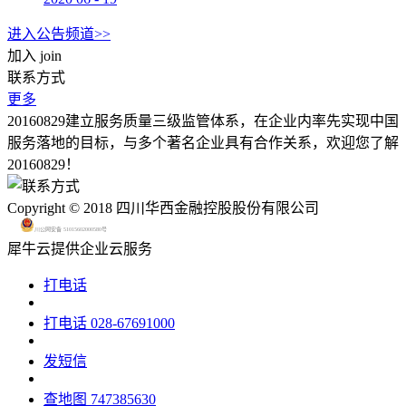
进入公告频道>>
加入
join
联系方式
更多
20160829建立服务质量三级监管体系，在企业内率先实现中国
服务落地的目标，与多个著名企业具有合作关系，欢迎您了解
20160829！
Copyright © 2018 四川华西金融控股股份有限公司
川公网安备 51015602000580号
犀牛云提供企业云服务
打电话
打电话
028-67691000
发短信
查地图
747385630