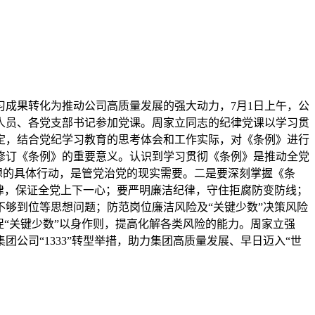
成果转化为推动公司高质量发展的强大动力，7月1日上午，公
人员、各党支部书记参加党课。周家立同志的纪律党课以学习贯
定，结合党纪学习教育的思考体会和工作实际，对《条例》进行
修订《条例》的重要意义。认识到学习贯彻《条例》是推动全党
想的具体行动，是管党治党的现实需要。二是要深刻掌握《条
律，保证全党上下一心；要严明廉洁纪律，守住拒腐防变防线；
够到位等思想问题；防范岗位廉洁风险及“关键少数”决策风险
“关键少数”以身作则，提高化解各类风险的能力。周家立强
公司“1333”转型举措，助力集团高质量发展、早日迈入“世