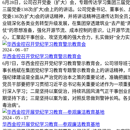
6月28日，公司召开党委（扩大）会，专题传达学习集团三届党
三届党委138次(扩大)会上的的讲话。公司党委书记、董事
党委138次(扩大)会的讲话精神，并将讲话精神迅速传达到
业链深化各类业务转型升级发展，在集团穿透建筑业“去产能”
仗”的思想准备，强化开源节流、成本控制的意识，让开源节
心，汇聚起干事创业、攻坚克难的强大合力，扎实做好“全力实现
2024
-
06
-
07
华西金控召开党纪学习教育警示教育会
6月7日，华西金控召开党纪学习教育警示教育会，公司领导
事长杨斌在集团党纪学习教育专题警示教育会上的讲话精神，
强纪律建设是全面从严治党的治本之策的重要论述，准确把握
党员干部要把学习贯彻习近平总书记有关重要论述作为一项重
行深入学习；二是坚持以案促治，持续巩固风清气正干事创业
期坚持下去；三是坚持以案为鉴，对照反思做到警钟长鸣。各支
毒治病”。
2024
-
05
-
17
华西金控开展党纪学习教育—参观廉洁教育基地