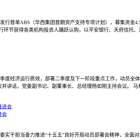
所发行首单ABS（华西集团首期资产支持专项计划），募集资金4.5
发行环节获得各类机构投资人踊跃认购，以平安银行、天府信托
总结一季度经济运行质效，部署二季度及下一阶段重点工作，动员
议并讲话，党委副书记、副董事长、总经理杨如刚主持会议。 
进会
省委实干担当奋力推进“十五五”良好开局动员部署会精神，全面