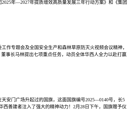
025年—2027年提质增效高质量发展三年行动方案》和《集团
资委工作专题会及全国安全生产和森林草原防灭火视频会议精神，
、董事长马林提出七项重点任务，动员全体华西人全力以赴打赢
天安门广场升起过的国旗，这面国旗编号2025—0140号，长5
华西善建者注入了强大的精神动力！2月28日下午，国旗赠予仪