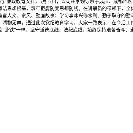
”廉政教育安排，5月17日，公司在家领导班子成员、成都地区
廉洁思想根基，筑牢拒腐防变思想防线。在讲解员的带领下，全体
官人文、家风、勤廉故事；学习李冰兴修水利、勤于职守的勤政精
。润物无声，通过此次党纪教育学习，大家一致表示，在今后工
挖“卧铁”一样，坚守道德底线、法纪底线，始终保持艰苦奋斗、