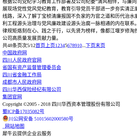
根据公司党纪学习教育工作部署及公司纪委“清风相伴，与廉同行
展现场党性党风党纪教育，教育引导党员干部进一步夯实清正
线路，深入了解丁宝桢清廉报国不负家的为官之道和历代治水廉
利工程源头治理与党风廉政建设源头治腐一脉相通的内在联系
律规矩烙刻在心、践之于行，以先贤为榜样，像都江堰岁修淘
公司高质量发展贡献力量。
共
48
条
页次5/12
首页
上页
1
2
3
4
5
6
7
8
9
10
...
下页
末页
中国政府网
四川人民政府官网
省国有资产监督管理委员会
四川省金融工作局
成都市人民政府网
四川华西保险经纪有限公司
集团官网
Copyright ©2005 - 2018 四川华西资本管理股份有限公司
蜀ICP备17035082号
川公网安备 51015602000580号
网站地图
犀牛云提供企业云服务