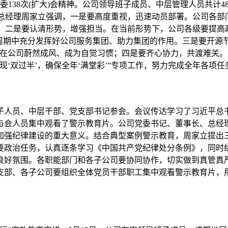
委138次(扩大)会精神。公司领导班子成员、中层管理人员共计
长、总经理周家立强调，一是要高度重视，迅速动员部署。公司各
全员；二是要认清形势，增强担当。在当前形势下，公司各级要提
周期中充分发挥好公司服务集团、助力集团的作用。三是要开源
流在公司蔚然成风、成为自觉习惯；四是要齐心协力，共渡难关
‘双过半’，确保全年‘满堂彩’”专项工作，努力完成全年各项任
班子人员、中层干部、党支部书记参会。会议传达学习了习近平总
与会人员集中观看了警示教育片。公司党委书记、董事长、总经
加强纪律建设的重大意义。结合典型案例警示教育，周家立提出
要政治任务，认真逐条学习《中国共产党纪律处分条例》，同时
良好氛围。各职能部门和各子公司要协同协作，切实做到真管真
部、各子公司要组织全体党员干部职工集中观看警示教育片，用好“