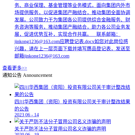
务、商业保理、基金管理等业务模式，面向集团内外市
场提供服务，以促进集团产融结合，推动集团全面协调
发展。公司致力于为集团各公司提供综合金融服务、财
务咨询等服务，推动集团产融结合，助力各公司业务发
展，促进优势互补，实现合作共赢。 联系邮箱：
jinkong1236@163.com应聘登记表.docx如您对此岗位感
兴趣，请在上一层页面下载并填写赝品登记表，发送至
邮箱jinkong1236@163.com
查看更多>>
通知公告
Announcement
四川华西集团（资阳）投资有限公司关于审计整改结果
的公告
2023
06
-
14
关于严防不法分子冒用公司名义诈骗的声明
2020
06
-
19