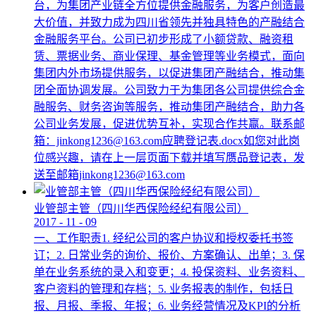
台，为集团产业链全方位提供金融服务，为客户创造最
大价值，并致力成为四川省领先并独具特色的产融结合
金融服务平台。公司已初步形成了小额贷款、融资租
赁、票据业务、商业保理、基金管理等业务模式，面向
集团内外市场提供服务，以促进集团产融结合，推动集
团全面协调发展。公司致力于为集团各公司提供综合金
融服务、财务咨询等服务，推动集团产融结合，助力各
公司业务发展，促进优势互补，实现合作共赢。联系邮
箱：jinkong1236@163.com应聘登记表.docx如您对此岗
位感兴趣，请在上一层页面下载并填写赝品登记表，发
送至邮箱jinkong1236@163.com
业管部主管（四川华西保险经纪有限公司）
2017
-
11
-
09
一、工作职责1. 经纪公司的客户协议和授权委托书签
订；2. 日常业务的询价、报价、方案确认、出单；3. 保
单在业务系统的录入和变更；4. 投保资料、业务资料、
客户资料的管理和存档；5. 业务报表的制作，包括日
报、月报、季报、年报；6. 业务经营情况及KPI的分析