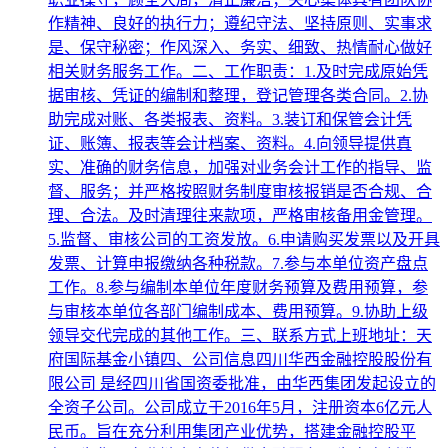
作精神、良好的执行力；遵纪守法、坚持原则、实事求
是、保守秘密；作风深入、务实、细致、热情耐心做好
相关财务服务工作。二、工作职责：1.及时完成原始凭
据审核、凭证的编制和整理，登记管理各类合同。2.协
助完成对账、各类报表、资料。3.装订和保管会计凭
证、账簿、报表等会计档案、资料。4.向领导提供真
实、准确的财务信息，加强对业务会计工作的指导、监
督、服务；并严格按照财务制度审核报销是否合规、合
理、合法。及时清理往来款项，严格审核备用金管理。
5.监督、审核公司的工资发放。6.申请购买发票以及开具
发票、计算申报缴纳各种税款。7.参与本单位资产盘点
工作。8.参与编制本单位年度财务预算及费用预算，参
与审核本单位各部门编制成本、费用预算。9.协助上级
领导交代完成的其他工作。三、联系方式上班地址：天
府国际基金小镇四、公司信息四川华西金融控股股份有
限公司 是经四川省国资委批准，由华西集团发起设立的
全资子公司。公司成立于2016年5月，注册资本6亿元人
民币。旨在充分利用集团产业优势，搭建金融控股平