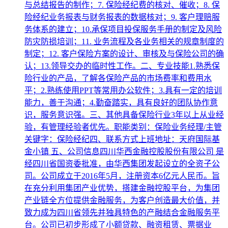
与总结报告的制作；7. 保险经纪费的核对、催收；8. 保
险经纪业务报表与财务报表的数据核对；9. 客户理赔服
务体系的建立；10.承保项目投保服务手册的制定及风险
防灾防损培训；11. 业务流程及各业务相关的规章制度的
制定；12. 客户保险方案的设计、审核及与保险公司的确
认；13.领导交办的临时性工作。二、专业技能1.熟悉保
险行业的产品，了解各保险产品的市场费率和费用水
平；2.熟练使用PPT等常用办公软件；3.具有一定的培训
能力，善于沟通；4.勤奋踏实，具有良好的团队协作意
识，服务意识强。三、其他具备保险行业3年以上从业经
验，有管理经验者优先。职能类别：保险业务经理/主管
关键字：保险经纪四、联系方式上班地址：天府国际基
金小镇 五、公司信息四川华西金融控股股份有限公司 是
经四川省国资委批准，由华西集团发起设立的全资子公
司。公司成立于2016年5月，注册资本6亿元人民币。旨
在充分利用集团产业优势，搭建金融控股平台，为集团
产业链全方位提供金融服务，为客户创造最大价值，并
致力成为四川省领先并独具特色的产融结合金融服务平
台。公司已初步形成了小额贷款、融资租赁、票据业