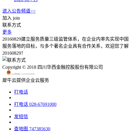
进入公告频道>>
加入
join
联系方式
更多
20160829建立服务质量三级监管体系，在企业内率先实现中国
服务落地的目标，与多个著名企业具有合作关系，欢迎您了解
20160829！
Copyright © 2018 四川华西金融控股股份有限公司
川公网安备 51015602000580号
犀牛云提供企业云服务
打电话
打电话
028-67691000
发短信
查地图
747385630