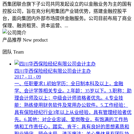
西集团联合旗下子公司共同发起设立的以金融业务为主的国有
控股公司，旨在充分利用集团产业链优势，搭建金融控股平
台，面向集团内外部市场提供金融服务。公司目前布局了商业
保理、融资租赁、资本运营、...
产品推荐
New product
团队
Team
四川华西保险经纪有限公司会计主办
2017
-
11
-
09
一、任职要求1.初始学历：全日制本科及以上，金融
学、会计学等相关专业。2.年龄：35岁以下。3.职称：助
理会计师及以上；中级会计师资格者优先。4.专业技
能：熟练使用财务软件及常用办公软件。5.工作经验：
具有保险经纪行业3年以上从业经验，具有管理经验者优
先。6.其他：对企业忠诚、爱岗敬业，有饱满的工作热
情和工作责任心，踏实、肯干；具有良好的思想素质和
职业操守，顾全大局，清正廉洁；关心集体具有团队协