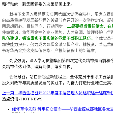
和行动统一到集团党委的决策部署上来。
就接下来深入贯彻落实集团第四次党代会精神，周家立提
向高质量转型发展新征程的关键节点召开的一次举旗定向、凝
团思想同心、目标同向、行动同步。
二是要担当责任使命，在
使命意识，将华西金控的专业优势、人才资源、管理经验与华
队伍建设，锻造重实干重实绩的党员干部职工队伍。
全体党员
加快能力提升，努力成为既懂金融又懂产业、精投资、善运营
书写华西金控这支队伍在华西产投新征程上的新篇章。
会议强调，深入学习贯彻集团第四次党代会精神是当前和今
会精神传达到位、理解到位、落实到位。
会议号召，站在新起点新征程上，全体党员干部职工要紧扣集团
投入到改革与高质量发展的实践中，为奋力打造行业地位更高
上一篇：
华西金控召开2025年度中层管理人员述职述责述廉暨
热点资讯
/
HOT NEWS
缅怀革命先烈 筑牢初心使命——华西金控成都地区各党支