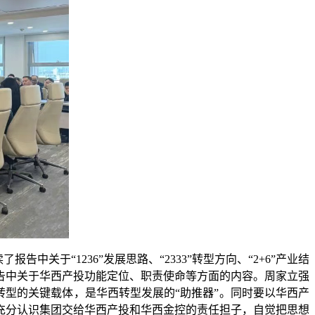
“1236”发展思路、“2333”转型方向、“2+6”产业结
告中关于华西产投功能定位、职责使命等方面的内容。周家立强
转型的关键载体，是华西转型发展的“助推器”。同时要以华西产
充分认识集团交给华西产投和华西金控的责任担子，自觉把思想