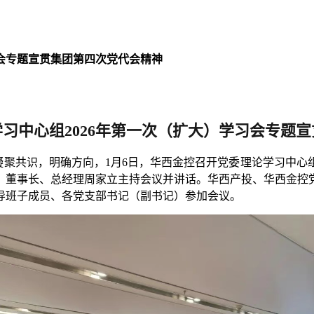
习会专题宣贯集团第四次党代会精神
习中心组2026年第一次（扩大）学习会专题
聚共识，明确方向，1月6日，华西金控召开党委理论学习中心组
、董事长、总经理周家立主持会议并讲话。华西产投、华西金控
导班子成员、各党支部书记（副书记）参加会议。