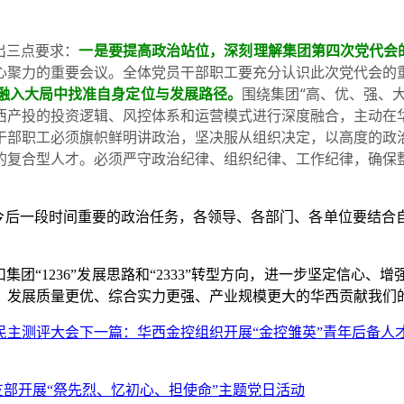
出三点要求：
一是要提高政治站位，深刻理解集团第四次党代会
心聚力的重要会议。全体党员干部职工要充分认识此次党代会的
融入大局中找准自身定位与发展路径。
围绕集团“高、优、强、
西产投的投资逻辑、风控体系和运营模式进行深度融合，主动在
干部职工必须旗帜鲜明讲政治，坚决服从组织决定，以高度的政
的复合型人才。必须严守政治纪律、组织纪律、工作纪律，确保
后一段时间重要的政治任务，各领导、各部门、各单位要结合自
“1236”发展思路和“2333”转型方向，进一步坚定信心、
、发展质量更优、综合实力更强、产业规模更大的华西贡献我们
民主测评大会
下一篇：
华西金控组织开展“金控雏英”青年后备人才
部开展“祭先烈、忆初心、担使命”主题党日活动