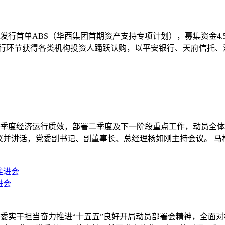
所发行首单ABS（华西集团首期资产支持专项计划），募集资金4.5
发行环节获得各类机构投资人踊跃认购，以平安银行、天府信托
总结一季度经济运行质效，部署二季度及下一阶段重点工作，动员
议并讲话，党委副书记、副董事长、总经理杨如刚主持会议。 
进会
省委实干担当奋力推进“十五五”良好开局动员部署会精神，全面