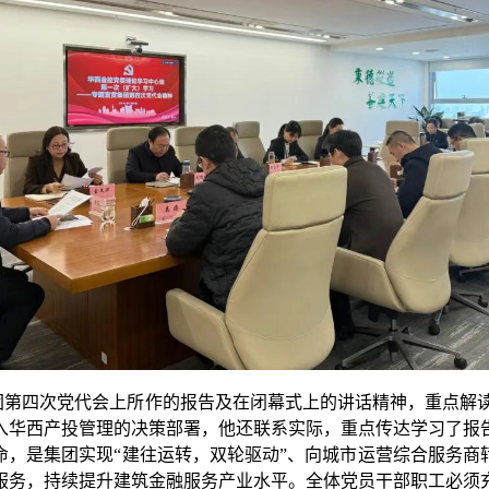
党代会上所作的报告及在闭幕式上的讲话精神，重点解读了报告中关于
入华西产投管理的决策部署，他还联系实际，重点传达学习了报
命，是集团实现“建往运转，双轮驱动”、向城市运营综合服务商
服务，持续提升建筑金融服务产业水平。全体党员干部职工必须