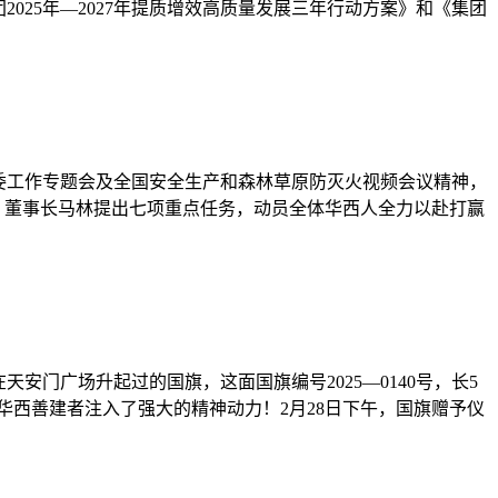
025年—2027年提质增效高质量发展三年行动方案》和《集团
资委工作专题会及全国安全生产和森林草原防灭火视频会议精神，
、董事长马林提出七项重点任务，动员全体华西人全力以赴打赢
天安门广场升起过的国旗，这面国旗编号2025—0140号，长5
华西善建者注入了强大的精神动力！2月28日下午，国旗赠予仪