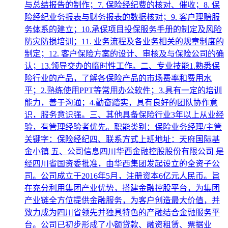
与总结报告的制作；7. 保险经纪费的核对、催收；8. 保
险经纪业务报表与财务报表的数据核对；9. 客户理赔服
务体系的建立；10.承保项目投保服务手册的制定及风险
防灾防损培训；11. 业务流程及各业务相关的规章制度的
制定；12. 客户保险方案的设计、审核及与保险公司的确
认；13.领导交办的临时性工作。二、专业技能1.熟悉保
险行业的产品，了解各保险产品的市场费率和费用水
平；2.熟练使用PPT等常用办公软件；3.具有一定的培训
能力，善于沟通；4.勤奋踏实，具有良好的团队协作意
识，服务意识强。三、其他具备保险行业3年以上从业经
验，有管理经验者优先。职能类别：保险业务经理/主管
关键字：保险经纪四、联系方式上班地址：天府国际基
金小镇 五、公司信息四川华西金融控股股份有限公司 是
经四川省国资委批准，由华西集团发起设立的全资子公
司。公司成立于2016年5月，注册资本6亿元人民币。旨
在充分利用集团产业优势，搭建金融控股平台，为集团
产业链全方位提供金融服务，为客户创造最大价值，并
致力成为四川省领先并独具特色的产融结合金融服务平
台。公司已初步形成了小额贷款、融资租赁、票据业