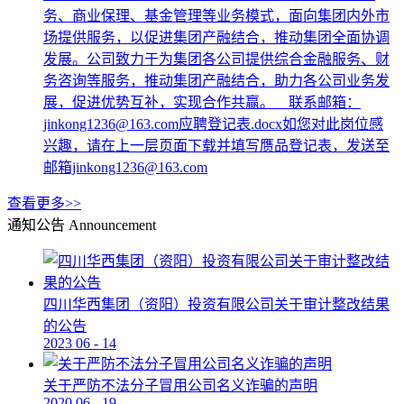
务、商业保理、基金管理等业务模式，面向集团内外市
场提供服务，以促进集团产融结合，推动集团全面协调
发展。公司致力于为集团各公司提供综合金融服务、财
务咨询等服务，推动集团产融结合，助力各公司业务发
展，促进优势互补，实现合作共赢。 联系邮箱：
jinkong1236@163.com应聘登记表.docx如您对此岗位感
兴趣，请在上一层页面下载并填写赝品登记表，发送至
邮箱jinkong1236@163.com
查看更多>>
通知公告
Announcement
四川华西集团（资阳）投资有限公司关于审计整改结果
的公告
2023
06
-
14
关于严防不法分子冒用公司名义诈骗的声明
2020
06
-
19