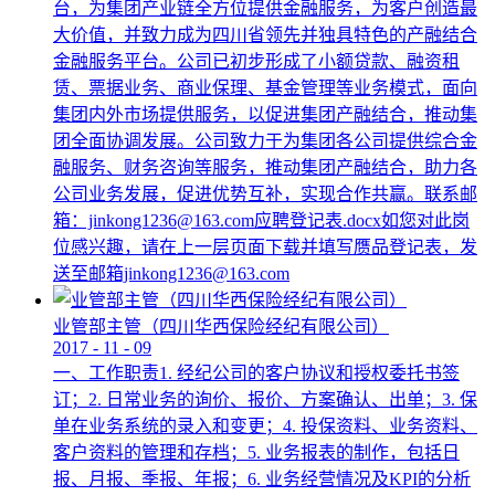
台，为集团产业链全方位提供金融服务，为客户创造最
大价值，并致力成为四川省领先并独具特色的产融结合
金融服务平台。公司已初步形成了小额贷款、融资租
赁、票据业务、商业保理、基金管理等业务模式，面向
集团内外市场提供服务，以促进集团产融结合，推动集
团全面协调发展。公司致力于为集团各公司提供综合金
融服务、财务咨询等服务，推动集团产融结合，助力各
公司业务发展，促进优势互补，实现合作共赢。联系邮
箱：jinkong1236@163.com应聘登记表.docx如您对此岗
位感兴趣，请在上一层页面下载并填写赝品登记表，发
送至邮箱jinkong1236@163.com
业管部主管（四川华西保险经纪有限公司）
2017
-
11
-
09
一、工作职责1. 经纪公司的客户协议和授权委托书签
订；2. 日常业务的询价、报价、方案确认、出单；3. 保
单在业务系统的录入和变更；4. 投保资料、业务资料、
客户资料的管理和存档；5. 业务报表的制作，包括日
报、月报、季报、年报；6. 业务经营情况及KPI的分析