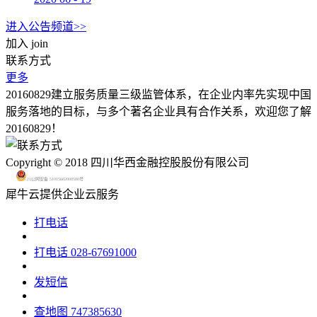
进入公告频道>>
加入
join
联系方式
更多
20160829建立服务质量三级监管体系，在企业内率先实现中国
服务落地的目标，与多个著名企业具有合作关系，欢迎您了解
20160829！
Copyright © 2018 四川华西金融控股股份有限公司
川公网安备 51015602000580号
犀牛云提供企业云服务
打电话
打电话
028-67691000
发短信
查地图
747385630