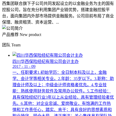
西集团联合旗下子公司共同发起设立的以金融业务为主的国有
控股公司，旨在充分利用集团产业链优势，搭建金融控股平
台，面向集团内外部市场提供金融服务。公司目前布局了商业
保理、融资租赁、资本运营、...
产品推荐
New product
团队
Team
四川华西保险经纪有限公司会计主办
2017
-
11
-
09
一、任职要求1.初始学历：全日制本科及以上，金融
学、会计学等相关专业。2.年龄：35岁以下。3.职称：助
理会计师及以上；中级会计师资格者优先。4.专业技
能：熟练使用财务软件及常用办公软件。5.工作经验：
具有保险经纪行业3年以上从业经验，具有管理经验者优
先。6.其他：对企业忠诚、爱岗敬业，有饱满的工作热
情和工作责任心，踏实、肯干；具有良好的思想素质和
职业操守，顾全大局，清正廉洁；关心集体具有团队协