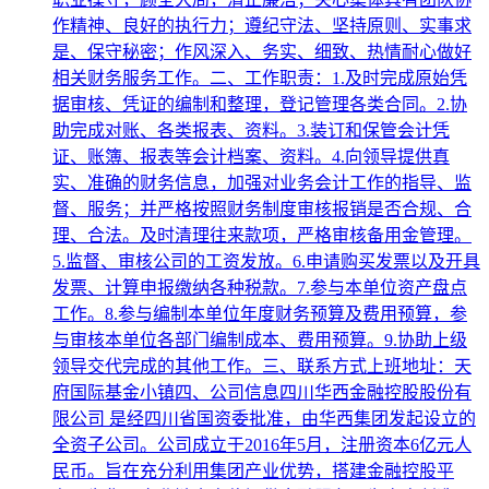
作精神、良好的执行力；遵纪守法、坚持原则、实事求
是、保守秘密；作风深入、务实、细致、热情耐心做好
相关财务服务工作。二、工作职责：1.及时完成原始凭
据审核、凭证的编制和整理，登记管理各类合同。2.协
助完成对账、各类报表、资料。3.装订和保管会计凭
证、账簿、报表等会计档案、资料。4.向领导提供真
实、准确的财务信息，加强对业务会计工作的指导、监
督、服务；并严格按照财务制度审核报销是否合规、合
理、合法。及时清理往来款项，严格审核备用金管理。
5.监督、审核公司的工资发放。6.申请购买发票以及开具
发票、计算申报缴纳各种税款。7.参与本单位资产盘点
工作。8.参与编制本单位年度财务预算及费用预算，参
与审核本单位各部门编制成本、费用预算。9.协助上级
领导交代完成的其他工作。三、联系方式上班地址：天
府国际基金小镇四、公司信息四川华西金融控股股份有
限公司 是经四川省国资委批准，由华西集团发起设立的
全资子公司。公司成立于2016年5月，注册资本6亿元人
民币。旨在充分利用集团产业优势，搭建金融控股平