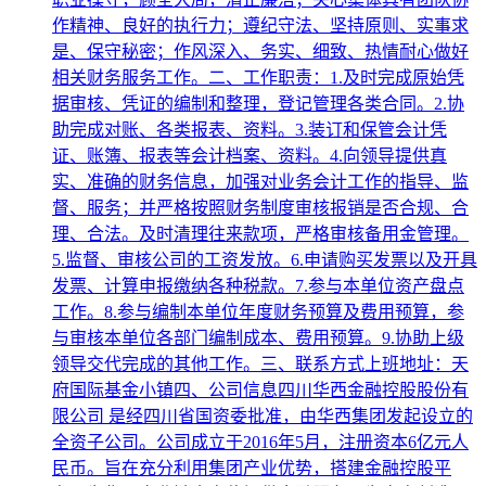
作精神、良好的执行力；遵纪守法、坚持原则、实事求
是、保守秘密；作风深入、务实、细致、热情耐心做好
相关财务服务工作。二、工作职责：1.及时完成原始凭
据审核、凭证的编制和整理，登记管理各类合同。2.协
助完成对账、各类报表、资料。3.装订和保管会计凭
证、账簿、报表等会计档案、资料。4.向领导提供真
实、准确的财务信息，加强对业务会计工作的指导、监
督、服务；并严格按照财务制度审核报销是否合规、合
理、合法。及时清理往来款项，严格审核备用金管理。
5.监督、审核公司的工资发放。6.申请购买发票以及开具
发票、计算申报缴纳各种税款。7.参与本单位资产盘点
工作。8.参与编制本单位年度财务预算及费用预算，参
与审核本单位各部门编制成本、费用预算。9.协助上级
领导交代完成的其他工作。三、联系方式上班地址：天
府国际基金小镇四、公司信息四川华西金融控股股份有
限公司 是经四川省国资委批准，由华西集团发起设立的
全资子公司。公司成立于2016年5月，注册资本6亿元人
民币。旨在充分利用集团产业优势，搭建金融控股平