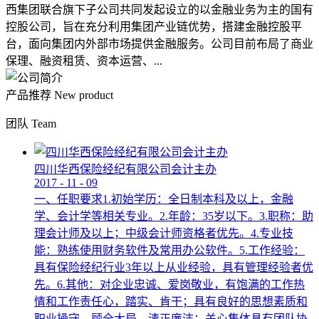
西集团联合旗下子公司共同发起设立的以金融业务为主的国有
控股公司，旨在充分利用集团产业链优势，搭建金融控股平
台，面向集团内外部市场提供金融服务。公司目前布局了商业
保理、融资租赁、资本运营、...
产品推荐
New product
团队
Team
四川华西保险经纪有限公司会计主办
2017
-
11
-
09
一、任职要求1.初始学历：全日制本科及以上，金融
学、会计学等相关专业。2.年龄：35岁以下。3.职称：助
理会计师及以上；中级会计师资格者优先。4.专业技
能：熟练使用财务软件及常用办公软件。5.工作经验：
具有保险经纪行业3年以上从业经验，具有管理经验者优
先。6.其他：对企业忠诚、爱岗敬业，有饱满的工作热
情和工作责任心，踏实、肯干；具有良好的思想素质和
职业操守，顾全大局，清正廉洁；关心集体具有团队协