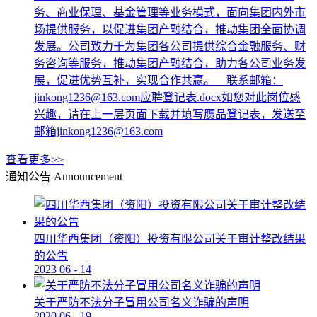
务、商业保理、基金管理等业务模式，面向集团内外市
场提供服务，以促进集团产融结合，推动集团全面协调
发展。公司致力于为集团各公司提供综合金融服务、财
务咨询等服务，推动集团产融结合，助力各公司业务发
展，促进优势互补，实现合作共赢。 联系邮箱：
jinkong1236@163.com应聘登记表.docx如您对此岗位感
兴趣，请在上一层页面下载并填写赝品登记表，发送至
邮箱jinkong1236@163.com
查看更多>>
通知公告
Announcement
四川华西集团（资阳）投资有限公司关于审计整改结果
的公告
2023
06
-
14
关于严防不法分子冒用公司名义诈骗的声明
2020
06
-
19