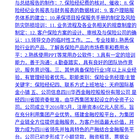
与总结报告的制作；7. 保险经纪费的核对、催收；8. 保
险经纪业务报表与财务报表的数据核对；9. 客户理赔服
务体系的建立；10.承保项目投保服务手册的制定及风险
防灾防损培训；11. 业务流程及各业务相关的规章制度的
制定；12. 客户保险方案的设计、审核及与保险公司的确
认；13.领导交办的临时性工作。二、专业技能1.熟悉保
险行业的产品，了解各保险产品的市场费率和费用水
平；2.熟练使用PPT等常用办公软件；3.具有一定的培训
能力，善于沟通；4.勤奋踏实，具有良好的团队协作意
识，服务意识强。三、其他具备保险行业3年以上从业经
验，有管理经验者优先。职能类别：保险业务经理/主管
关键字：保险经纪四、联系方式上班地址：天府国际基
金小镇 五、公司信息四川华西金融控股股份有限公司 是
经四川省国资委批准，由华西集团发起设立的全资子公
司。公司成立于2016年5月，注册资本6亿元人民币。旨
在充分利用集团产业优势，搭建金融控股平台，为集团
产业链全方位提供金融服务，为客户创造最大价值，并
致力成为四川省领先并独具特色的产融结合金融服务平
台。公司已初步形成了小额贷款、融资租赁、票据业