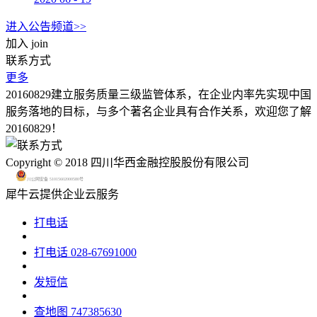
进入公告频道>>
加入
join
联系方式
更多
20160829建立服务质量三级监管体系，在企业内率先实现中国
服务落地的目标，与多个著名企业具有合作关系，欢迎您了解
20160829！
Copyright © 2018 四川华西金融控股股份有限公司
川公网安备 51015602000580号
犀牛云提供企业云服务
打电话
打电话
028-67691000
发短信
查地图
747385630