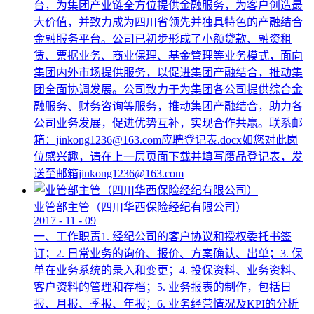
台，为集团产业链全方位提供金融服务，为客户创造最
大价值，并致力成为四川省领先并独具特色的产融结合
金融服务平台。公司已初步形成了小额贷款、融资租
赁、票据业务、商业保理、基金管理等业务模式，面向
集团内外市场提供服务，以促进集团产融结合，推动集
团全面协调发展。公司致力于为集团各公司提供综合金
融服务、财务咨询等服务，推动集团产融结合，助力各
公司业务发展，促进优势互补，实现合作共赢。联系邮
箱：jinkong1236@163.com应聘登记表.docx如您对此岗
位感兴趣，请在上一层页面下载并填写赝品登记表，发
送至邮箱jinkong1236@163.com
业管部主管（四川华西保险经纪有限公司）
2017
-
11
-
09
一、工作职责1. 经纪公司的客户协议和授权委托书签
订；2. 日常业务的询价、报价、方案确认、出单；3. 保
单在业务系统的录入和变更；4. 投保资料、业务资料、
客户资料的管理和存档；5. 业务报表的制作，包括日
报、月报、季报、年报；6. 业务经营情况及KPI的分析