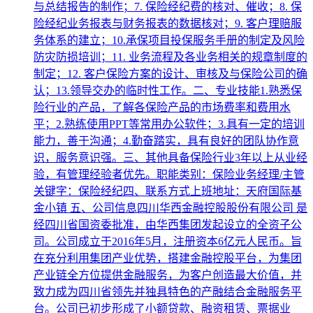
与总结报告的制作；7. 保险经纪费的核对、催收；8. 保
险经纪业务报表与财务报表的数据核对；9. 客户理赔服
务体系的建立；10.承保项目投保服务手册的制定及风险
防灾防损培训；11. 业务流程及各业务相关的规章制度的
制定；12. 客户保险方案的设计、审核及与保险公司的确
认；13.领导交办的临时性工作。二、专业技能1.熟悉保
险行业的产品，了解各保险产品的市场费率和费用水
平；2.熟练使用PPT等常用办公软件；3.具有一定的培训
能力，善于沟通；4.勤奋踏实，具有良好的团队协作意
识，服务意识强。三、其他具备保险行业3年以上从业经
验，有管理经验者优先。职能类别：保险业务经理/主管
关键字：保险经纪四、联系方式上班地址：天府国际基
金小镇 五、公司信息四川华西金融控股股份有限公司 是
经四川省国资委批准，由华西集团发起设立的全资子公
司。公司成立于2016年5月，注册资本6亿元人民币。旨
在充分利用集团产业优势，搭建金融控股平台，为集团
产业链全方位提供金融服务，为客户创造最大价值，并
致力成为四川省领先并独具特色的产融结合金融服务平
台。公司已初步形成了小额贷款、融资租赁、票据业