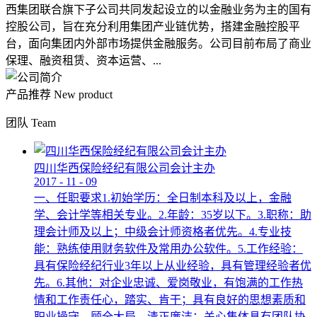
西集团联合旗下子公司共同发起设立的以金融业务为主的国有
控股公司，旨在充分利用集团产业链优势，搭建金融控股平
台，面向集团内外部市场提供金融服务。公司目前布局了商业
保理、融资租赁、资本运营、...
产品推荐
New product
团队
Team
四川华西保险经纪有限公司会计主办
2017
-
11
-
09
一、任职要求1.初始学历：全日制本科及以上，金融
学、会计学等相关专业。2.年龄：35岁以下。3.职称：助
理会计师及以上；中级会计师资格者优先。4.专业技
能：熟练使用财务软件及常用办公软件。5.工作经验：
具有保险经纪行业3年以上从业经验，具有管理经验者优
先。6.其他：对企业忠诚、爱岗敬业，有饱满的工作热
情和工作责任心，踏实、肯干；具有良好的思想素质和
职业操守，顾全大局，清正廉洁；关心集体具有团队协