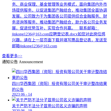
务、商业保理、基金管理等业务模式，面向集团内外市
场提供服务，以促进集团产融结合，推动集团全面协调
发展。公司致力于为集团各公司提供综合金融服务、财
务咨询等服务，推动集团产融结合，助力各公司业务发
展，促进优势互补，实现合作共赢。 联系邮箱：
jinkong1236@163.com应聘登记表.docx如您对此岗位感
兴趣，请在上一层页面下载并填写赝品登记表，发送至
邮箱jinkong1236@163.com
查看更多>>
通知公告
Announcement
四川华西集团（资阳）投资有限公司关于审计整改结果
的公告
2023
06
-
14
关于严防不法分子冒用公司名义诈骗的声明
2020
06
-
19