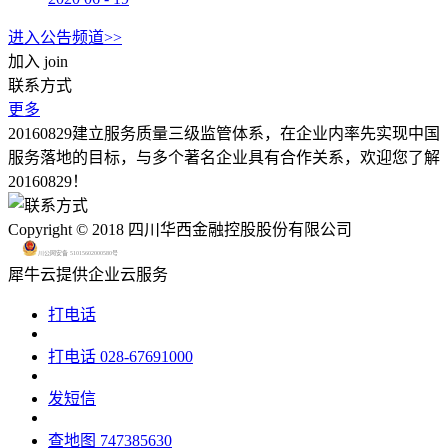
进入公告频道>>
加入
join
联系方式
更多
20160829建立服务质量三级监管体系，在企业内率先实现中国
服务落地的目标，与多个著名企业具有合作关系，欢迎您了解
20160829！
Copyright © 2018 四川华西金融控股股份有限公司
川公网安备 51015602000580号
犀牛云提供企业云服务
打电话
打电话
028-67691000
发短信
查地图
747385630