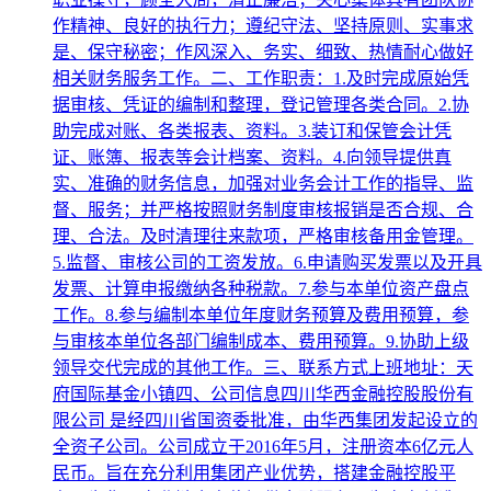
作精神、良好的执行力；遵纪守法、坚持原则、实事求
是、保守秘密；作风深入、务实、细致、热情耐心做好
相关财务服务工作。二、工作职责：1.及时完成原始凭
据审核、凭证的编制和整理，登记管理各类合同。2.协
助完成对账、各类报表、资料。3.装订和保管会计凭
证、账簿、报表等会计档案、资料。4.向领导提供真
实、准确的财务信息，加强对业务会计工作的指导、监
督、服务；并严格按照财务制度审核报销是否合规、合
理、合法。及时清理往来款项，严格审核备用金管理。
5.监督、审核公司的工资发放。6.申请购买发票以及开具
发票、计算申报缴纳各种税款。7.参与本单位资产盘点
工作。8.参与编制本单位年度财务预算及费用预算，参
与审核本单位各部门编制成本、费用预算。9.协助上级
领导交代完成的其他工作。三、联系方式上班地址：天
府国际基金小镇四、公司信息四川华西金融控股股份有
限公司 是经四川省国资委批准，由华西集团发起设立的
全资子公司。公司成立于2016年5月，注册资本6亿元人
民币。旨在充分利用集团产业优势，搭建金融控股平