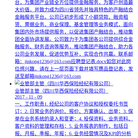
台，为集团产业链全方位提供金融服务，为客户创造最
大价值，并致力成为四川省领先并独具特色的产融结合
金融服务平台。公司已初步形成了小额贷款、融资租
赁、票据业务、商业保理、基金管理等业务模式，面向
集团内外市场提供服务，以促进集团产融结合，推动集
团全面协调发展。公司致力于为集团各公司提供综合金
融服务、财务咨询等服务，推动集团产融结合，助力各
公司业务发展，促进优势互补，实现合作共赢。联系邮
箱：jinkong1236@163.com应聘登记表.docx如您对此岗
位感兴趣，请在上一层页面下载并填写赝品登记表，发
送至邮箱jinkong1236@163.com
业管部主管（四川华西保险经纪有限公司）
2017
-
11
-
09
一、工作职责1. 经纪公司的客户协议和授权委托书签
订；2. 日常业务的询价、报价、方案确认、出单；3. 保
单在业务系统的录入和变更；4. 投保资料、业务资料、
客户资料的管理和存档；5. 业务报表的制作，包括日
报、月报、季报、年报；6. 业务经营情况及KPI的分析