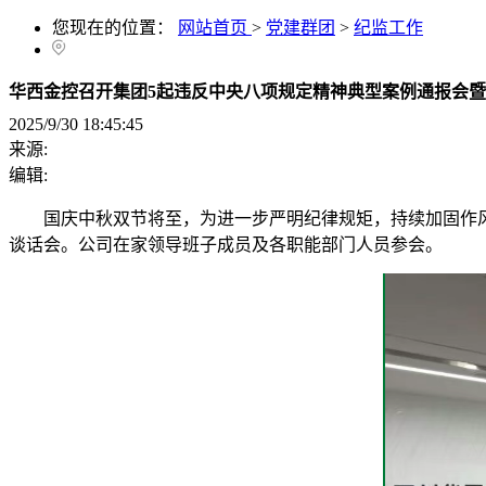
您现在的位置：
网站首页
>
党建群团
>
纪监工作
华西金控召开集团5起违反中央八项规定精神典型案例通报会
2025/9/30 18:45:45
来源:
编辑:
国庆中秋双节将至，为进一步严明纪律规矩，持续加固作
谈话会。公司在家领导班子成员及各职能部门人员参会。