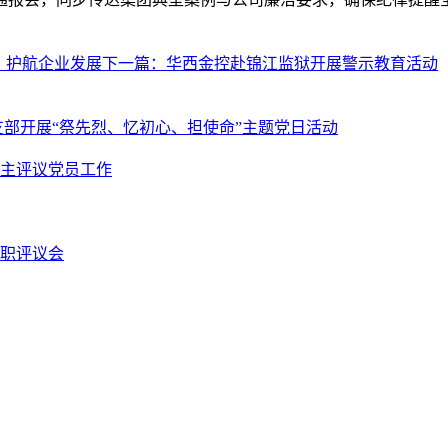
，护航企业发展
下一篇：
华西金控赴锦江监狱开展警示教育活动
部开展“祭先烈、忆初心、担使命”主题党日活动
民主评议党员工作
述职评议会