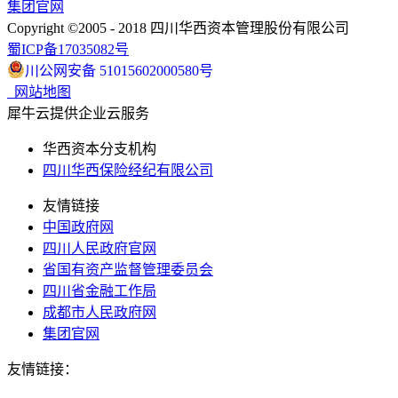
集团官网
Copyright ©2005 - 2018 四川华西资本管理股份有限公司
蜀ICP备17035082号
川公网安备 51015602000580号
网站地图
犀牛云提供企业云服务
华西资本分支机构
四川华西保险经纪有限公司
友情链接
中国政府网
四川人民政府官网
省国有资产监督管理委员会
四川省金融工作局
成都市人民政府网
集团官网
友情链接：