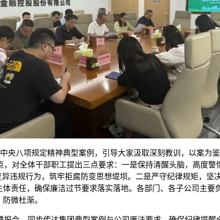
反中央八项规定精神典型案例，引导大家汲取深刻教训，以案为
点，对全体干部职工提出三点要求：一是保持清醒头脑，高度警惕
形变异违规行为，筑牢拒腐防变思想堤坝。二是严守纪律规矩，坚
主体责任，确保廉洁过节要求落实落地。各部门、各子公司主要负
、防微杜渐。
通报会，同步传达集团典型案例与公司廉洁要求，确保纪律提醒