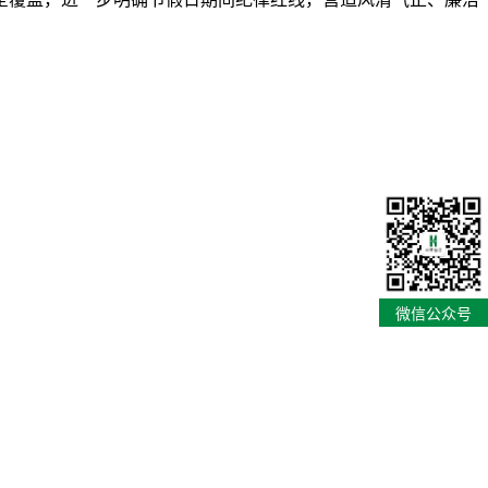
微信公众号