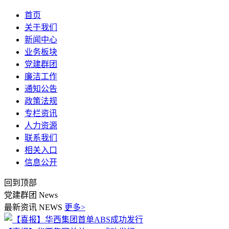
首页
关于我们
新闻中心
业务板块
党建群团
廉洁工作
通知公告
政策法规
专栏资讯
人力资源
联系我们
相关入口
信息公开
回到顶部
党建群团
News
最新资讯
NEWS
更多>