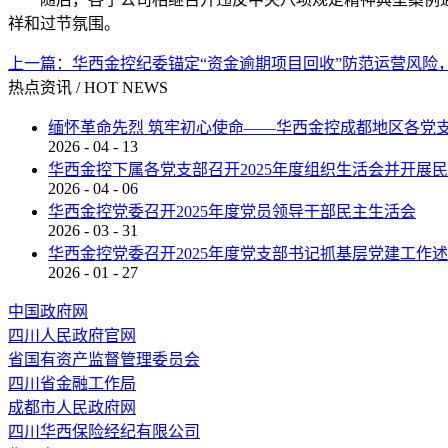
祥和过节氛围。
上一篇：
华西金控纪委锚定“资金逾期项目回收”防范运营风险
热点资讯
/
HOT NEWS
缅怀革命先烈 筑牢初心使命——华西金控成都地区各党支
2026
-
04
-
13
华西金控下属各党支部召开2025年度组织生活会并开展
2026
-
04
-
06
华西金控党委召开2025年度党员领导干部民主生活会
2026
-
03
-
31
华西金控党委召开2025年度党支部书记抓基层党建工作
2026
-
01
-
27
中国政府网
四川人民政府官网
省国有资产监督管理委员会
四川省金融工作局
成都市人民政府网
四川华西保险经纪有限公司