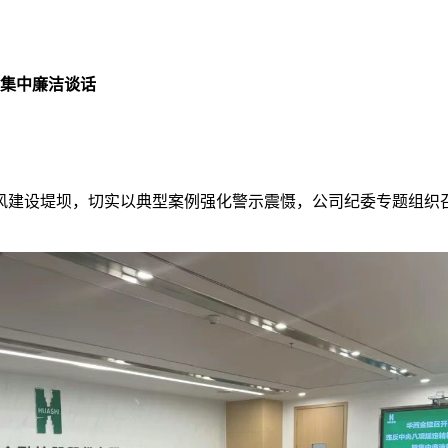
暨集中廉洁谈话
风建设堤坝，切实以典型案例强化警示震慑，公司纪委专题组织