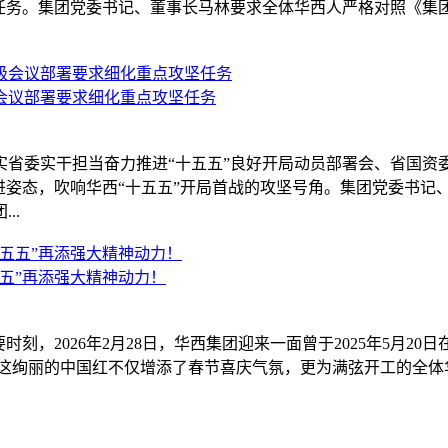
点任务。集团党委书记、董事长马林要求全体华西人严格对照《集团2
会议部署要求细化重点攻坚任务
实省委实干担当奋力推进“十五五”良好开局动员部署会、省国
进姿态，吹响华西“十五五”开局首战的攻坚号角。集团党委书记
..
五”再添强大精神动力！
，2026年2月28日，华西集团迎来一面曾于2025年5月20日在
，这绚丽的中国红不仅增添了春节喜庆气氛，更为满弦开工的全体