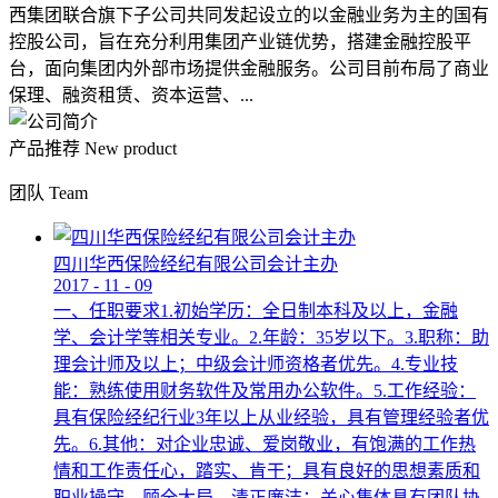
西集团联合旗下子公司共同发起设立的以金融业务为主的国有
控股公司，旨在充分利用集团产业链优势，搭建金融控股平
台，面向集团内外部市场提供金融服务。公司目前布局了商业
保理、融资租赁、资本运营、...
产品推荐
New product
团队
Team
四川华西保险经纪有限公司会计主办
2017
-
11
-
09
一、任职要求1.初始学历：全日制本科及以上，金融
学、会计学等相关专业。2.年龄：35岁以下。3.职称：助
理会计师及以上；中级会计师资格者优先。4.专业技
能：熟练使用财务软件及常用办公软件。5.工作经验：
具有保险经纪行业3年以上从业经验，具有管理经验者优
先。6.其他：对企业忠诚、爱岗敬业，有饱满的工作热
情和工作责任心，踏实、肯干；具有良好的思想素质和
职业操守，顾全大局，清正廉洁；关心集体具有团队协