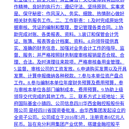
作精神、良好的执行力；遵纪守法、坚持原则、实事求
是、保守秘密；作风深入、务实、细致、热情耐心做好
相关财务服务工作。二、工作职责：1.及时完成原始凭
据审核、凭证的编制和整理，登记管理各类合同。2.协
助完成对账、各类报表、资料。3.装订和保管会计凭
证、账簿、报表等会计档案、资料。4.向领导提供真
实、准确的财务信息，加强对业务会计工作的指导、监
督、服务；并严格按照财务制度审核报销是否合规、合
理、合法。及时清理往来款项，严格审核备用金管理。
5.监督、审核公司的工资发放。6.申请购买发票以及开具
发票、计算申报缴纳各种税款。7.参与本单位资产盘点
工作。8.参与编制本单位年度财务预算及费用预算，参
与审核本单位各部门编制成本、费用预算。9.协助上级
领导交代完成的其他工作。三、联系方式上班地址：天
府国际基金小镇四、公司信息四川华西金融控股股份有
限公司 是经四川省国资委批准，由华西集团发起设立的
全资子公司。公司成立于2016年5月，注册资本6亿元人
民币。旨在充分利用集团产业优势，搭建金融控股平