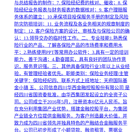
与总结报告的制作；7. 保险经纪费的核对、催收；8. 保
险经纪业务报表与财务报表的数据核对；9. 客户理赔服
务体系的建立；10.承保项目投保服务手册的制定及风险
防灾防损培训；11. 业务流程及各业务相关的规章制度的
制定；12. 客户保险方案的设计、审核及与保险公司的确
认；13.领导交办的临时性工作。二、专业技能1.熟悉保
险行业的产品，了解各保险产品的市场费率和费用水
平；2.熟练使用PPT等常用办公软件；3.具有一定的培训
能力，善于沟通；4.勤奋踏实，具有良好的团队协作意
识，服务意识强。三、其他具备保险行业3年以上从业经
验，有管理经验者优先。职能类别：保险业务经理/主管
关键字：保险经纪四、联系方式上班地址：天府国际基
金小镇 五、公司信息四川华西金融控股股份有限公司 是
经四川省国资委批准，由华西集团发起设立的全资子公
司。公司成立于2016年5月，注册资本6亿元人民币。旨
在充分利用集团产业优势，搭建金融控股平台，为集团
产业链全方位提供金融服务，为客户创造最大价值，并
致力成为四川省领先并独具特色的产融结合金融服务平
台。公司已初步形成了小额贷款、融资租赁、票据业