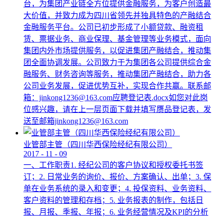
台，为集团产业链全方位提供金融服务，为客户创造最
大价值，并致力成为四川省领先并独具特色的产融结合
金融服务平台。公司已初步形成了小额贷款、融资租
赁、票据业务、商业保理、基金管理等业务模式，面向
集团内外市场提供服务，以促进集团产融结合，推动集
团全面协调发展。公司致力于为集团各公司提供综合金
融服务、财务咨询等服务，推动集团产融结合，助力各
公司业务发展，促进优势互补，实现合作共赢。联系邮
箱：jinkong1236@163.com应聘登记表.docx如您对此岗
位感兴趣，请在上一层页面下载并填写赝品登记表，发
送至邮箱jinkong1236@163.com
业管部主管（四川华西保险经纪有限公司）
2017
-
11
-
09
一、工作职责1. 经纪公司的客户协议和授权委托书签
订；2. 日常业务的询价、报价、方案确认、出单；3. 保
单在业务系统的录入和变更；4. 投保资料、业务资料、
客户资料的管理和存档；5. 业务报表的制作，包括日
报、月报、季报、年报；6. 业务经营情况及KPI的分析