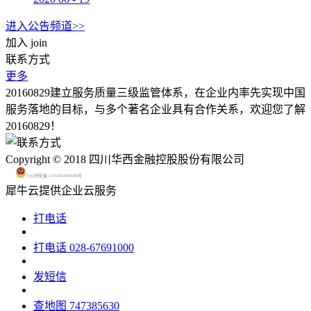
进入公告频道>>
加入
join
联系方式
更多
20160829建立服务质量三级监管体系，在企业内率先实现中国
服务落地的目标，与多个著名企业具有合作关系，欢迎您了解
20160829！
Copyright © 2018 四川华西金融控股股份有限公司
川公网安备 51015602000580号
犀牛云提供企业云服务
打电话
打电话
028-67691000
发短信
查地图
747385630