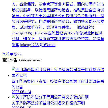
务、商业保理、基金管理等业务模式，面向集团内外市
场提供服务，以促进集团产融结合，推动集团全面协调
发展。公司致力于为集团各公司提供综合金融服务、财
务咨询等服务，推动集团产融结合，助力各公司业务发
展，促进优势互补，实现合作共赢。 联系邮箱：
jinkong1236@163.com应聘登记表.docx如您对此岗位感
兴趣，请在上一层页面下载并填写赝品登记表，发送至
邮箱jinkong1236@163.com
查看更多>>
通知公告
Announcement
四川华西集团（资阳）投资有限公司关于审计整改结果
的公告
2023
06
-
14
关于严防不法分子冒用公司名义诈骗的声明
2020
06
-
19