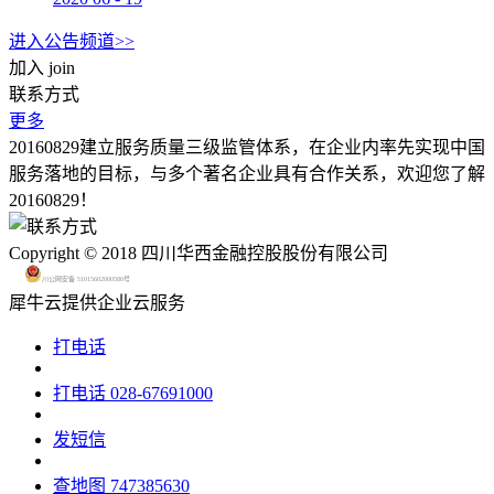
进入公告频道>>
加入
join
联系方式
更多
20160829建立服务质量三级监管体系，在企业内率先实现中国
服务落地的目标，与多个著名企业具有合作关系，欢迎您了解
20160829！
Copyright © 2018 四川华西金融控股股份有限公司
川公网安备 51015602000580号
犀牛云提供企业云服务
打电话
打电话
028-67691000
发短信
查地图
747385630