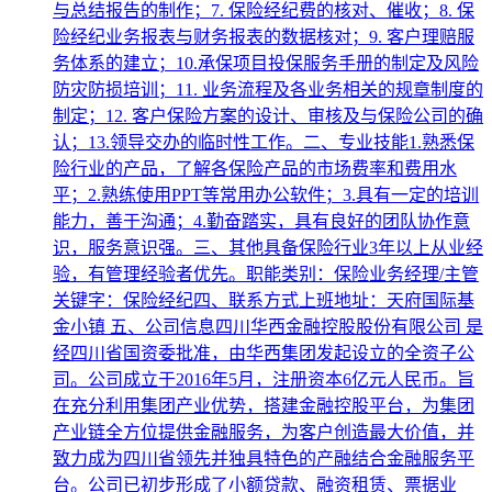
与总结报告的制作；7. 保险经纪费的核对、催收；8. 保
险经纪业务报表与财务报表的数据核对；9. 客户理赔服
务体系的建立；10.承保项目投保服务手册的制定及风险
防灾防损培训；11. 业务流程及各业务相关的规章制度的
制定；12. 客户保险方案的设计、审核及与保险公司的确
认；13.领导交办的临时性工作。二、专业技能1.熟悉保
险行业的产品，了解各保险产品的市场费率和费用水
平；2.熟练使用PPT等常用办公软件；3.具有一定的培训
能力，善于沟通；4.勤奋踏实，具有良好的团队协作意
识，服务意识强。三、其他具备保险行业3年以上从业经
验，有管理经验者优先。职能类别：保险业务经理/主管
关键字：保险经纪四、联系方式上班地址：天府国际基
金小镇 五、公司信息四川华西金融控股股份有限公司 是
经四川省国资委批准，由华西集团发起设立的全资子公
司。公司成立于2016年5月，注册资本6亿元人民币。旨
在充分利用集团产业优势，搭建金融控股平台，为集团
产业链全方位提供金融服务，为客户创造最大价值，并
致力成为四川省领先并独具特色的产融结合金融服务平
台。公司已初步形成了小额贷款、融资租赁、票据业