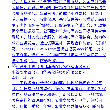
台，为集团产业链全方位提供金融服务，为客户创造最
大价值，并致力成为四川省领先并独具特色的产融结合
金融服务平台。公司已初步形成了小额贷款、融资租
赁、票据业务、商业保理、基金管理等业务模式，面向
集团内外市场提供服务，以促进集团产融结合，推动集
团全面协调发展。公司致力于为集团各公司提供综合金
融服务、财务咨询等服务，推动集团产融结合，助力各
公司业务发展，促进优势互补，实现合作共赢。联系邮
箱：jinkong1236@163.com应聘登记表.docx如您对此岗
位感兴趣，请在上一层页面下载并填写赝品登记表，发
送至邮箱jinkong1236@163.com
业管部主管（四川华西保险经纪有限公司）
2017
-
11
-
09
一、工作职责1. 经纪公司的客户协议和授权委托书签
订；2. 日常业务的询价、报价、方案确认、出单；3. 保
单在业务系统的录入和变更；4. 投保资料、业务资料、
客户资料的管理和存档；5. 业务报表的制作，包括日
报、月报、季报、年报；6. 业务经营情况及KPI的分析