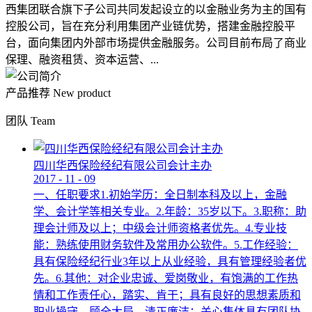
西集团联合旗下子公司共同发起设立的以金融业务为主的国有
控股公司，旨在充分利用集团产业链优势，搭建金融控股平
台，面向集团内外部市场提供金融服务。公司目前布局了商业
保理、融资租赁、资本运营、...
产品推荐
New product
团队
Team
四川华西保险经纪有限公司会计主办
2017
-
11
-
09
一、任职要求1.初始学历：全日制本科及以上，金融
学、会计学等相关专业。2.年龄：35岁以下。3.职称：助
理会计师及以上；中级会计师资格者优先。4.专业技
能：熟练使用财务软件及常用办公软件。5.工作经验：
具有保险经纪行业3年以上从业经验，具有管理经验者优
先。6.其他：对企业忠诚、爱岗敬业，有饱满的工作热
情和工作责任心，踏实、肯干；具有良好的思想素质和
职业操守，顾全大局，清正廉洁；关心集体具有团队协