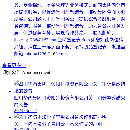
务、商业保理、基金管理等业务模式，面向集团内外市
场提供服务，以促进集团产融结合，推动集团全面协调
发展。公司致力于为集团各公司提供综合金融服务、财
务咨询等服务，推动集团产融结合，助力各公司业务发
展，促进优势互补，实现合作共赢。 联系邮箱：
jinkong1236@163.com应聘登记表.docx如您对此岗位感
兴趣，请在上一层页面下载并填写赝品登记表，发送至
邮箱jinkong1236@163.com
查看更多>>
通知公告
Announcement
四川华西集团（资阳）投资有限公司关于审计整改结果
的公告
2023
06
-
14
关于严防不法分子冒用公司名义诈骗的声明
2020
06
-
19