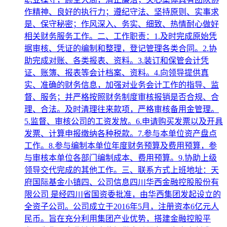
作精神、良好的执行力；遵纪守法、坚持原则、实事求
是、保守秘密；作风深入、务实、细致、热情耐心做好
相关财务服务工作。二、工作职责：1.及时完成原始凭
据审核、凭证的编制和整理，登记管理各类合同。2.协
助完成对账、各类报表、资料。3.装订和保管会计凭
证、账簿、报表等会计档案、资料。4.向领导提供真
实、准确的财务信息，加强对业务会计工作的指导、监
督、服务；并严格按照财务制度审核报销是否合规、合
理、合法。及时清理往来款项，严格审核备用金管理。
5.监督、审核公司的工资发放。6.申请购买发票以及开具
发票、计算申报缴纳各种税款。7.参与本单位资产盘点
工作。8.参与编制本单位年度财务预算及费用预算，参
与审核本单位各部门编制成本、费用预算。9.协助上级
领导交代完成的其他工作。三、联系方式上班地址：天
府国际基金小镇四、公司信息四川华西金融控股股份有
限公司 是经四川省国资委批准，由华西集团发起设立的
全资子公司。公司成立于2016年5月，注册资本6亿元人
民币。旨在充分利用集团产业优势，搭建金融控股平