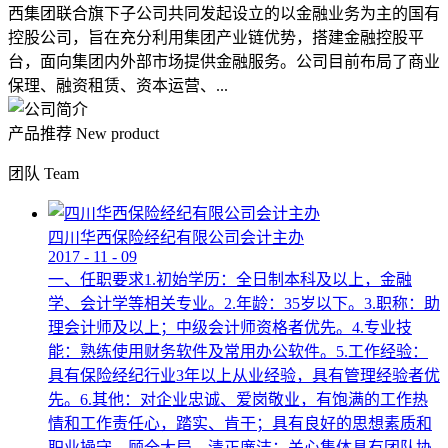
西集团联合旗下子公司共同发起设立的以金融业务为主的国有
控股公司，旨在充分利用集团产业链优势，搭建金融控股平
台，面向集团内外部市场提供金融服务。公司目前布局了商业
保理、融资租赁、资本运营、...
产品推荐
New product
团队
Team
四川华西保险经纪有限公司会计主办
2017
-
11
-
09
一、任职要求1.初始学历：全日制本科及以上，金融
学、会计学等相关专业。2.年龄：35岁以下。3.职称：助
理会计师及以上；中级会计师资格者优先。4.专业技
能：熟练使用财务软件及常用办公软件。5.工作经验：
具有保险经纪行业3年以上从业经验，具有管理经验者优
先。6.其他：对企业忠诚、爱岗敬业，有饱满的工作热
情和工作责任心，踏实、肯干；具有良好的思想素质和
职业操守，顾全大局，清正廉洁；关心集体具有团队协