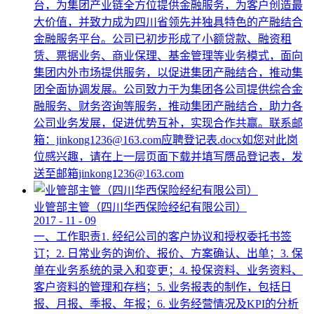
台，为集团产业链全方位提供金融服务，为客户创造最
大价值，并致力成为四川省领先并独具特色的产融结合
金融服务平台。公司已初步形成了小额贷款、融资租
赁、票据业务、商业保理、基金管理等业务模式，面向
集团内外市场提供服务，以促进集团产融结合，推动集
团全面协调发展。公司致力于为集团各公司提供综合金
融服务、财务咨询等服务，推动集团产融结合，助力各
公司业务发展，促进优势互补，实现合作共赢。联系邮
箱：jinkong1236@163.com应聘登记表.docx如您对此岗
位感兴趣，请在上一层页面下载并填写赝品登记表，发
送至邮箱jinkong1236@163.com
业管部主管（四川华西保险经纪有限公司）
2017
-
11
-
09
一、工作职责1. 经纪公司的客户协议和授权委托书签
订；2. 日常业务的询价、报价、方案确认、出单；3. 保
单在业务系统的录入和变更；4. 投保资料、业务资料、
客户资料的管理和存档；5. 业务报表的制作，包括日
报、月报、季报、年报；6. 业务经营情况及KPI的分析