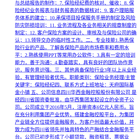
与总结报告的制作；7. 保险经纪费的核对、催收；8. 保
险经纪业务报表与财务报表的数据核对；9. 客户理赔服
务体系的建立；10.承保项目投保服务手册的制定及风险
防灾防损培训；11. 业务流程及各业务相关的规章制度的
制定；12. 客户保险方案的设计、审核及与保险公司的确
认；13.领导交办的临时性工作。二、专业技能1.熟悉保
险行业的产品，了解各保险产品的市场费率和费用水
平；2.熟练使用PPT等常用办公软件；3.具有一定的培训
能力，善于沟通；4.勤奋踏实，具有良好的团队协作意
识，服务意识强。三、其他具备保险行业3年以上从业经
验，有管理经验者优先。职能类别：保险业务经理/主管
关键字：保险经纪四、联系方式上班地址：天府国际基
金小镇 五、公司信息四川华西金融控股股份有限公司 是
经四川省国资委批准，由华西集团发起设立的全资子公
司。公司成立于2016年5月，注册资本6亿元人民币。旨
在充分利用集团产业优势，搭建金融控股平台，为集团
产业链全方位提供金融服务，为客户创造最大价值，并
致力成为四川省领先并独具特色的产融结合金融服务平
台。公司已初步形成了小额贷款、融资租赁、票据业