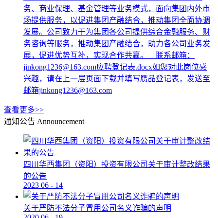
务、商业保理、基金管理等业务模式，面向集团内外市
场提供服务，以促进集团产融结合，推动集团全面协调
发展。公司致力于为集团各公司提供综合金融服务、财
务咨询等服务，推动集团产融结合，助力各公司业务发
展，促进优势互补，实现合作共赢。 联系邮箱：
jinkong1236@163.com应聘登记表.docx如您对此岗位感
兴趣，请在上一层页面下载并填写赝品登记表，发送至
邮箱jinkong1236@163.com
查看更多>>
通知公告
Announcement
四川华西集团（资阳）投资有限公司关于审计整改结果
的公告
2023
06
-
14
关于严防不法分子冒用公司名义诈骗的声明
2020
06
-
19