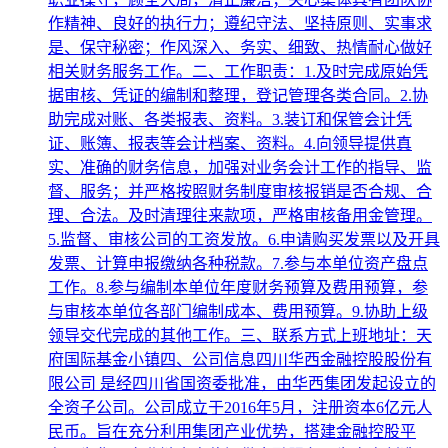
作精神、良好的执行力；遵纪守法、坚持原则、实事求
是、保守秘密；作风深入、务实、细致、热情耐心做好
相关财务服务工作。二、工作职责：1.及时完成原始凭
据审核、凭证的编制和整理，登记管理各类合同。2.协
助完成对账、各类报表、资料。3.装订和保管会计凭
证、账簿、报表等会计档案、资料。4.向领导提供真
实、准确的财务信息，加强对业务会计工作的指导、监
督、服务；并严格按照财务制度审核报销是否合规、合
理、合法。及时清理往来款项，严格审核备用金管理。
5.监督、审核公司的工资发放。6.申请购买发票以及开具
发票、计算申报缴纳各种税款。7.参与本单位资产盘点
工作。8.参与编制本单位年度财务预算及费用预算，参
与审核本单位各部门编制成本、费用预算。9.协助上级
领导交代完成的其他工作。三、联系方式上班地址：天
府国际基金小镇四、公司信息四川华西金融控股股份有
限公司 是经四川省国资委批准，由华西集团发起设立的
全资子公司。公司成立于2016年5月，注册资本6亿元人
民币。旨在充分利用集团产业优势，搭建金融控股平