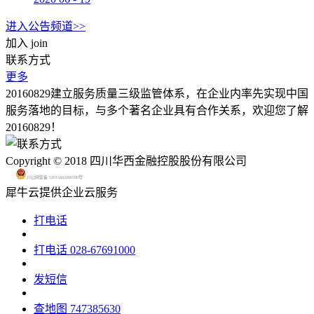
进入公告频道>>
加入
join
联系方式
更多
20160829建立服务质量三级监管体系，在企业内率先实现中国
服务落地的目标，与多个著名企业具有合作关系，欢迎您了解
20160829！
Copyright © 2018 四川华西金融控股股份有限公司
川公网安备 51015602000580号
犀牛云提供企业云服务
打电话
打电话
028-67691000
发短信
查地图
747385630