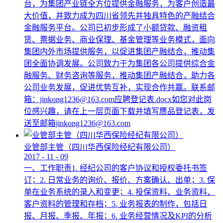
台，为集团产业链全方位提供金融服务，为客户创造最
大价值，并致力成为四川省领先并独具特色的产融结合
金融服务平台。公司已初步形成了小额贷款、融资租
赁、票据业务、商业保理、基金管理等业务模式，面向
集团内外市场提供服务，以促进集团产融结合，推动集
团全面协调发展。公司致力于为集团各公司提供综合金
融服务、财务咨询等服务，推动集团产融结合，助力各
公司业务发展，促进优势互补，实现合作共赢。联系邮
箱：jinkong1236@163.com应聘登记表.docx如您对此岗
位感兴趣，请在上一层页面下载并填写赝品登记表，发
送至邮箱jinkong1236@163.com
业管部主管（四川华西保险经纪有限公司）
2017
-
11
-
09
一、工作职责1. 经纪公司的客户协议和授权委托书签
订；2. 日常业务的询价、报价、方案确认、出单；3. 保
单在业务系统的录入和变更；4. 投保资料、业务资料、
客户资料的管理和存档；5. 业务报表的制作，包括日
报、月报、季报、年报；6. 业务经营情况及KPI的分析