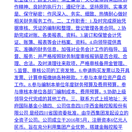
作精神、良好的执行力；遵纪守法、坚持原则、实事求
是、保守秘密；作风深入、务实、细致、热情耐心做好
相关财务服务工作。二、工作职责：1.及时完成原始凭
据审核、凭证的编制和整理，登记管理各类合同。2.协
助完成对账、各类报表、资料。3.装订和保管会计凭
证、账簿、报表等会计档案、资料。4.向领导提供真
实、准确的财务信息，加强对业务会计工作的指导、监
督、服务；并严格按照财务制度审核报销是否合规、合
理、合法。及时清理往来款项，严格审核备用金管理。
5.监督、审核公司的工资发放。6.申请购买发票以及开具
发票、计算申报缴纳各种税款。7.参与本单位资产盘点
工作。8.参与编制本单位年度财务预算及费用预算，参
与审核本单位各部门编制成本、费用预算。9.协助上级
领导交代完成的其他工作。三、联系方式上班地址：天
府国际基金小镇四、公司信息四川华西金融控股股份有
限公司 是经四川省国资委批准，由华西集团发起设立的
全资子公司。公司成立于2016年5月，注册资本6亿元人
民币。旨在充分利用集团产业优势，搭建金融控股平