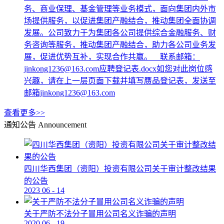
务、商业保理、基金管理等业务模式，面向集团内外市
场提供服务，以促进集团产融结合，推动集团全面协调
发展。公司致力于为集团各公司提供综合金融服务、财
务咨询等服务，推动集团产融结合，助力各公司业务发
展，促进优势互补，实现合作共赢。 联系邮箱：
jinkong1236@163.com应聘登记表.docx如您对此岗位感
兴趣，请在上一层页面下载并填写赝品登记表，发送至
邮箱jinkong1236@163.com
查看更多>>
通知公告
Announcement
四川华西集团（资阳）投资有限公司关于审计整改结果
的公告
2023
06
-
14
关于严防不法分子冒用公司名义诈骗的声明
2020
06
-
19