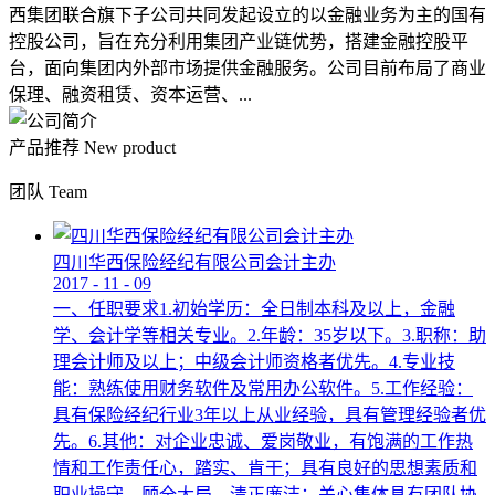
西集团联合旗下子公司共同发起设立的以金融业务为主的国有
控股公司，旨在充分利用集团产业链优势，搭建金融控股平
台，面向集团内外部市场提供金融服务。公司目前布局了商业
保理、融资租赁、资本运营、...
产品推荐
New product
团队
Team
四川华西保险经纪有限公司会计主办
2017
-
11
-
09
一、任职要求1.初始学历：全日制本科及以上，金融
学、会计学等相关专业。2.年龄：35岁以下。3.职称：助
理会计师及以上；中级会计师资格者优先。4.专业技
能：熟练使用财务软件及常用办公软件。5.工作经验：
具有保险经纪行业3年以上从业经验，具有管理经验者优
先。6.其他：对企业忠诚、爱岗敬业，有饱满的工作热
情和工作责任心，踏实、肯干；具有良好的思想素质和
职业操守，顾全大局，清正廉洁；关心集体具有团队协