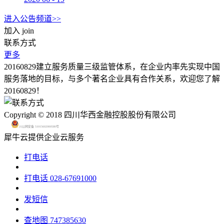
进入公告频道>>
加入
join
联系方式
更多
20160829建立服务质量三级监管体系，在企业内率先实现中国
服务落地的目标，与多个著名企业具有合作关系，欢迎您了解
20160829！
Copyright © 2018 四川华西金融控股股份有限公司
川公网安备 51015602000580号
犀牛云提供企业云服务
打电话
打电话
028-67691000
发短信
查地图
747385630