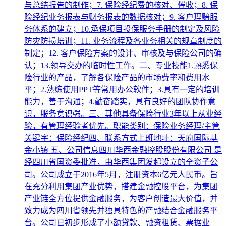
与总结报告的制作；7. 保险经纪费的核对、催收；8. 保
险经纪业务报表与财务报表的数据核对；9. 客户理赔服
务体系的建立；10.承保项目投保服务手册的制定及风险
防灾防损培训；11. 业务流程及各业务相关的规章制度的
制定；12. 客户保险方案的设计、审核及与保险公司的确
认；13.领导交办的临时性工作。二、专业技能1.熟悉保
险行业的产品，了解各保险产品的市场费率和费用水
平；2.熟练使用PPT等常用办公软件；3.具有一定的培训
能力，善于沟通；4.勤奋踏实，具有良好的团队协作意
识，服务意识强。三、其他具备保险行业3年以上从业经
验，有管理经验者优先。职能类别：保险业务经理/主管
关键字：保险经纪四、联系方式上班地址：天府国际基
金小镇 五、公司信息四川华西金融控股股份有限公司 是
经四川省国资委批准，由华西集团发起设立的全资子公
司。公司成立于2016年5月，注册资本6亿元人民币。旨
在充分利用集团产业优势，搭建金融控股平台，为集团
产业链全方位提供金融服务，为客户创造最大价值，并
致力成为四川省领先并独具特色的产融结合金融服务平
台。公司已初步形成了小额贷款、融资租赁、票据业