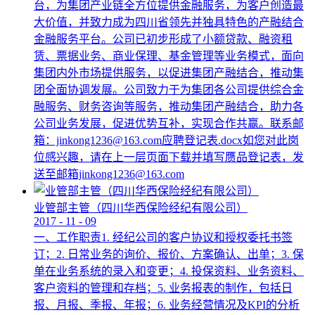
台，为集团产业链全方位提供金融服务，为客户创造最
大价值，并致力成为四川省领先并独具特色的产融结合
金融服务平台。公司已初步形成了小额贷款、融资租
赁、票据业务、商业保理、基金管理等业务模式，面向
集团内外市场提供服务，以促进集团产融结合，推动集
团全面协调发展。公司致力于为集团各公司提供综合金
融服务、财务咨询等服务，推动集团产融结合，助力各
公司业务发展，促进优势互补，实现合作共赢。联系邮
箱：jinkong1236@163.com应聘登记表.docx如您对此岗
位感兴趣，请在上一层页面下载并填写赝品登记表，发
送至邮箱jinkong1236@163.com
业管部主管（四川华西保险经纪有限公司）
2017
-
11
-
09
一、工作职责1. 经纪公司的客户协议和授权委托书签
订；2. 日常业务的询价、报价、方案确认、出单；3. 保
单在业务系统的录入和变更；4. 投保资料、业务资料、
客户资料的管理和存档；5. 业务报表的制作，包括日
报、月报、季报、年报；6. 业务经营情况及KPI的分析