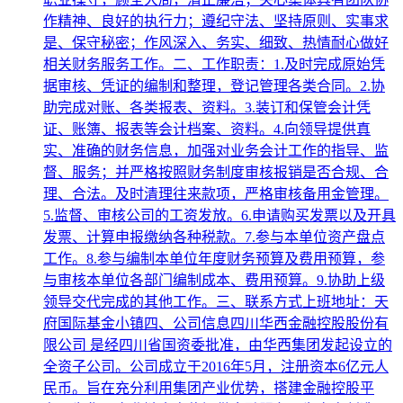
作精神、良好的执行力；遵纪守法、坚持原则、实事求
是、保守秘密；作风深入、务实、细致、热情耐心做好
相关财务服务工作。二、工作职责：1.及时完成原始凭
据审核、凭证的编制和整理，登记管理各类合同。2.协
助完成对账、各类报表、资料。3.装订和保管会计凭
证、账簿、报表等会计档案、资料。4.向领导提供真
实、准确的财务信息，加强对业务会计工作的指导、监
督、服务；并严格按照财务制度审核报销是否合规、合
理、合法。及时清理往来款项，严格审核备用金管理。
5.监督、审核公司的工资发放。6.申请购买发票以及开具
发票、计算申报缴纳各种税款。7.参与本单位资产盘点
工作。8.参与编制本单位年度财务预算及费用预算，参
与审核本单位各部门编制成本、费用预算。9.协助上级
领导交代完成的其他工作。三、联系方式上班地址：天
府国际基金小镇四、公司信息四川华西金融控股股份有
限公司 是经四川省国资委批准，由华西集团发起设立的
全资子公司。公司成立于2016年5月，注册资本6亿元人
民币。旨在充分利用集团产业优势，搭建金融控股平