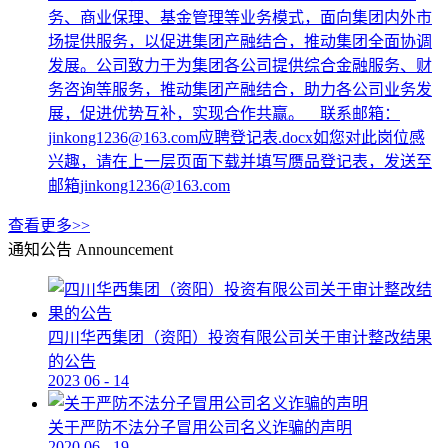
务、商业保理、基金管理等业务模式，面向集团内外市
场提供服务，以促进集团产融结合，推动集团全面协调
发展。公司致力于为集团各公司提供综合金融服务、财
务咨询等服务，推动集团产融结合，助力各公司业务发
展，促进优势互补，实现合作共赢。 联系邮箱：
jinkong1236@163.com应聘登记表.docx如您对此岗位感
兴趣，请在上一层页面下载并填写赝品登记表，发送至
邮箱jinkong1236@163.com
查看更多>>
通知公告
Announcement
四川华西集团（资阳）投资有限公司关于审计整改结果
的公告
2023
06
-
14
关于严防不法分子冒用公司名义诈骗的声明
2020
06
-
19