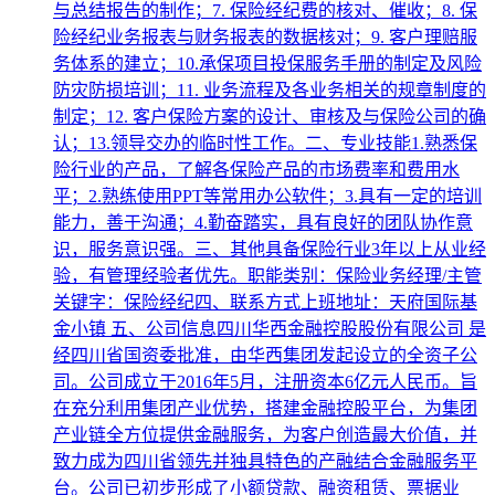
与总结报告的制作；7. 保险经纪费的核对、催收；8. 保
险经纪业务报表与财务报表的数据核对；9. 客户理赔服
务体系的建立；10.承保项目投保服务手册的制定及风险
防灾防损培训；11. 业务流程及各业务相关的规章制度的
制定；12. 客户保险方案的设计、审核及与保险公司的确
认；13.领导交办的临时性工作。二、专业技能1.熟悉保
险行业的产品，了解各保险产品的市场费率和费用水
平；2.熟练使用PPT等常用办公软件；3.具有一定的培训
能力，善于沟通；4.勤奋踏实，具有良好的团队协作意
识，服务意识强。三、其他具备保险行业3年以上从业经
验，有管理经验者优先。职能类别：保险业务经理/主管
关键字：保险经纪四、联系方式上班地址：天府国际基
金小镇 五、公司信息四川华西金融控股股份有限公司 是
经四川省国资委批准，由华西集团发起设立的全资子公
司。公司成立于2016年5月，注册资本6亿元人民币。旨
在充分利用集团产业优势，搭建金融控股平台，为集团
产业链全方位提供金融服务，为客户创造最大价值，并
致力成为四川省领先并独具特色的产融结合金融服务平
台。公司已初步形成了小额贷款、融资租赁、票据业