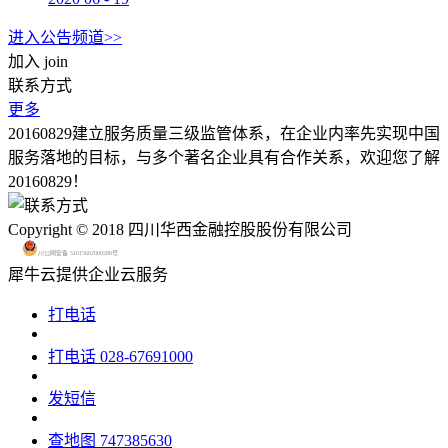
进入公告频道>>
加入
join
联系方式
更多
20160829建立服务质量三级监管体系，在企业内率先实现中国
服务落地的目标，与多个著名企业具有合作关系，欢迎您了解
20160829！
Copyright © 2018 四川华西金融控股股份有限公司
川公网安备 51015602000580号
犀牛云提供企业云服务
打电话
打电话
028-67691000
发短信
查地图
747385630