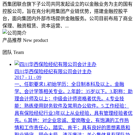
西集团联合旗下子公司共同发起设立的以金融业务为主的国有
控股公司，旨在充分利用集团产业链优势，搭建金融控股平
台，面向集团内外部市场提供金融服务。公司目前布局了商业
保理、融资租赁、资本运营、...
产品推荐
New product
团队
Team
四川华西保险经纪有限公司会计主办
2017
-
11
-
09
一、任职要求1.初始学历：全日制本科及以上，金融
学、会计学等相关专业。2.年龄：35岁以下。3.职称：助
理会计师及以上；中级会计师资格者优先。4.专业技
能：熟练使用财务软件及常用办公软件。5.工作经验：
具有保险经纪行业3年以上从业经验，具有管理经验者优
先。6.其他：对企业忠诚、爱岗敬业，有饱满的工作热
情和工作责任心，踏实、肯干；具有良好的思想素质和
职业操守，顾全大局，清正廉洁；关心集体具有团队协