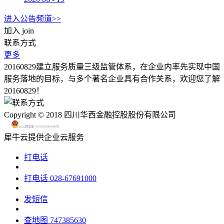
进入公告频道>>
加入
join
联系方式
更多
20160829建立服务质量三级监管体系，在企业内率先实现中国
服务落地的目标，与多个著名企业具有合作关系，欢迎您了解
20160829！
Copyright © 2018 四川华西金融控股股份有限公司
川公网安备 51015602000580号
犀牛云提供企业云服务
打电话
打电话
028-67691000
发短信
查地图
747385630