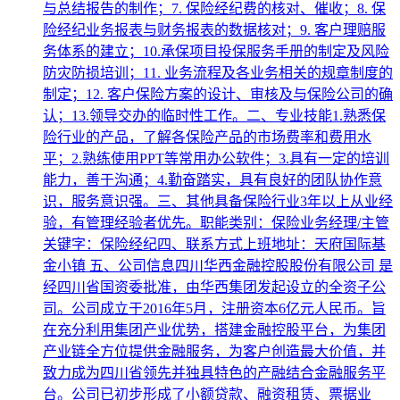
与总结报告的制作；7. 保险经纪费的核对、催收；8. 保
险经纪业务报表与财务报表的数据核对；9. 客户理赔服
务体系的建立；10.承保项目投保服务手册的制定及风险
防灾防损培训；11. 业务流程及各业务相关的规章制度的
制定；12. 客户保险方案的设计、审核及与保险公司的确
认；13.领导交办的临时性工作。二、专业技能1.熟悉保
险行业的产品，了解各保险产品的市场费率和费用水
平；2.熟练使用PPT等常用办公软件；3.具有一定的培训
能力，善于沟通；4.勤奋踏实，具有良好的团队协作意
识，服务意识强。三、其他具备保险行业3年以上从业经
验，有管理经验者优先。职能类别：保险业务经理/主管
关键字：保险经纪四、联系方式上班地址：天府国际基
金小镇 五、公司信息四川华西金融控股股份有限公司 是
经四川省国资委批准，由华西集团发起设立的全资子公
司。公司成立于2016年5月，注册资本6亿元人民币。旨
在充分利用集团产业优势，搭建金融控股平台，为集团
产业链全方位提供金融服务，为客户创造最大价值，并
致力成为四川省领先并独具特色的产融结合金融服务平
台。公司已初步形成了小额贷款、融资租赁、票据业