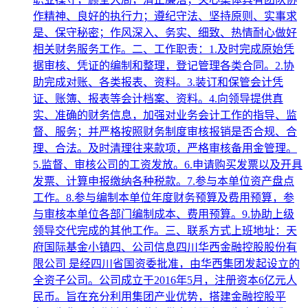
作精神、良好的执行力；遵纪守法、坚持原则、实事求
是、保守秘密；作风深入、务实、细致、热情耐心做好
相关财务服务工作。二、工作职责：1.及时完成原始凭
据审核、凭证的编制和整理，登记管理各类合同。2.协
助完成对账、各类报表、资料。3.装订和保管会计凭
证、账簿、报表等会计档案、资料。4.向领导提供真
实、准确的财务信息，加强对业务会计工作的指导、监
督、服务；并严格按照财务制度审核报销是否合规、合
理、合法。及时清理往来款项，严格审核备用金管理。
5.监督、审核公司的工资发放。6.申请购买发票以及开具
发票、计算申报缴纳各种税款。7.参与本单位资产盘点
工作。8.参与编制本单位年度财务预算及费用预算，参
与审核本单位各部门编制成本、费用预算。9.协助上级
领导交代完成的其他工作。三、联系方式上班地址：天
府国际基金小镇四、公司信息四川华西金融控股股份有
限公司 是经四川省国资委批准，由华西集团发起设立的
全资子公司。公司成立于2016年5月，注册资本6亿元人
民币。旨在充分利用集团产业优势，搭建金融控股平