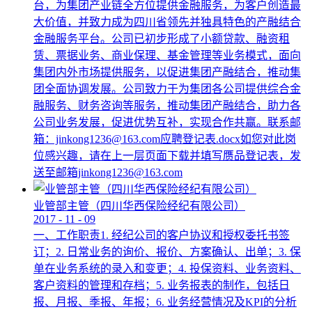
台，为集团产业链全方位提供金融服务，为客户创造最
大价值，并致力成为四川省领先并独具特色的产融结合
金融服务平台。公司已初步形成了小额贷款、融资租
赁、票据业务、商业保理、基金管理等业务模式，面向
集团内外市场提供服务，以促进集团产融结合，推动集
团全面协调发展。公司致力于为集团各公司提供综合金
融服务、财务咨询等服务，推动集团产融结合，助力各
公司业务发展，促进优势互补，实现合作共赢。联系邮
箱：jinkong1236@163.com应聘登记表.docx如您对此岗
位感兴趣，请在上一层页面下载并填写赝品登记表，发
送至邮箱jinkong1236@163.com
业管部主管（四川华西保险经纪有限公司）
2017
-
11
-
09
一、工作职责1. 经纪公司的客户协议和授权委托书签
订；2. 日常业务的询价、报价、方案确认、出单；3. 保
单在业务系统的录入和变更；4. 投保资料、业务资料、
客户资料的管理和存档；5. 业务报表的制作，包括日
报、月报、季报、年报；6. 业务经营情况及KPI的分析