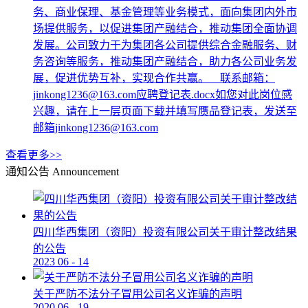
务、商业保理、基金管理等业务模式，面向集团内外市
场提供服务，以促进集团产融结合，推动集团全面协调
发展。公司致力于为集团各公司提供综合金融服务、财
务咨询等服务，推动集团产融结合，助力各公司业务发
展，促进优势互补，实现合作共赢。 联系邮箱：
jinkong1236@163.com应聘登记表.docx如您对此岗位感
兴趣，请在上一层页面下载并填写赝品登记表，发送至
邮箱jinkong1236@163.com
查看更多>>
通知公告
Announcement
四川华西集团（资阳）投资有限公司关于审计整改结果
的公告
2023
06
-
14
关于严防不法分子冒用公司名义诈骗的声明
2020
06
-
19