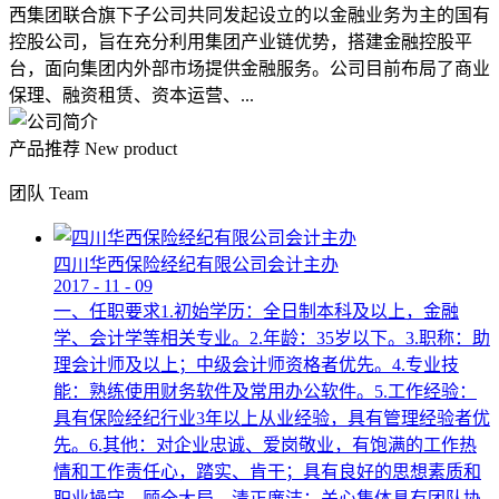
西集团联合旗下子公司共同发起设立的以金融业务为主的国有
控股公司，旨在充分利用集团产业链优势，搭建金融控股平
台，面向集团内外部市场提供金融服务。公司目前布局了商业
保理、融资租赁、资本运营、...
产品推荐
New product
团队
Team
四川华西保险经纪有限公司会计主办
2017
-
11
-
09
一、任职要求1.初始学历：全日制本科及以上，金融
学、会计学等相关专业。2.年龄：35岁以下。3.职称：助
理会计师及以上；中级会计师资格者优先。4.专业技
能：熟练使用财务软件及常用办公软件。5.工作经验：
具有保险经纪行业3年以上从业经验，具有管理经验者优
先。6.其他：对企业忠诚、爱岗敬业，有饱满的工作热
情和工作责任心，踏实、肯干；具有良好的思想素质和
职业操守，顾全大局，清正廉洁；关心集体具有团队协