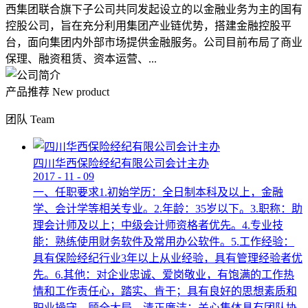
西集团联合旗下子公司共同发起设立的以金融业务为主的国有
控股公司，旨在充分利用集团产业链优势，搭建金融控股平
台，面向集团内外部市场提供金融服务。公司目前布局了商业
保理、融资租赁、资本运营、...
产品推荐
New product
团队
Team
四川华西保险经纪有限公司会计主办
2017
-
11
-
09
一、任职要求1.初始学历：全日制本科及以上，金融
学、会计学等相关专业。2.年龄：35岁以下。3.职称：助
理会计师及以上；中级会计师资格者优先。4.专业技
能：熟练使用财务软件及常用办公软件。5.工作经验：
具有保险经纪行业3年以上从业经验，具有管理经验者优
先。6.其他：对企业忠诚、爱岗敬业，有饱满的工作热
情和工作责任心，踏实、肯干；具有良好的思想素质和
职业操守，顾全大局，清正廉洁；关心集体具有团队协