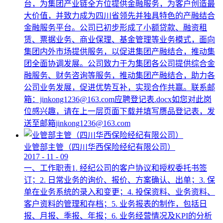
台，为集团产业链全方位提供金融服务，为客户创造最
大价值，并致力成为四川省领先并独具特色的产融结合
金融服务平台。公司已初步形成了小额贷款、融资租
赁、票据业务、商业保理、基金管理等业务模式，面向
集团内外市场提供服务，以促进集团产融结合，推动集
团全面协调发展。公司致力于为集团各公司提供综合金
融服务、财务咨询等服务，推动集团产融结合，助力各
公司业务发展，促进优势互补，实现合作共赢。联系邮
箱：jinkong1236@163.com应聘登记表.docx如您对此岗
位感兴趣，请在上一层页面下载并填写赝品登记表，发
送至邮箱jinkong1236@163.com
业管部主管（四川华西保险经纪有限公司）
2017
-
11
-
09
一、工作职责1. 经纪公司的客户协议和授权委托书签
订；2. 日常业务的询价、报价、方案确认、出单；3. 保
单在业务系统的录入和变更；4. 投保资料、业务资料、
客户资料的管理和存档；5. 业务报表的制作，包括日
报、月报、季报、年报；6. 业务经营情况及KPI的分析