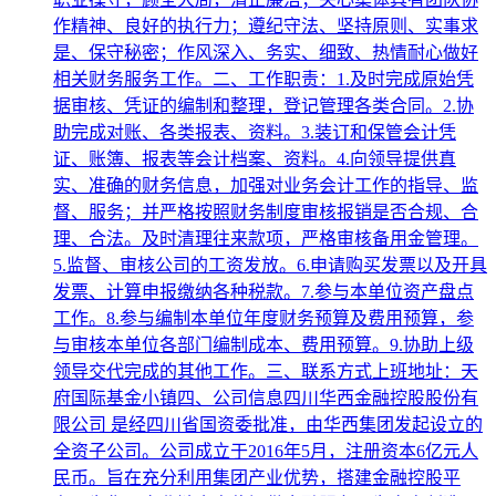
作精神、良好的执行力；遵纪守法、坚持原则、实事求
是、保守秘密；作风深入、务实、细致、热情耐心做好
相关财务服务工作。二、工作职责：1.及时完成原始凭
据审核、凭证的编制和整理，登记管理各类合同。2.协
助完成对账、各类报表、资料。3.装订和保管会计凭
证、账簿、报表等会计档案、资料。4.向领导提供真
实、准确的财务信息，加强对业务会计工作的指导、监
督、服务；并严格按照财务制度审核报销是否合规、合
理、合法。及时清理往来款项，严格审核备用金管理。
5.监督、审核公司的工资发放。6.申请购买发票以及开具
发票、计算申报缴纳各种税款。7.参与本单位资产盘点
工作。8.参与编制本单位年度财务预算及费用预算，参
与审核本单位各部门编制成本、费用预算。9.协助上级
领导交代完成的其他工作。三、联系方式上班地址：天
府国际基金小镇四、公司信息四川华西金融控股股份有
限公司 是经四川省国资委批准，由华西集团发起设立的
全资子公司。公司成立于2016年5月，注册资本6亿元人
民币。旨在充分利用集团产业优势，搭建金融控股平