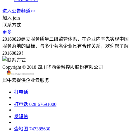
进入公告频道>>
加入
join
联系方式
更多
20160829建立服务质量三级监管体系，在企业内率先实现中国
服务落地的目标，与多个著名企业具有合作关系，欢迎您了解
20160829！
Copyright © 2018 四川华西金融控股股份有限公司
川公网安备 51015602000580号
犀牛云提供企业云服务
打电话
打电话
028-67691000
发短信
查地图
747385630