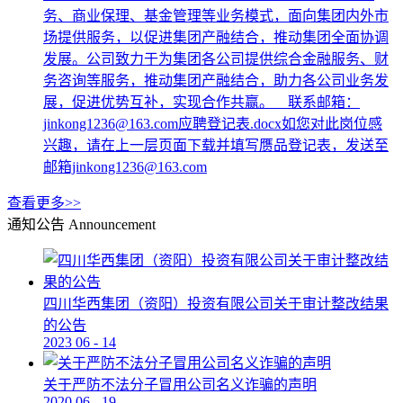
务、商业保理、基金管理等业务模式，面向集团内外市
场提供服务，以促进集团产融结合，推动集团全面协调
发展。公司致力于为集团各公司提供综合金融服务、财
务咨询等服务，推动集团产融结合，助力各公司业务发
展，促进优势互补，实现合作共赢。 联系邮箱：
jinkong1236@163.com应聘登记表.docx如您对此岗位感
兴趣，请在上一层页面下载并填写赝品登记表，发送至
邮箱jinkong1236@163.com
查看更多>>
通知公告
Announcement
四川华西集团（资阳）投资有限公司关于审计整改结果
的公告
2023
06
-
14
关于严防不法分子冒用公司名义诈骗的声明
2020
06
-
19