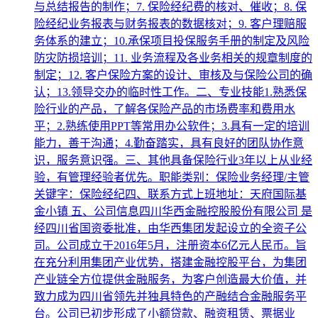
与总结报告的制作；7. 保险经纪费的核对、催收；8. 保
险经纪业务报表与财务报表的数据核对；9. 客户理赔服
务体系的建立；10.承保项目投保服务手册的制定及风险
防灾防损培训；11. 业务流程及各业务相关的规章制度的
制定；12. 客户保险方案的设计、审核及与保险公司的确
认；13.领导交办的临时性工作。二、专业技能1.熟悉保
险行业的产品，了解各保险产品的市场费率和费用水
平；2.熟练使用PPT等常用办公软件；3.具有一定的培训
能力，善于沟通；4.勤奋踏实，具有良好的团队协作意
识，服务意识强。三、其他具备保险行业3年以上从业经
验，有管理经验者优先。职能类别：保险业务经理/主管
关键字：保险经纪四、联系方式上班地址：天府国际基
金小镇 五、公司信息四川华西金融控股股份有限公司 是
经四川省国资委批准，由华西集团发起设立的全资子公
司。公司成立于2016年5月，注册资本6亿元人民币。旨
在充分利用集团产业优势，搭建金融控股平台，为集团
产业链全方位提供金融服务，为客户创造最大价值，并
致力成为四川省领先并独具特色的产融结合金融服务平
台。公司已初步形成了小额贷款、融资租赁、票据业