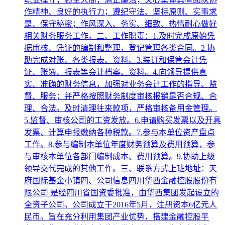
作精神、良好的执行力；遵纪守法、坚持原则、实事求
是、保守秘密；作风深入、务实、细致、热情耐心做好
相关财务服务工作。二、工作职责：1.及时完成原始凭
据审核、凭证的编制和整理，登记管理各类合同。2.协
助完成对账、各类报表、资料。3.装订和保管会计凭
证、账簿、报表等会计档案、资料。4.向领导提供真
实、准确的财务信息，加强对业务会计工作的指导、监
督、服务；并严格按照财务制度审核报销是否合规、合
理、合法。及时清理往来款项，严格审核备用金管理。
5.监督、审核公司的工资发放。6.申请购买发票以及开具
发票、计算申报缴纳各种税款。7.参与本单位资产盘点
工作。8.参与编制本单位年度财务预算及费用预算，参
与审核本单位各部门编制成本、费用预算。9.协助上级
领导交代完成的其他工作。三、联系方式上班地址：天
府国际基金小镇四、公司信息四川华西金融控股股份有
限公司 是经四川省国资委批准，由华西集团发起设立的
全资子公司。公司成立于2016年5月，注册资本6亿元人
民币。旨在充分利用集团产业优势，搭建金融控股平