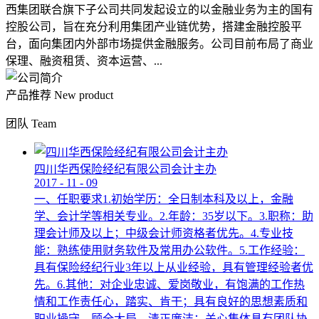
西集团联合旗下子公司共同发起设立的以金融业务为主的国有
控股公司，旨在充分利用集团产业链优势，搭建金融控股平
台，面向集团内外部市场提供金融服务。公司目前布局了商业
保理、融资租赁、资本运营、...
产品推荐
New product
团队
Team
四川华西保险经纪有限公司会计主办
2017
-
11
-
09
一、任职要求1.初始学历：全日制本科及以上，金融
学、会计学等相关专业。2.年龄：35岁以下。3.职称：助
理会计师及以上；中级会计师资格者优先。4.专业技
能：熟练使用财务软件及常用办公软件。5.工作经验：
具有保险经纪行业3年以上从业经验，具有管理经验者优
先。6.其他：对企业忠诚、爱岗敬业，有饱满的工作热
情和工作责任心，踏实、肯干；具有良好的思想素质和
职业操守，顾全大局，清正廉洁；关心集体具有团队协