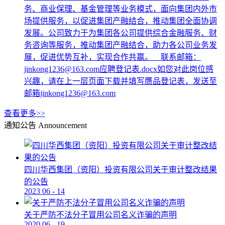
务、商业保理、基金管理等业务模式，面向集团内外市
场提供服务，以促进集团产融结合，推动集团全面协调
发展。公司致力于为集团各公司提供综合金融服务、财
务咨询等服务，推动集团产融结合，助力各公司业务发
展，促进优势互补，实现合作共赢。 联系邮箱：
jinkong1236@163.com应聘登记表.docx如您对此岗位感
兴趣，请在上一层页面下载并填写赝品登记表，发送至
邮箱jinkong1236@163.com
查看更多>>
通知公告
Announcement
四川华西集团（资阳）投资有限公司关于审计整改结果
的公告
2023
06
-
14
关于严防不法分子冒用公司名义诈骗的声明
2020
06
-
19