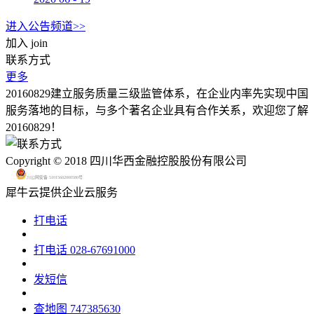
进入公告频道>>
加入
join
联系方式
更多
20160829建立服务质量三级监管体系，在企业内率先实现中国
服务落地的目标，与多个著名企业具有合作关系，欢迎您了解
20160829！
Copyright © 2018 四川华西金融控股股份有限公司
川公网安备 51015602000580号
犀牛云提供企业云服务
打电话
打电话
028-67691000
发短信
查地图
747385630