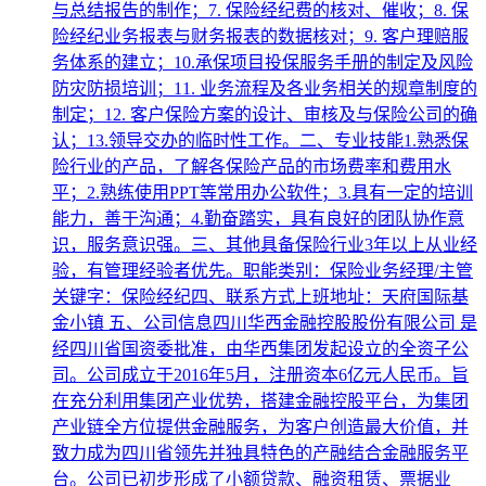
与总结报告的制作；7. 保险经纪费的核对、催收；8. 保
险经纪业务报表与财务报表的数据核对；9. 客户理赔服
务体系的建立；10.承保项目投保服务手册的制定及风险
防灾防损培训；11. 业务流程及各业务相关的规章制度的
制定；12. 客户保险方案的设计、审核及与保险公司的确
认；13.领导交办的临时性工作。二、专业技能1.熟悉保
险行业的产品，了解各保险产品的市场费率和费用水
平；2.熟练使用PPT等常用办公软件；3.具有一定的培训
能力，善于沟通；4.勤奋踏实，具有良好的团队协作意
识，服务意识强。三、其他具备保险行业3年以上从业经
验，有管理经验者优先。职能类别：保险业务经理/主管
关键字：保险经纪四、联系方式上班地址：天府国际基
金小镇 五、公司信息四川华西金融控股股份有限公司 是
经四川省国资委批准，由华西集团发起设立的全资子公
司。公司成立于2016年5月，注册资本6亿元人民币。旨
在充分利用集团产业优势，搭建金融控股平台，为集团
产业链全方位提供金融服务，为客户创造最大价值，并
致力成为四川省领先并独具特色的产融结合金融服务平
台。公司已初步形成了小额贷款、融资租赁、票据业