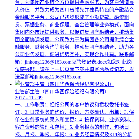
台，为集团产业链全方位提供金融服务，为客户创造最
大价值，并致力成为四川省领先并独具特色的产融结合
金融服务平台。公司已初步形成了小额贷款、融资租
赁、票据业务、商业保理、基金管理等业务模式，面向
集团内外市场提供服务，以促进集团产融结合，推动集
团全面协调发展。公司致力于为集团各公司提供综合金
融服务、财务咨询等服务，推动集团产融结合，助力各
公司业务发展，促进优势互补，实现合作共赢。联系邮
箱：jinkong1236@163.com应聘登记表.docx如您对此岗
位感兴趣，请在上一层页面下载并填写赝品登记表，发
送至邮箱jinkong1236@163.com
业管部主管（四川华西保险经纪有限公司）
2017
-
11
-
09
一、工作职责1. 经纪公司的客户协议和授权委托书签
订；2. 日常业务的询价、报价、方案确认、出单；3. 保
单在业务系统的录入和变更；4. 投保资料、业务资料、
客户资料的管理和存档；5. 业务报表的制作，包括日
报、月报、季报、年报；6. 业务经营情况及KPI的分析