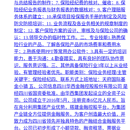
与总结报告的制作；7. 保险经纪费的核对、催收；8. 保
险经纪业务报表与财务报表的数据核对；9. 客户理赔服
务体系的建立；10.承保项目投保服务手册的制定及风险
防灾防损培训；11. 业务流程及各业务相关的规章制度的
制定；12. 客户保险方案的设计、审核及与保险公司的确
认；13.领导交办的临时性工作。二、专业技能1.熟悉保
险行业的产品，了解各保险产品的市场费率和费用水
平；2.熟练使用PPT等常用办公软件；3.具有一定的培训
能力，善于沟通；4.勤奋踏实，具有良好的团队协作意
识，服务意识强。三、其他具备保险行业3年以上从业经
验，有管理经验者优先。职能类别：保险业务经理/主管
关键字：保险经纪四、联系方式上班地址：天府国际基
金小镇 五、公司信息四川华西金融控股股份有限公司 是
经四川省国资委批准，由华西集团发起设立的全资子公
司。公司成立于2016年5月，注册资本6亿元人民币。旨
在充分利用集团产业优势，搭建金融控股平台，为集团
产业链全方位提供金融服务，为客户创造最大价值，并
致力成为四川省领先并独具特色的产融结合金融服务平
台。公司已初步形成了小额贷款、融资租赁、票据业