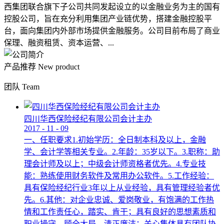
西集团联合旗下子公司共同发起设立的以金融业务为主的国有
控股公司，旨在充分利用集团产业链优势，搭建金融控股平
台，面向集团内外部市场提供金融服务。公司目前布局了商业
保理、融资租赁、资本运营、...
产品推荐
New product
团队
Team
四川华西保险经纪有限公司会计主办
2017
-
11
-
09
一、任职要求1.初始学历：全日制本科及以上，金融
学、会计学等相关专业。2.年龄：35岁以下。3.职称：助
理会计师及以上；中级会计师资格者优先。4.专业技
能：熟练使用财务软件及常用办公软件。5.工作经验：
具有保险经纪行业3年以上从业经验，具有管理经验者优
先。6.其他：对企业忠诚、爱岗敬业，有饱满的工作热
情和工作责任心，踏实、肯干；具有良好的思想素质和
职业操守，顾全大局，清正廉洁；关心集体具有团队协