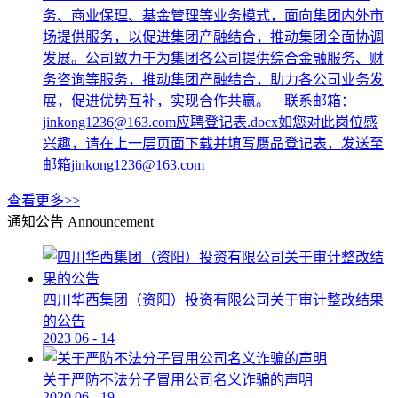
务、商业保理、基金管理等业务模式，面向集团内外市
场提供服务，以促进集团产融结合，推动集团全面协调
发展。公司致力于为集团各公司提供综合金融服务、财
务咨询等服务，推动集团产融结合，助力各公司业务发
展，促进优势互补，实现合作共赢。 联系邮箱：
jinkong1236@163.com应聘登记表.docx如您对此岗位感
兴趣，请在上一层页面下载并填写赝品登记表，发送至
邮箱jinkong1236@163.com
查看更多>>
通知公告
Announcement
四川华西集团（资阳）投资有限公司关于审计整改结果
的公告
2023
06
-
14
关于严防不法分子冒用公司名义诈骗的声明
2020
06
-
19