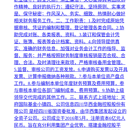
作精神、良好的执行力；遵纪守法、坚持原则、实事求
是、保守秘密；作风深入、务实、细致、热情耐心做好
相关财务服务工作。二、工作职责：1.及时完成原始凭
据审核、凭证的编制和整理，登记管理各类合同。2.协
助完成对账、各类报表、资料。3.装订和保管会计凭
证、账簿、报表等会计档案、资料。4.向领导提供真
实、准确的财务信息，加强对业务会计工作的指导、监
督、服务；并严格按照财务制度审核报销是否合规、合
理、合法。及时清理往来款项，严格审核备用金管理。
5.监督、审核公司的工资发放。6.申请购买发票以及开具
发票、计算申报缴纳各种税款。7.参与本单位资产盘点
工作。8.参与编制本单位年度财务预算及费用预算，参
与审核本单位各部门编制成本、费用预算。9.协助上级
领导交代完成的其他工作。三、联系方式上班地址：天
府国际基金小镇四、公司信息四川华西金融控股股份有
限公司 是经四川省国资委批准，由华西集团发起设立的
全资子公司。公司成立于2016年5月，注册资本6亿元人
民币。旨在充分利用集团产业优势，搭建金融控股平