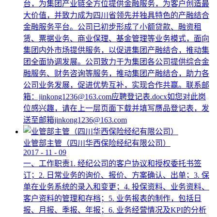
台，为集团产业链全方位提供金融服务，为客户创造最
大价值，并致力成为四川省领先并独具特色的产融结合
金融服务平台。公司已初步形成了小额贷款、融资租
赁、票据业务、商业保理、基金管理等业务模式，面向
集团内外市场提供服务，以促进集团产融结合，推动集
团全面协调发展。公司致力于为集团各公司提供综合金
融服务、财务咨询等服务，推动集团产融结合，助力各
公司业务发展，促进优势互补，实现合作共赢。联系邮
箱：jinkong1236@163.com应聘登记表.docx如您对此岗
位感兴趣，请在上一层页面下载并填写赝品登记表，发
送至邮箱jinkong1236@163.com
业管部主管（四川华西保险经纪有限公司）
2017
-
11
-
09
一、工作职责1. 经纪公司的客户协议和授权委托书签
订；2. 日常业务的询价、报价、方案确认、出单；3. 保
单在业务系统的录入和变更；4. 投保资料、业务资料、
客户资料的管理和存档；5. 业务报表的制作，包括日
报、月报、季报、年报；6. 业务经营情况及KPI的分析