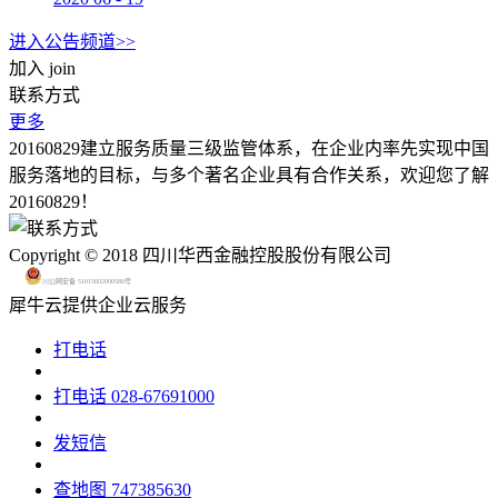
进入公告频道>>
加入
join
联系方式
更多
20160829建立服务质量三级监管体系，在企业内率先实现中国
服务落地的目标，与多个著名企业具有合作关系，欢迎您了解
20160829！
Copyright © 2018 四川华西金融控股股份有限公司
川公网安备 51015602000580号
犀牛云提供企业云服务
打电话
打电话
028-67691000
发短信
查地图
747385630