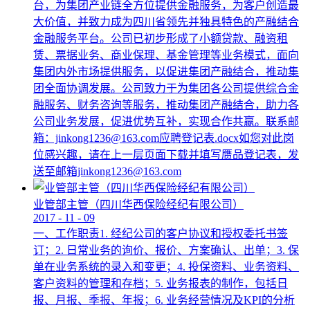
台，为集团产业链全方位提供金融服务，为客户创造最
大价值，并致力成为四川省领先并独具特色的产融结合
金融服务平台。公司已初步形成了小额贷款、融资租
赁、票据业务、商业保理、基金管理等业务模式，面向
集团内外市场提供服务，以促进集团产融结合，推动集
团全面协调发展。公司致力于为集团各公司提供综合金
融服务、财务咨询等服务，推动集团产融结合，助力各
公司业务发展，促进优势互补，实现合作共赢。联系邮
箱：jinkong1236@163.com应聘登记表.docx如您对此岗
位感兴趣，请在上一层页面下载并填写赝品登记表，发
送至邮箱jinkong1236@163.com
业管部主管（四川华西保险经纪有限公司）
2017
-
11
-
09
一、工作职责1. 经纪公司的客户协议和授权委托书签
订；2. 日常业务的询价、报价、方案确认、出单；3. 保
单在业务系统的录入和变更；4. 投保资料、业务资料、
客户资料的管理和存档；5. 业务报表的制作，包括日
报、月报、季报、年报；6. 业务经营情况及KPI的分析