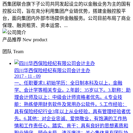
西集团联合旗下子公司共同发起设立的以金融业务为主的国有
控股公司，旨在充分利用集团产业链优势，搭建金融控股平
台，面向集团内外部市场提供金融服务。公司目前布局了商业
保理、融资租赁、资本运营、...
产品推荐
New product
团队
Team
四川华西保险经纪有限公司会计主办
2017
-
11
-
09
一、任职要求1.初始学历：全日制本科及以上，金融
学、会计学等相关专业。2.年龄：35岁以下。3.职称：助
理会计师及以上；中级会计师资格者优先。4.专业技
能：熟练使用财务软件及常用办公软件。5.工作经验：
具有保险经纪行业3年以上从业经验，具有管理经验者优
先。6.其他：对企业忠诚、爱岗敬业，有饱满的工作热
情和工作责任心，踏实、肯干；具有良好的思想素质和
职业操守，顾全大局，清正廉洁；关心集体具有团队协