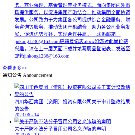
务、商业保理、基金管理等业务模式，面向集团内外市
场提供服务，以促进集团产融结合，推动集团全面协调
发展。公司致力于为集团各公司提供综合金融服务、财
务咨询等服务，推动集团产融结合，助力各公司业务发
展，促进优势互补，实现合作共赢。 联系邮箱：
jinkong1236@163.com应聘登记表.docx如您对此岗位感
兴趣，请在上一层页面下载并填写赝品登记表，发送至
邮箱jinkong1236@163.com
查看更多>>
通知公告
Announcement
四川华西集团（资阳）投资有限公司关于审计整改结果
的公告
2023
06
-
14
关于严防不法分子冒用公司名义诈骗的声明
2020
06
-
19