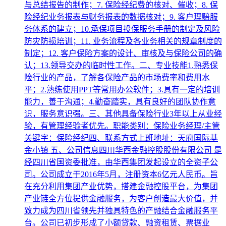
与总结报告的制作；7. 保险经纪费的核对、催收；8. 保
险经纪业务报表与财务报表的数据核对；9. 客户理赔服
务体系的建立；10.承保项目投保服务手册的制定及风险
防灾防损培训；11. 业务流程及各业务相关的规章制度的
制定；12. 客户保险方案的设计、审核及与保险公司的确
认；13.领导交办的临时性工作。二、专业技能1.熟悉保
险行业的产品，了解各保险产品的市场费率和费用水
平；2.熟练使用PPT等常用办公软件；3.具有一定的培训
能力，善于沟通；4.勤奋踏实，具有良好的团队协作意
识，服务意识强。三、其他具备保险行业3年以上从业经
验，有管理经验者优先。职能类别：保险业务经理/主管
关键字：保险经纪四、联系方式上班地址：天府国际基
金小镇 五、公司信息四川华西金融控股股份有限公司 是
经四川省国资委批准，由华西集团发起设立的全资子公
司。公司成立于2016年5月，注册资本6亿元人民币。旨
在充分利用集团产业优势，搭建金融控股平台，为集团
产业链全方位提供金融服务，为客户创造最大价值，并
致力成为四川省领先并独具特色的产融结合金融服务平
台。公司已初步形成了小额贷款、融资租赁、票据业