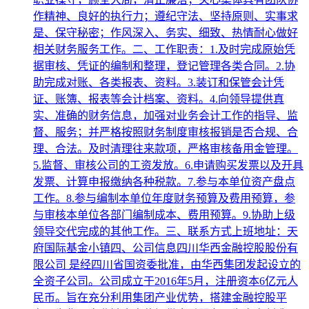
作精神、良好的执行力；遵纪守法、坚持原则、实事求
是、保守秘密；作风深入、务实、细致、热情耐心做好
相关财务服务工作。二、工作职责：1.及时完成原始凭
据审核、凭证的编制和整理，登记管理各类合同。2.协
助完成对账、各类报表、资料。3.装订和保管会计凭
证、账簿、报表等会计档案、资料。4.向领导提供真
实、准确的财务信息，加强对业务会计工作的指导、监
督、服务；并严格按照财务制度审核报销是否合规、合
理、合法。及时清理往来款项，严格审核备用金管理。
5.监督、审核公司的工资发放。6.申请购买发票以及开具
发票、计算申报缴纳各种税款。7.参与本单位资产盘点
工作。8.参与编制本单位年度财务预算及费用预算，参
与审核本单位各部门编制成本、费用预算。9.协助上级
领导交代完成的其他工作。三、联系方式上班地址：天
府国际基金小镇四、公司信息四川华西金融控股股份有
限公司 是经四川省国资委批准，由华西集团发起设立的
全资子公司。公司成立于2016年5月，注册资本6亿元人
民币。旨在充分利用集团产业优势，搭建金融控股平