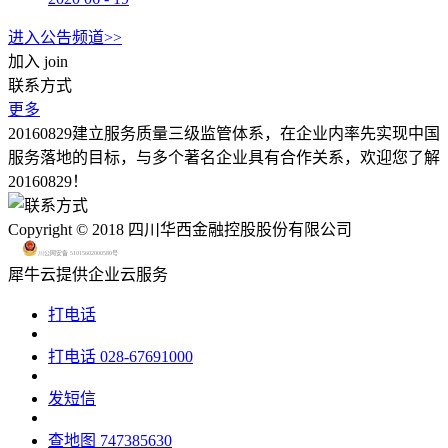
进入公告频道>>
加入
join
联系方式
更多
20160829建立服务质量三级监管体系，在企业内率先实现中国
服务落地的目标，与多个著名企业具有合作关系，欢迎您了解
20160829！
Copyright © 2018 四川华西金融控股股份有限公司
川公网安备 51015602000580号
犀牛云提供企业云服务
打电话
打电话
028-67691000
发短信
查地图
747385630