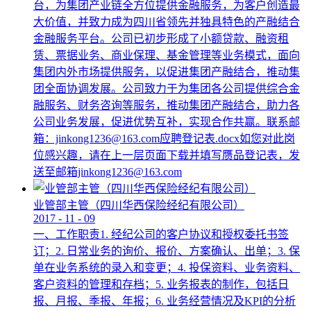
台，为集团产业链全方位提供金融服务，为客户创造最
大价值，并致力成为四川省领先并独具特色的产融结合
金融服务平台。公司已初步形成了小额贷款、融资租
赁、票据业务、商业保理、基金管理等业务模式，面向
集团内外市场提供服务，以促进集团产融结合，推动集
团全面协调发展。公司致力于为集团各公司提供综合金
融服务、财务咨询等服务，推动集团产融结合，助力各
公司业务发展，促进优势互补，实现合作共赢。联系邮
箱：jinkong1236@163.com应聘登记表.docx如您对此岗
位感兴趣，请在上一层页面下载并填写赝品登记表，发
送至邮箱jinkong1236@163.com
业管部主管（四川华西保险经纪有限公司）
2017
-
11
-
09
一、工作职责1. 经纪公司的客户协议和授权委托书签
订；2. 日常业务的询价、报价、方案确认、出单；3. 保
单在业务系统的录入和变更；4. 投保资料、业务资料、
客户资料的管理和存档；5. 业务报表的制作，包括日
报、月报、季报、年报；6. 业务经营情况及KPI的分析