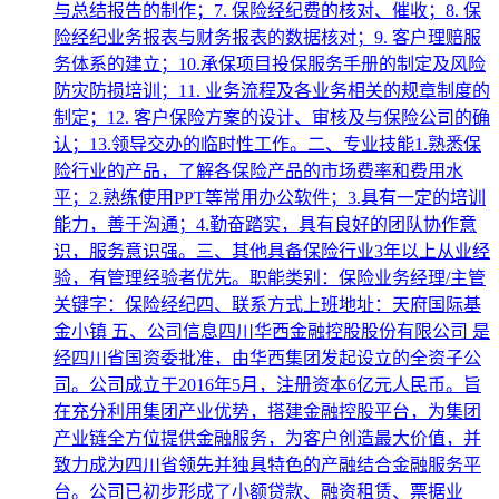
与总结报告的制作；7. 保险经纪费的核对、催收；8. 保
险经纪业务报表与财务报表的数据核对；9. 客户理赔服
务体系的建立；10.承保项目投保服务手册的制定及风险
防灾防损培训；11. 业务流程及各业务相关的规章制度的
制定；12. 客户保险方案的设计、审核及与保险公司的确
认；13.领导交办的临时性工作。二、专业技能1.熟悉保
险行业的产品，了解各保险产品的市场费率和费用水
平；2.熟练使用PPT等常用办公软件；3.具有一定的培训
能力，善于沟通；4.勤奋踏实，具有良好的团队协作意
识，服务意识强。三、其他具备保险行业3年以上从业经
验，有管理经验者优先。职能类别：保险业务经理/主管
关键字：保险经纪四、联系方式上班地址：天府国际基
金小镇 五、公司信息四川华西金融控股股份有限公司 是
经四川省国资委批准，由华西集团发起设立的全资子公
司。公司成立于2016年5月，注册资本6亿元人民币。旨
在充分利用集团产业优势，搭建金融控股平台，为集团
产业链全方位提供金融服务，为客户创造最大价值，并
致力成为四川省领先并独具特色的产融结合金融服务平
台。公司已初步形成了小额贷款、融资租赁、票据业