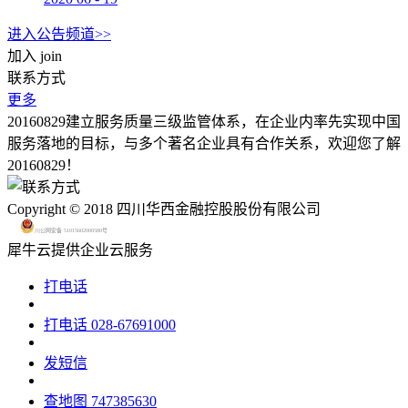
进入公告频道>>
加入
join
联系方式
更多
20160829建立服务质量三级监管体系，在企业内率先实现中国
服务落地的目标，与多个著名企业具有合作关系，欢迎您了解
20160829！
Copyright © 2018 四川华西金融控股股份有限公司
川公网安备 51015602000580号
犀牛云提供企业云服务
打电话
打电话
028-67691000
发短信
查地图
747385630