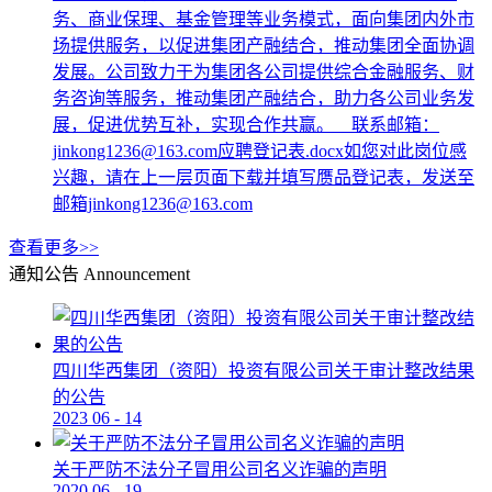
务、商业保理、基金管理等业务模式，面向集团内外市
场提供服务，以促进集团产融结合，推动集团全面协调
发展。公司致力于为集团各公司提供综合金融服务、财
务咨询等服务，推动集团产融结合，助力各公司业务发
展，促进优势互补，实现合作共赢。 联系邮箱：
jinkong1236@163.com应聘登记表.docx如您对此岗位感
兴趣，请在上一层页面下载并填写赝品登记表，发送至
邮箱jinkong1236@163.com
查看更多>>
通知公告
Announcement
四川华西集团（资阳）投资有限公司关于审计整改结果
的公告
2023
06
-
14
关于严防不法分子冒用公司名义诈骗的声明
2020
06
-
19