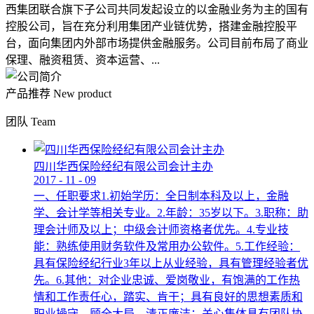
西集团联合旗下子公司共同发起设立的以金融业务为主的国有
控股公司，旨在充分利用集团产业链优势，搭建金融控股平
台，面向集团内外部市场提供金融服务。公司目前布局了商业
保理、融资租赁、资本运营、...
产品推荐
New product
团队
Team
四川华西保险经纪有限公司会计主办
2017
-
11
-
09
一、任职要求1.初始学历：全日制本科及以上，金融
学、会计学等相关专业。2.年龄：35岁以下。3.职称：助
理会计师及以上；中级会计师资格者优先。4.专业技
能：熟练使用财务软件及常用办公软件。5.工作经验：
具有保险经纪行业3年以上从业经验，具有管理经验者优
先。6.其他：对企业忠诚、爱岗敬业，有饱满的工作热
情和工作责任心，踏实、肯干；具有良好的思想素质和
职业操守，顾全大局，清正廉洁；关心集体具有团队协