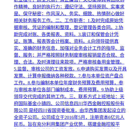
作精神、良好的执行力；遵纪守法、坚持原则、实事求
是、保守秘密；作风深入、务实、细致、热情耐心做好
相关财务服务工作。二、工作职责：1.及时完成原始凭
据审核、凭证的编制和整理，登记管理各类合同。2.协
助完成对账、各类报表、资料。3.装订和保管会计凭
证、账簿、报表等会计档案、资料。4.向领导提供真
实、准确的财务信息，加强对业务会计工作的指导、监
督、服务；并严格按照财务制度审核报销是否合规、合
理、合法。及时清理往来款项，严格审核备用金管理。
5.监督、审核公司的工资发放。6.申请购买发票以及开具
发票、计算申报缴纳各种税款。7.参与本单位资产盘点
工作。8.参与编制本单位年度财务预算及费用预算，参
与审核本单位各部门编制成本、费用预算。9.协助上级
领导交代完成的其他工作。三、联系方式上班地址：天
府国际基金小镇四、公司信息四川华西金融控股股份有
限公司 是经四川省国资委批准，由华西集团发起设立的
全资子公司。公司成立于2016年5月，注册资本6亿元人
民币。旨在充分利用集团产业优势，搭建金融控股平