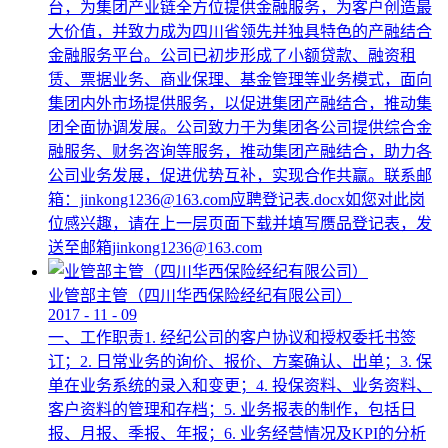
台，为集团产业链全方位提供金融服务，为客户创造最
大价值，并致力成为四川省领先并独具特色的产融结合
金融服务平台。公司已初步形成了小额贷款、融资租
赁、票据业务、商业保理、基金管理等业务模式，面向
集团内外市场提供服务，以促进集团产融结合，推动集
团全面协调发展。公司致力于为集团各公司提供综合金
融服务、财务咨询等服务，推动集团产融结合，助力各
公司业务发展，促进优势互补，实现合作共赢。联系邮
箱：jinkong1236@163.com应聘登记表.docx如您对此岗
位感兴趣，请在上一层页面下载并填写赝品登记表，发
送至邮箱jinkong1236@163.com
业管部主管（四川华西保险经纪有限公司）
2017
-
11
-
09
一、工作职责1. 经纪公司的客户协议和授权委托书签
订；2. 日常业务的询价、报价、方案确认、出单；3. 保
单在业务系统的录入和变更；4. 投保资料、业务资料、
客户资料的管理和存档；5. 业务报表的制作，包括日
报、月报、季报、年报；6. 业务经营情况及KPI的分析