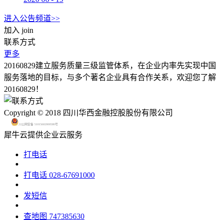
进入公告频道>>
加入
join
联系方式
更多
20160829建立服务质量三级监管体系，在企业内率先实现中国
服务落地的目标，与多个著名企业具有合作关系，欢迎您了解
20160829！
Copyright © 2018 四川华西金融控股股份有限公司
川公网安备 51015602000580号
犀牛云提供企业云服务
打电话
打电话
028-67691000
发短信
查地图
747385630