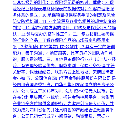
与总结报告的制作；7. 保险经纪费的核对、催收；8. 保
险经纪业务报表与财务报表的数据核对；9. 客户理赔服
务体系的建立；10.承保项目投保服务手册的制定及风险
防灾防损培训；11. 业务流程及各业务相关的规章制度的
制定；12. 客户保险方案的设计、审核及与保险公司的确
认；13.领导交办的临时性工作。二、专业技能1.熟悉保
险行业的产品，了解各保险产品的市场费率和费用水
平；2.熟练使用PPT等常用办公软件；3.具有一定的培训
能力，善于沟通；4.勤奋踏实，具有良好的团队协作意
识，服务意识强。三、其他具备保险行业3年以上从业经
验，有管理经验者优先。职能类别：保险业务经理/主管
关键字：保险经纪四、联系方式上班地址：天府国际基
金小镇 五、公司信息四川华西金融控股股份有限公司 是
经四川省国资委批准，由华西集团发起设立的全资子公
司。公司成立于2016年5月，注册资本6亿元人民币。旨
在充分利用集团产业优势，搭建金融控股平台，为集团
产业链全方位提供金融服务，为客户创造最大价值，并
致力成为四川省领先并独具特色的产融结合金融服务平
台。公司已初步形成了小额贷款、融资租赁、票据业