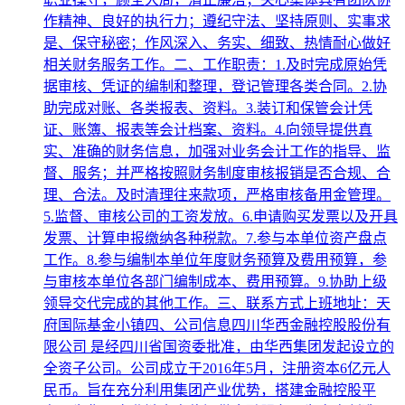
作精神、良好的执行力；遵纪守法、坚持原则、实事求
是、保守秘密；作风深入、务实、细致、热情耐心做好
相关财务服务工作。二、工作职责：1.及时完成原始凭
据审核、凭证的编制和整理，登记管理各类合同。2.协
助完成对账、各类报表、资料。3.装订和保管会计凭
证、账簿、报表等会计档案、资料。4.向领导提供真
实、准确的财务信息，加强对业务会计工作的指导、监
督、服务；并严格按照财务制度审核报销是否合规、合
理、合法。及时清理往来款项，严格审核备用金管理。
5.监督、审核公司的工资发放。6.申请购买发票以及开具
发票、计算申报缴纳各种税款。7.参与本单位资产盘点
工作。8.参与编制本单位年度财务预算及费用预算，参
与审核本单位各部门编制成本、费用预算。9.协助上级
领导交代完成的其他工作。三、联系方式上班地址：天
府国际基金小镇四、公司信息四川华西金融控股股份有
限公司 是经四川省国资委批准，由华西集团发起设立的
全资子公司。公司成立于2016年5月，注册资本6亿元人
民币。旨在充分利用集团产业优势，搭建金融控股平