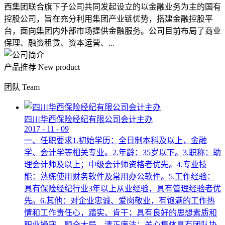
西集团联合旗下子公司共同发起设立的以金融业务为主的国有
控股公司，旨在充分利用集团产业链优势，搭建金融控股平
台，面向集团内外部市场提供金融服务。公司目前布局了商业
保理、融资租赁、资本运营、...
产品推荐
New product
团队
Team
四川华西保险经纪有限公司会计主办
2017
-
11
-
09
一、任职要求1.初始学历：全日制本科及以上，金融
学、会计学等相关专业。2.年龄：35岁以下。3.职称：助
理会计师及以上；中级会计师资格者优先。4.专业技
能：熟练使用财务软件及常用办公软件。5.工作经验：
具有保险经纪行业3年以上从业经验，具有管理经验者优
先。6.其他：对企业忠诚、爱岗敬业，有饱满的工作热
情和工作责任心，踏实、肯干；具有良好的思想素质和
职业操守，顾全大局，清正廉洁；关心集体具有团队协