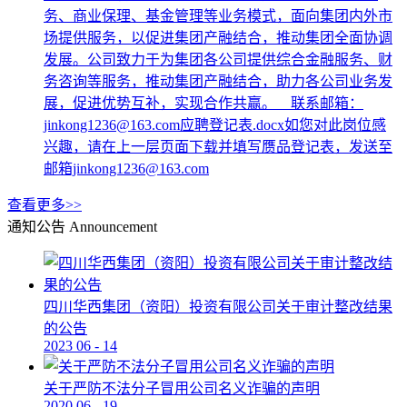
务、商业保理、基金管理等业务模式，面向集团内外市
场提供服务，以促进集团产融结合，推动集团全面协调
发展。公司致力于为集团各公司提供综合金融服务、财
务咨询等服务，推动集团产融结合，助力各公司业务发
展，促进优势互补，实现合作共赢。 联系邮箱：
jinkong1236@163.com应聘登记表.docx如您对此岗位感
兴趣，请在上一层页面下载并填写赝品登记表，发送至
邮箱jinkong1236@163.com
查看更多>>
通知公告
Announcement
四川华西集团（资阳）投资有限公司关于审计整改结果
的公告
2023
06
-
14
关于严防不法分子冒用公司名义诈骗的声明
2020
06
-
19