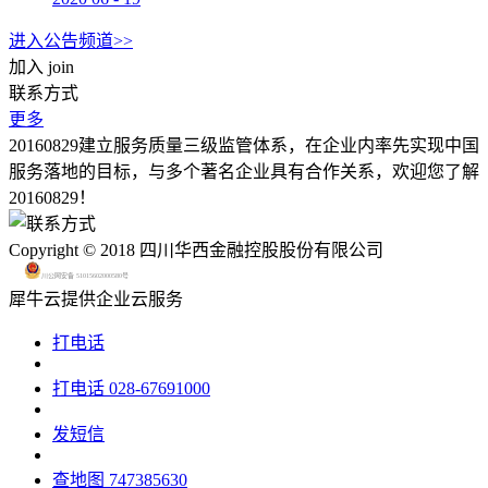
进入公告频道>>
加入
join
联系方式
更多
20160829建立服务质量三级监管体系，在企业内率先实现中国
服务落地的目标，与多个著名企业具有合作关系，欢迎您了解
20160829！
Copyright © 2018 四川华西金融控股股份有限公司
川公网安备 51015602000580号
犀牛云提供企业云服务
打电话
打电话
028-67691000
发短信
查地图
747385630