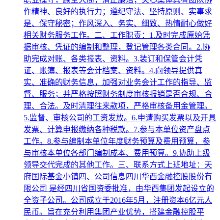
作精神、良好的执行力；遵纪守法、坚持原则、实事求
是、保守秘密；作风深入、务实、细致、热情耐心做好
相关财务服务工作。二、工作职责：1.及时完成原始凭
据审核、凭证的编制和整理，登记管理各类合同。2.协
助完成对账、各类报表、资料。3.装订和保管会计凭
证、账簿、报表等会计档案、资料。4.向领导提供真
实、准确的财务信息，加强对业务会计工作的指导、监
督、服务；并严格按照财务制度审核报销是否合规、合
理、合法。及时清理往来款项，严格审核备用金管理。
5.监督、审核公司的工资发放。6.申请购买发票以及开具
发票、计算申报缴纳各种税款。7.参与本单位资产盘点
工作。8.参与编制本单位年度财务预算及费用预算，参
与审核本单位各部门编制成本、费用预算。9.协助上级
领导交代完成的其他工作。三、联系方式上班地址：天
府国际基金小镇四、公司信息四川华西金融控股股份有
限公司 是经四川省国资委批准，由华西集团发起设立的
全资子公司。公司成立于2016年5月，注册资本6亿元人
民币。旨在充分利用集团产业优势，搭建金融控股平