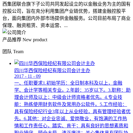
西集团联合旗下子公司共同发起设立的以金融业务为主的国有
控股公司，旨在充分利用集团产业链优势，搭建金融控股平
台，面向集团内外部市场提供金融服务。公司目前布局了商业
保理、融资租赁、资本运营、...
产品推荐
New product
团队
Team
四川华西保险经纪有限公司会计主办
2017
-
11
-
09
一、任职要求1.初始学历：全日制本科及以上，金融
学、会计学等相关专业。2.年龄：35岁以下。3.职称：助
理会计师及以上；中级会计师资格者优先。4.专业技
能：熟练使用财务软件及常用办公软件。5.工作经验：
具有保险经纪行业3年以上从业经验，具有管理经验者优
先。6.其他：对企业忠诚、爱岗敬业，有饱满的工作热
情和工作责任心，踏实、肯干；具有良好的思想素质和
职业操守，顾全大局，清正廉洁；关心集体具有团队协