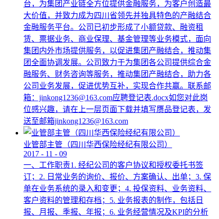
台，为集团产业链全方位提供金融服务，为客户创造最
大价值，并致力成为四川省领先并独具特色的产融结合
金融服务平台。公司已初步形成了小额贷款、融资租
赁、票据业务、商业保理、基金管理等业务模式，面向
集团内外市场提供服务，以促进集团产融结合，推动集
团全面协调发展。公司致力于为集团各公司提供综合金
融服务、财务咨询等服务，推动集团产融结合，助力各
公司业务发展，促进优势互补，实现合作共赢。联系邮
箱：jinkong1236@163.com应聘登记表.docx如您对此岗
位感兴趣，请在上一层页面下载并填写赝品登记表，发
送至邮箱jinkong1236@163.com
业管部主管（四川华西保险经纪有限公司）
2017
-
11
-
09
一、工作职责1. 经纪公司的客户协议和授权委托书签
订；2. 日常业务的询价、报价、方案确认、出单；3. 保
单在业务系统的录入和变更；4. 投保资料、业务资料、
客户资料的管理和存档；5. 业务报表的制作，包括日
报、月报、季报、年报；6. 业务经营情况及KPI的分析