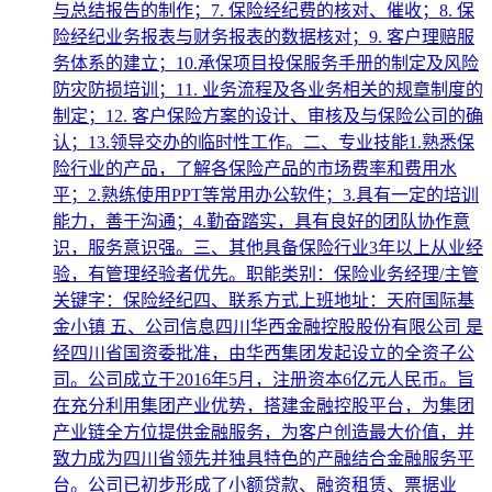
与总结报告的制作；7. 保险经纪费的核对、催收；8. 保
险经纪业务报表与财务报表的数据核对；9. 客户理赔服
务体系的建立；10.承保项目投保服务手册的制定及风险
防灾防损培训；11. 业务流程及各业务相关的规章制度的
制定；12. 客户保险方案的设计、审核及与保险公司的确
认；13.领导交办的临时性工作。二、专业技能1.熟悉保
险行业的产品，了解各保险产品的市场费率和费用水
平；2.熟练使用PPT等常用办公软件；3.具有一定的培训
能力，善于沟通；4.勤奋踏实，具有良好的团队协作意
识，服务意识强。三、其他具备保险行业3年以上从业经
验，有管理经验者优先。职能类别：保险业务经理/主管
关键字：保险经纪四、联系方式上班地址：天府国际基
金小镇 五、公司信息四川华西金融控股股份有限公司 是
经四川省国资委批准，由华西集团发起设立的全资子公
司。公司成立于2016年5月，注册资本6亿元人民币。旨
在充分利用集团产业优势，搭建金融控股平台，为集团
产业链全方位提供金融服务，为客户创造最大价值，并
致力成为四川省领先并独具特色的产融结合金融服务平
台。公司已初步形成了小额贷款、融资租赁、票据业