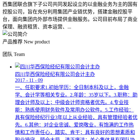
西集团联合旗下子公司共同发起设立的以金融业务为主的国有
控股公司，旨在充分利用集团产业链优势，搭建金融控股平
台，面向集团内外部市场提供金融服务。公司目前布局了商业
保理、融资租赁、资本运营、...
产品推荐
New product
团队
Team
四川华西保险经纪有限公司会计主办
2017
-
11
-
09
一、任职要求1.初始学历：全日制本科及以上，金融
学、会计学等相关专业。2.年龄：35岁以下。3.职称：助
理会计师及以上；中级会计师资格者优先。4.专业技
能：熟练使用财务软件及常用办公软件。5.工作经验：
具有保险经纪行业3年以上从业经验，具有管理经验者优
先。6.其他：对企业忠诚、爱岗敬业，有饱满的工作热
情和工作责任心，踏实、肯干；具有良好的思想素质和
职业操守，顾全大局，清正廉洁；关心集体具有团队协