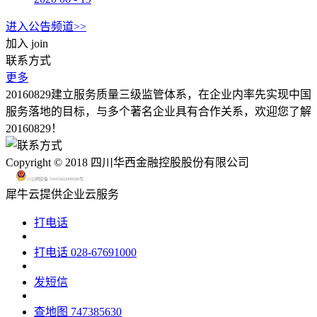
进入公告频道>>
加入
join
联系方式
更多
20160829建立服务质量三级监管体系，在企业内率先实现中国
服务落地的目标，与多个著名企业具有合作关系，欢迎您了解
20160829！
Copyright © 2018 四川华西金融控股股份有限公司
川公网安备 51015602000580号
犀牛云提供企业云服务
打电话
打电话
028-67691000
发短信
查地图
747385630