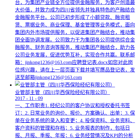
台，为集团产业链全方位提供金融服务，为客户创造最
大价值，并致力成为四川省领先并独具特色的产融结合
金融服务平台。公司已初步形成了小额贷款、融资租
赁、票据业务、商业保理、基金管理等业务模式，面向
集团内外市场提供服务，以促进集团产融结合，推动集
团全面协调发展。公司致力于为集团各公司提供综合金
融服务、财务咨询等服务，推动集团产融结合，助力各
公司业务发展，促进优势互补，实现合作共赢。联系邮
箱：jinkong1236@163.com应聘登记表.docx如您对此岗
位感兴趣，请在上一层页面下载并填写赝品登记表，发
送至邮箱jinkong1236@163.com
业管部主管（四川华西保险经纪有限公司）
2017
-
11
-
09
一、工作职责1. 经纪公司的客户协议和授权委托书签
订；2. 日常业务的询价、报价、方案确认、出单；3. 保
单在业务系统的录入和变更；4. 投保资料、业务资料、
客户资料的管理和存档；5. 业务报表的制作，包括日
报、月报、季报、年报；6. 业务经营情况及KPI的分析