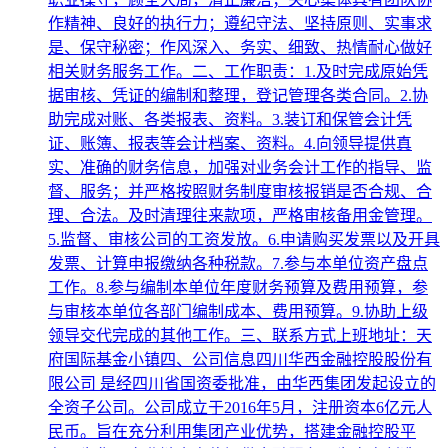
作精神、良好的执行力；遵纪守法、坚持原则、实事求
是、保守秘密；作风深入、务实、细致、热情耐心做好
相关财务服务工作。二、工作职责：1.及时完成原始凭
据审核、凭证的编制和整理，登记管理各类合同。2.协
助完成对账、各类报表、资料。3.装订和保管会计凭
证、账簿、报表等会计档案、资料。4.向领导提供真
实、准确的财务信息，加强对业务会计工作的指导、监
督、服务；并严格按照财务制度审核报销是否合规、合
理、合法。及时清理往来款项，严格审核备用金管理。
5.监督、审核公司的工资发放。6.申请购买发票以及开具
发票、计算申报缴纳各种税款。7.参与本单位资产盘点
工作。8.参与编制本单位年度财务预算及费用预算，参
与审核本单位各部门编制成本、费用预算。9.协助上级
领导交代完成的其他工作。三、联系方式上班地址：天
府国际基金小镇四、公司信息四川华西金融控股股份有
限公司 是经四川省国资委批准，由华西集团发起设立的
全资子公司。公司成立于2016年5月，注册资本6亿元人
民币。旨在充分利用集团产业优势，搭建金融控股平