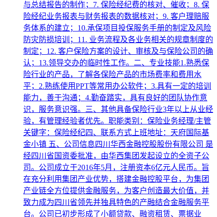
与总结报告的制作；7. 保险经纪费的核对、催收；8. 保
险经纪业务报表与财务报表的数据核对；9. 客户理赔服
务体系的建立；10.承保项目投保服务手册的制定及风险
防灾防损培训；11. 业务流程及各业务相关的规章制度的
制定；12. 客户保险方案的设计、审核及与保险公司的确
认；13.领导交办的临时性工作。二、专业技能1.熟悉保
险行业的产品，了解各保险产品的市场费率和费用水
平；2.熟练使用PPT等常用办公软件；3.具有一定的培训
能力，善于沟通；4.勤奋踏实，具有良好的团队协作意
识，服务意识强。三、其他具备保险行业3年以上从业经
验，有管理经验者优先。职能类别：保险业务经理/主管
关键字：保险经纪四、联系方式上班地址：天府国际基
金小镇 五、公司信息四川华西金融控股股份有限公司 是
经四川省国资委批准，由华西集团发起设立的全资子公
司。公司成立于2016年5月，注册资本6亿元人民币。旨
在充分利用集团产业优势，搭建金融控股平台，为集团
产业链全方位提供金融服务，为客户创造最大价值，并
致力成为四川省领先并独具特色的产融结合金融服务平
台。公司已初步形成了小额贷款、融资租赁、票据业