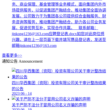
务、商业保理、基金管理等业务模式，面向集团内外市
场提供服务，以促进集团产融结合，推动集团全面协调
发展。公司致力于为集团各公司提供综合金融服务、财
务咨询等服务，推动集团产融结合，助力各公司业务发
展，促进优势互补，实现合作共赢。 联系邮箱：
jinkong1236@163.com应聘登记表.docx如您对此岗位感
兴趣，请在上一层页面下载并填写赝品登记表，发送至
邮箱jinkong1236@163.com
查看更多>>
通知公告
Announcement
四川华西集团（资阳）投资有限公司关于审计整改结果
的公告
2023
06
-
14
关于严防不法分子冒用公司名义诈骗的声明
2020
06
-
19