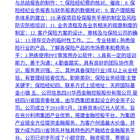
与总结报告的制作；7. 保险经纪费的核对、催收；8. 保
险经纪业务报表与财务报表的数据核对；9. 客户理赔服
务体系的建立；10.承保项目投保服务手册的制定及风险
防灾防损培训；11. 业务流程及各业务相关的规章制度的
制定；12. 客户保险方案的设计、审核及与保险公司的确
认；13.领导交办的临时性工作。二、专业技能1.熟悉保
险行业的产品，了解各保险产品的市场费率和费用水
平；2.熟练使用PPT等常用办公软件；3.具有一定的培训
能力，善于沟通；4.勤奋踏实，具有良好的团队协作意
识，服务意识强。三、其他具备保险行业3年以上从业经
验，有管理经验者优先。职能类别：保险业务经理/主管
关键字：保险经纪四、联系方式上班地址：天府国际基
金小镇 五、公司信息四川华西金融控股股份有限公司 是
经四川省国资委批准，由华西集团发起设立的全资子公
司。公司成立于2016年5月，注册资本6亿元人民币。旨
在充分利用集团产业优势，搭建金融控股平台，为集团
产业链全方位提供金融服务，为客户创造最大价值，并
致力成为四川省领先并独具特色的产融结合金融服务平
台。公司已初步形成了小额贷款、融资租赁、票据业