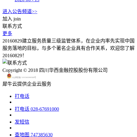
进入公告频道>>
加入
join
联系方式
更多
20160829建立服务质量三级监管体系，在企业内率先实现中国
服务落地的目标，与多个著名企业具有合作关系，欢迎您了解
20160829！
Copyright © 2018 四川华西金融控股股份有限公司
川公网安备 51015602000580号
犀牛云提供企业云服务
打电话
打电话
028-67691000
发短信
查地图
747385630