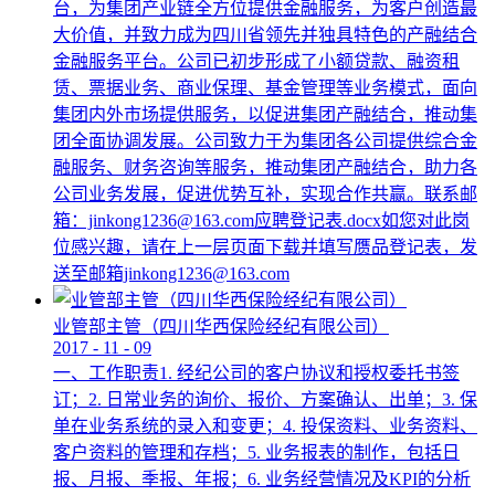
台，为集团产业链全方位提供金融服务，为客户创造最
大价值，并致力成为四川省领先并独具特色的产融结合
金融服务平台。公司已初步形成了小额贷款、融资租
赁、票据业务、商业保理、基金管理等业务模式，面向
集团内外市场提供服务，以促进集团产融结合，推动集
团全面协调发展。公司致力于为集团各公司提供综合金
融服务、财务咨询等服务，推动集团产融结合，助力各
公司业务发展，促进优势互补，实现合作共赢。联系邮
箱：jinkong1236@163.com应聘登记表.docx如您对此岗
位感兴趣，请在上一层页面下载并填写赝品登记表，发
送至邮箱jinkong1236@163.com
业管部主管（四川华西保险经纪有限公司）
2017
-
11
-
09
一、工作职责1. 经纪公司的客户协议和授权委托书签
订；2. 日常业务的询价、报价、方案确认、出单；3. 保
单在业务系统的录入和变更；4. 投保资料、业务资料、
客户资料的管理和存档；5. 业务报表的制作，包括日
报、月报、季报、年报；6. 业务经营情况及KPI的分析