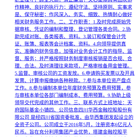
作精神、良好的执行力；遵纪守法、坚持原则、实事求
是、保守秘密；作风深入、务实、细致、热情耐心做好
相关财务服务工作。二、工作职责：1.及时完成原始凭
据审核、凭证的编制和整理，登记管理各类合同。2.协
助完成对账、各类报表、资料。3.装订和保管会计凭
证、账簿、报表等会计档案、资料。4.向领导提供真
实、准确的财务信息，加强对业务会计工作的指导、监
督、服务；并严格按照财务制度审核报销是否合规、合
理、合法。及时清理往来款项，严格审核备用金管理。
5.监督、审核公司的工资发放。6.申请购买发票以及开具
发票、计算申报缴纳各种税款。7.参与本单位资产盘点
工作。8.参与编制本单位年度财务预算及费用预算，参
与审核本单位各部门编制成本、费用预算。9.协助上级
领导交代完成的其他工作。三、联系方式上班地址：天
府国际基金小镇四、公司信息四川华西金融控股股份有
限公司 是经四川省国资委批准，由华西集团发起设立的
全资子公司。公司成立于2016年5月，注册资本6亿元人
民币。旨在充分利用集团产业优势，搭建金融控股平