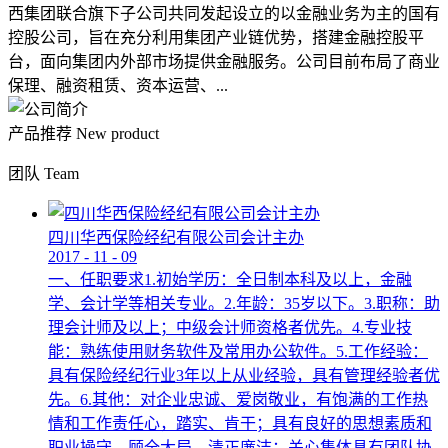
西集团联合旗下子公司共同发起设立的以金融业务为主的国有
控股公司，旨在充分利用集团产业链优势，搭建金融控股平
台，面向集团内外部市场提供金融服务。公司目前布局了商业
保理、融资租赁、资本运营、...
产品推荐
New product
团队
Team
四川华西保险经纪有限公司会计主办
2017
-
11
-
09
一、任职要求1.初始学历：全日制本科及以上，金融
学、会计学等相关专业。2.年龄：35岁以下。3.职称：助
理会计师及以上；中级会计师资格者优先。4.专业技
能：熟练使用财务软件及常用办公软件。5.工作经验：
具有保险经纪行业3年以上从业经验，具有管理经验者优
先。6.其他：对企业忠诚、爱岗敬业，有饱满的工作热
情和工作责任心，踏实、肯干；具有良好的思想素质和
职业操守，顾全大局，清正廉洁；关心集体具有团队协