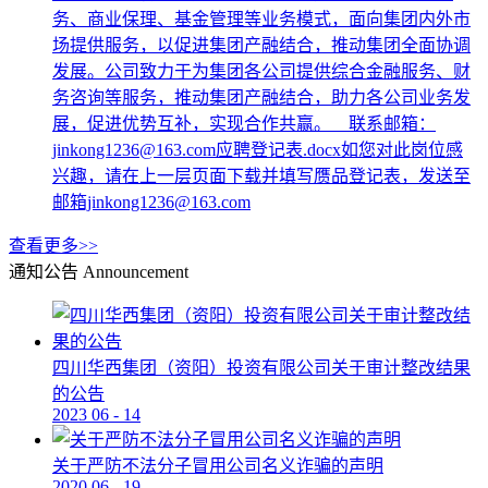
务、商业保理、基金管理等业务模式，面向集团内外市
场提供服务，以促进集团产融结合，推动集团全面协调
发展。公司致力于为集团各公司提供综合金融服务、财
务咨询等服务，推动集团产融结合，助力各公司业务发
展，促进优势互补，实现合作共赢。 联系邮箱：
jinkong1236@163.com应聘登记表.docx如您对此岗位感
兴趣，请在上一层页面下载并填写赝品登记表，发送至
邮箱jinkong1236@163.com
查看更多>>
通知公告
Announcement
四川华西集团（资阳）投资有限公司关于审计整改结果
的公告
2023
06
-
14
关于严防不法分子冒用公司名义诈骗的声明
2020
06
-
19