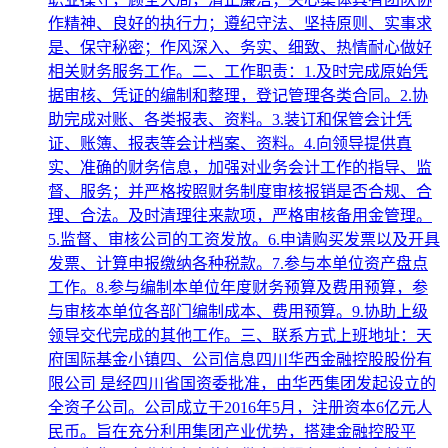
作精神、良好的执行力；遵纪守法、坚持原则、实事求
是、保守秘密；作风深入、务实、细致、热情耐心做好
相关财务服务工作。二、工作职责：1.及时完成原始凭
据审核、凭证的编制和整理，登记管理各类合同。2.协
助完成对账、各类报表、资料。3.装订和保管会计凭
证、账簿、报表等会计档案、资料。4.向领导提供真
实、准确的财务信息，加强对业务会计工作的指导、监
督、服务；并严格按照财务制度审核报销是否合规、合
理、合法。及时清理往来款项，严格审核备用金管理。
5.监督、审核公司的工资发放。6.申请购买发票以及开具
发票、计算申报缴纳各种税款。7.参与本单位资产盘点
工作。8.参与编制本单位年度财务预算及费用预算，参
与审核本单位各部门编制成本、费用预算。9.协助上级
领导交代完成的其他工作。三、联系方式上班地址：天
府国际基金小镇四、公司信息四川华西金融控股股份有
限公司 是经四川省国资委批准，由华西集团发起设立的
全资子公司。公司成立于2016年5月，注册资本6亿元人
民币。旨在充分利用集团产业优势，搭建金融控股平