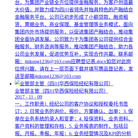
台，为集团产业链全方位提供金融服务，为客户创造最
大价值，并致力成为四川省领先并独具特色的产融结合
金融服务平台。公司已初步形成了小额贷款、融资租
赁、票据业务、商业保理、基金管理等业务模式，面向
集团内外市场提供服务，以促进集团产融结合，推动集
团全面协调发展。公司致力于为集团各公司提供综合金
融服务、财务咨询等服务，推动集团产融结合，助力各
公司业务发展，促进优势互补，实现合作共赢。联系邮
箱：jinkong1236@163.com应聘登记表.docx如您对此岗
位感兴趣，请在上一层页面下载并填写赝品登记表，发
送至邮箱jinkong1236@163.com
业管部主管（四川华西保险经纪有限公司）
2017
-
11
-
09
一、工作职责1. 经纪公司的客户协议和授权委托书签
订；2. 日常业务的询价、报价、方案确认、出单；3. 保
单在业务系统的录入和变更；4. 投保资料、业务资料、
客户资料的管理和存档；5. 业务报表的制作，包括日
报、月报、季报、年报；6. 业务经营情况及KPI的分析