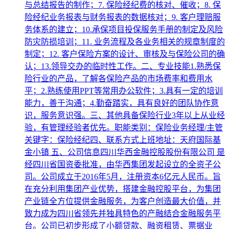
与总结报告的制作；7. 保险经纪费的核对、催收；8. 保
险经纪业务报表与财务报表的数据核对；9. 客户理赔服
务体系的建立；10.承保项目投保服务手册的制定及风险
防灾防损培训；11. 业务流程及各业务相关的规章制度的
制定；12. 客户保险方案的设计、审核及与保险公司的确
认；13.领导交办的临时性工作。二、专业技能1.熟悉保
险行业的产品，了解各保险产品的市场费率和费用水
平；2.熟练使用PPT等常用办公软件；3.具有一定的培训
能力，善于沟通；4.勤奋踏实，具有良好的团队协作意
识，服务意识强。三、其他具备保险行业3年以上从业经
验，有管理经验者优先。职能类别：保险业务经理/主管
关键字：保险经纪四、联系方式上班地址：天府国际基
金小镇 五、公司信息四川华西金融控股股份有限公司 是
经四川省国资委批准，由华西集团发起设立的全资子公
司。公司成立于2016年5月，注册资本6亿元人民币。旨
在充分利用集团产业优势，搭建金融控股平台，为集团
产业链全方位提供金融服务，为客户创造最大价值，并
致力成为四川省领先并独具特色的产融结合金融服务平
台。公司已初步形成了小额贷款、融资租赁、票据业