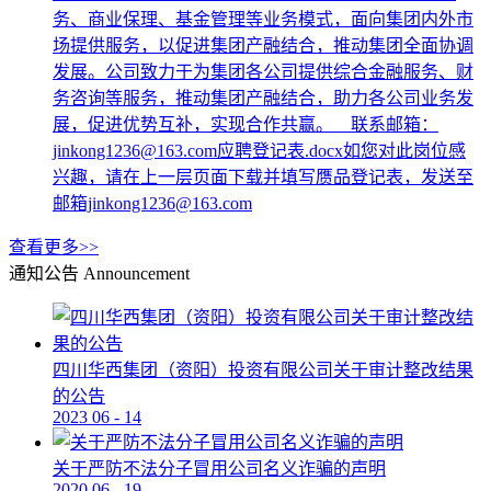
务、商业保理、基金管理等业务模式，面向集团内外市
场提供服务，以促进集团产融结合，推动集团全面协调
发展。公司致力于为集团各公司提供综合金融服务、财
务咨询等服务，推动集团产融结合，助力各公司业务发
展，促进优势互补，实现合作共赢。 联系邮箱：
jinkong1236@163.com应聘登记表.docx如您对此岗位感
兴趣，请在上一层页面下载并填写赝品登记表，发送至
邮箱jinkong1236@163.com
查看更多>>
通知公告
Announcement
四川华西集团（资阳）投资有限公司关于审计整改结果
的公告
2023
06
-
14
关于严防不法分子冒用公司名义诈骗的声明
2020
06
-
19