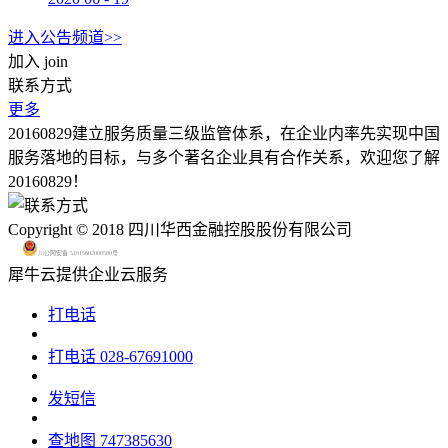
进入公告频道>>
加入
join
联系方式
更多
20160829建立服务质量三级监管体系，在企业内率先实现中国
服务落地的目标，与多个著名企业具有合作关系，欢迎您了解
20160829！
Copyright © 2018 四川华西金融控股股份有限公司
川公网安备 51015602000580号
犀牛云提供企业云服务
打电话
打电话
028-67691000
发短信
查地图
747385630