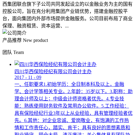
西集团联合旗下子公司共同发起设立的以金融业务为主的国有
控股公司，旨在充分利用集团产业链优势，搭建金融控股平
台，面向集团内外部市场提供金融服务。公司目前布局了商业
保理、融资租赁、资本运营、...
产品推荐
New product
团队
Team
四川华西保险经纪有限公司会计主办
2017
-
11
-
09
一、任职要求1.初始学历：全日制本科及以上，金融
学、会计学等相关专业。2.年龄：35岁以下。3.职称：助
理会计师及以上；中级会计师资格者优先。4.专业技
能：熟练使用财务软件及常用办公软件。5.工作经验：
具有保险经纪行业3年以上从业经验，具有管理经验者优
先。6.其他：对企业忠诚、爱岗敬业，有饱满的工作热
情和工作责任心，踏实、肯干；具有良好的思想素质和
职业操守，顾全大局，清正廉洁；关心集体具有团队协