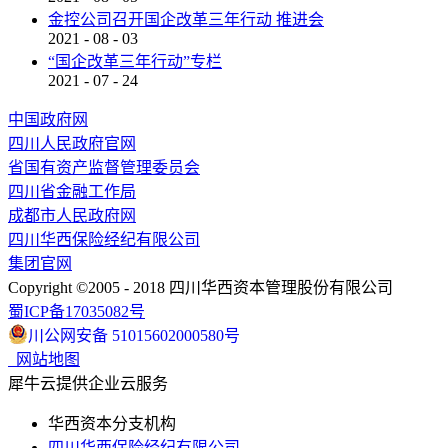
金控公司召开国企改革三年行动 推进会
2021
-
08
-
03
“国企改革三年行动”专栏
2021
-
07
-
24
中国政府网
四川人民政府官网
省国有资产监督管理委员会
四川省金融工作局
成都市人民政府网
四川华西保险经纪有限公司
集团官网
Copyright ©2005 - 2018 四川华西资本管理股份有限公司
蜀ICP备17035082号
川公网安备 51015602000580号
网站地图
犀牛云提供企业云服务
华西资本分支机构
四川华西保险经纪有限公司