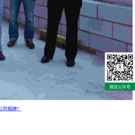
微信公众号
公司揭牌！