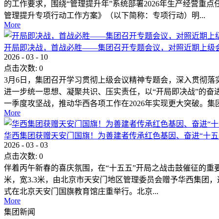
的工作要求，围绕“管理提升年”系统部署2026年生产经营重
管理提升专项行动工作方案》（以下简称：专项行动）明...
More
开局即决战，首战必胜——集团召开专题会议，对照近期上级
2026
-
03
-
10
点击次数:
0
3月6日，集团召开学习贯彻上级会议精神专题会，深入贯彻落
进一步统一思想、凝聚共识、压实责任，以“开局即决战”的奋
一季度攻坚战，推动华西各项工作在2026年实现更大突破。集团.
More
华西集团获赠天安门国旗！为善建者传承红色基因、奋进“十五
2026
-
03
-
03
点击次数:
0
伴着丙午新春的喜庆氛围，在“十五五”开局之战击鼓催征的重要时刻
米，宽3.3米，由北京市天安门地区管理委员会赠予华西集团
式在北京天安门国旗教育馆庄重举行。北京...
More
集团新闻