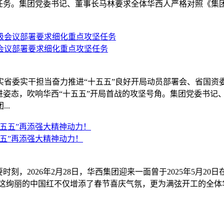
点任务。集团党委书记、董事长马林要求全体华西人严格对照《集团2
会议部署要求细化重点攻坚任务
实省委实干担当奋力推进“十五五”良好开局动员部署会、省国
进姿态，吹响华西“十五五”开局首战的攻坚号角。集团党委书记
..
五”再添强大精神动力！
，2026年2月28日，华西集团迎来一面曾于2025年5月20日在
，这绚丽的中国红不仅增添了春节喜庆气氛，更为满弦开工的全体