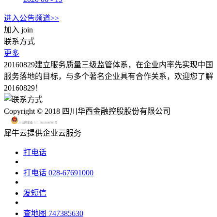
进入公告频道>>
加入
join
联系方式
更多
20160829建立服务质量三级监管体系，在企业内率先实现中国
服务落地的目标，与多个著名企业具有合作关系，欢迎您了解
20160829！
Copyright © 2018 四川华西金融控股股份有限公司
川公网安备 51015602000580号
犀牛云提供企业云服务
打电话
打电话
028-67691000
发短信
查地图
747385630