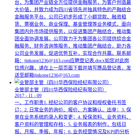
台，为集团产业链全方位提供金融服务，为客户创造最
大价值，并致力成为四川省领先并独具特色的产融结合
金融服务平台。公司已初步形成了小额贷款、融资租
赁、票据业务、商业保理、基金管理等业务模式，面向
集团内外市场提供服务，以促进集团产融结合，推动集
团全面协调发展。公司致力于为集团各公司提供综合金
融服务、财务咨询等服务，推动集团产融结合，助力各
公司业务发展，促进优势互补，实现合作共赢。联系邮
箱：jinkong1236@163.com应聘登记表.docx如您对此岗
位感兴趣，请在上一层页面下载并填写赝品登记表，发
送至邮箱jinkong1236@163.com
业管部主管（四川华西保险经纪有限公司）
2017
-
11
-
09
一、工作职责1. 经纪公司的客户协议和授权委托书签
订；2. 日常业务的询价、报价、方案确认、出单；3. 保
单在业务系统的录入和变更；4. 投保资料、业务资料、
客户资料的管理和存档；5. 业务报表的制作，包括日
报、月报、季报、年报；6. 业务经营情况及KPI的分析