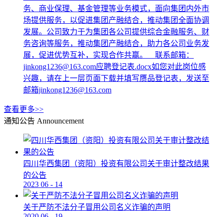
务、商业保理、基金管理等业务模式，面向集团内外市
场提供服务，以促进集团产融结合，推动集团全面协调
发展。公司致力于为集团各公司提供综合金融服务、财
务咨询等服务，推动集团产融结合，助力各公司业务发
展，促进优势互补，实现合作共赢。 联系邮箱：
jinkong1236@163.com应聘登记表.docx如您对此岗位感
兴趣，请在上一层页面下载并填写赝品登记表，发送至
邮箱jinkong1236@163.com
查看更多>>
通知公告
Announcement
四川华西集团（资阳）投资有限公司关于审计整改结果
的公告
2023
06
-
14
关于严防不法分子冒用公司名义诈骗的声明
2020
06
-
19