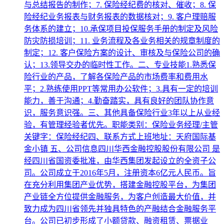
与总结报告的制作；7. 保险经纪费的核对、催收；8. 保
险经纪业务报表与财务报表的数据核对；9. 客户理赔服
务体系的建立；10.承保项目投保服务手册的制定及风险
防灾防损培训；11. 业务流程及各业务相关的规章制度的
制定；12. 客户保险方案的设计、审核及与保险公司的确
认；13.领导交办的临时性工作。二、专业技能1.熟悉保
险行业的产品，了解各保险产品的市场费率和费用水
平；2.熟练使用PPT等常用办公软件；3.具有一定的培训
能力，善于沟通；4.勤奋踏实，具有良好的团队协作意
识，服务意识强。三、其他具备保险行业3年以上从业经
验，有管理经验者优先。职能类别：保险业务经理/主管
关键字：保险经纪四、联系方式上班地址：天府国际基
金小镇 五、公司信息四川华西金融控股股份有限公司 是
经四川省国资委批准，由华西集团发起设立的全资子公
司。公司成立于2016年5月，注册资本6亿元人民币。旨
在充分利用集团产业优势，搭建金融控股平台，为集团
产业链全方位提供金融服务，为客户创造最大价值，并
致力成为四川省领先并独具特色的产融结合金融服务平
台。公司已初步形成了小额贷款、融资租赁、票据业