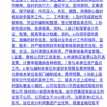
作精神、良好的执行力；遵纪守法、坚持原则、实事求
是、保守秘密；作风深入、务实、细致、热情耐心做好
相关财务服务工作。二、工作职责：1.及时完成原始凭
据审核、凭证的编制和整理，登记管理各类合同。2.协
助完成对账、各类报表、资料。3.装订和保管会计凭
证、账簿、报表等会计档案、资料。4.向领导提供真
实、准确的财务信息，加强对业务会计工作的指导、监
督、服务；并严格按照财务制度审核报销是否合规、合
理、合法。及时清理往来款项，严格审核备用金管理。
5.监督、审核公司的工资发放。6.申请购买发票以及开具
发票、计算申报缴纳各种税款。7.参与本单位资产盘点
工作。8.参与编制本单位年度财务预算及费用预算，参
与审核本单位各部门编制成本、费用预算。9.协助上级
领导交代完成的其他工作。三、联系方式上班地址：天
府国际基金小镇四、公司信息四川华西金融控股股份有
限公司 是经四川省国资委批准，由华西集团发起设立的
全资子公司。公司成立于2016年5月，注册资本6亿元人
民币。旨在充分利用集团产业优势，搭建金融控股平