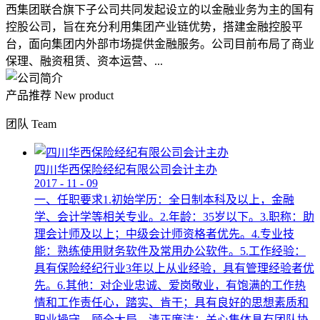
西集团联合旗下子公司共同发起设立的以金融业务为主的国有
控股公司，旨在充分利用集团产业链优势，搭建金融控股平
台，面向集团内外部市场提供金融服务。公司目前布局了商业
保理、融资租赁、资本运营、...
产品推荐
New product
团队
Team
四川华西保险经纪有限公司会计主办
2017
-
11
-
09
一、任职要求1.初始学历：全日制本科及以上，金融
学、会计学等相关专业。2.年龄：35岁以下。3.职称：助
理会计师及以上；中级会计师资格者优先。4.专业技
能：熟练使用财务软件及常用办公软件。5.工作经验：
具有保险经纪行业3年以上从业经验，具有管理经验者优
先。6.其他：对企业忠诚、爱岗敬业，有饱满的工作热
情和工作责任心，踏实、肯干；具有良好的思想素质和
职业操守，顾全大局，清正廉洁；关心集体具有团队协