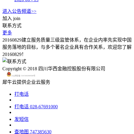
进入公告频道>>
加入
join
联系方式
更多
20160829建立服务质量三级监管体系，在企业内率先实现中国
服务落地的目标，与多个著名企业具有合作关系，欢迎您了解
20160829！
Copyright © 2018 四川华西金融控股股份有限公司
川公网安备 51015602000580号
犀牛云提供企业云服务
打电话
打电话
028-67691000
发短信
查地图
747385630