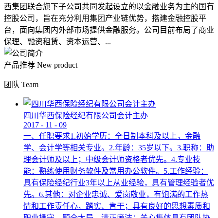
西集团联合旗下子公司共同发起设立的以金融业务为主的国有
控股公司，旨在充分利用集团产业链优势，搭建金融控股平
台，面向集团内外部市场提供金融服务。公司目前布局了商业
保理、融资租赁、资本运营、...
产品推荐
New product
团队
Team
四川华西保险经纪有限公司会计主办
2017
-
11
-
09
一、任职要求1.初始学历：全日制本科及以上，金融
学、会计学等相关专业。2.年龄：35岁以下。3.职称：助
理会计师及以上；中级会计师资格者优先。4.专业技
能：熟练使用财务软件及常用办公软件。5.工作经验：
具有保险经纪行业3年以上从业经验，具有管理经验者优
先。6.其他：对企业忠诚、爱岗敬业，有饱满的工作热
情和工作责任心，踏实、肯干；具有良好的思想素质和
职业操守，顾全大局，清正廉洁；关心集体具有团队协