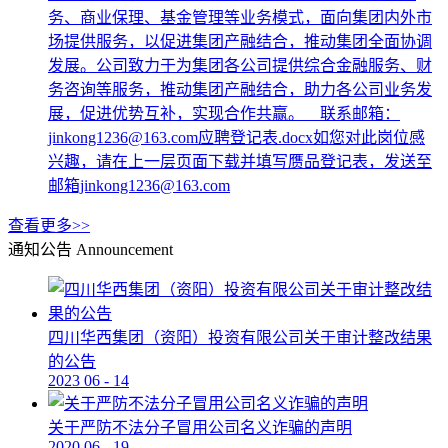
务、商业保理、基金管理等业务模式，面向集团内外市
场提供服务，以促进集团产融结合，推动集团全面协调
发展。公司致力于为集团各公司提供综合金融服务、财
务咨询等服务，推动集团产融结合，助力各公司业务发
展，促进优势互补，实现合作共赢。 联系邮箱：
jinkong1236@163.com应聘登记表.docx如您对此岗位感
兴趣，请在上一层页面下载并填写赝品登记表，发送至
邮箱jinkong1236@163.com
查看更多>>
通知公告
Announcement
四川华西集团（资阳）投资有限公司关于审计整改结果
的公告
2023
06
-
14
关于严防不法分子冒用公司名义诈骗的声明
2020
06
-
19