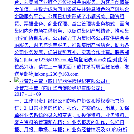
台，为集团产业链全方位提供金融服务，为客户创造最
大价值，并致力成为四川省领先并独具特色的产融结合
金融服务平台。公司已初步形成了小额贷款、融资租
赁、票据业务、商业保理、基金管理等业务模式，面向
集团内外市场提供服务，以促进集团产融结合，推动集
团全面协调发展。公司致力于为集团各公司提供综合金
融服务、财务咨询等服务，推动集团产融结合，助力各
公司业务发展，促进优势互补，实现合作共赢。联系邮
箱：jinkong1236@163.com应聘登记表.docx如您对此岗
位感兴趣，请在上一层页面下载并填写赝品登记表，发
送至邮箱jinkong1236@163.com
业管部主管（四川华西保险经纪有限公司）
2017
-
11
-
09
一、工作职责1. 经纪公司的客户协议和授权委托书签
订；2. 日常业务的询价、报价、方案确认、出单；3. 保
单在业务系统的录入和变更；4. 投保资料、业务资料、
客户资料的管理和存档；5. 业务报表的制作，包括日
报、月报、季报、年报；6. 业务经营情况及KPI的分析