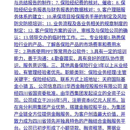
与总结报告的制作；7. 保险经纪费的核对、催收；8. 保
险经纪业务报表与财务报表的数据核对；9. 客户理赔服
务体系的建立；10.承保项目投保服务手册的制定及风险
防灾防损培训；11. 业务流程及各业务相关的规章制度的
制定；12. 客户保险方案的设计、审核及与保险公司的确
认；13.领导交办的临时性工作。二、专业技能1.熟悉保
险行业的产品，了解各保险产品的市场费率和费用水
平；2.熟练使用PPT等常用办公软件；3.具有一定的培训
能力，善于沟通；4.勤奋踏实，具有良好的团队协作意
识，服务意识强。三、其他具备保险行业3年以上从业经
验，有管理经验者优先。职能类别：保险业务经理/主管
关键字：保险经纪四、联系方式上班地址：天府国际基
金小镇 五、公司信息四川华西金融控股股份有限公司 是
经四川省国资委批准，由华西集团发起设立的全资子公
司。公司成立于2016年5月，注册资本6亿元人民币。旨
在充分利用集团产业优势，搭建金融控股平台，为集团
产业链全方位提供金融服务，为客户创造最大价值，并
致力成为四川省领先并独具特色的产融结合金融服务平
台。公司已初步形成了小额贷款、融资租赁、票据业