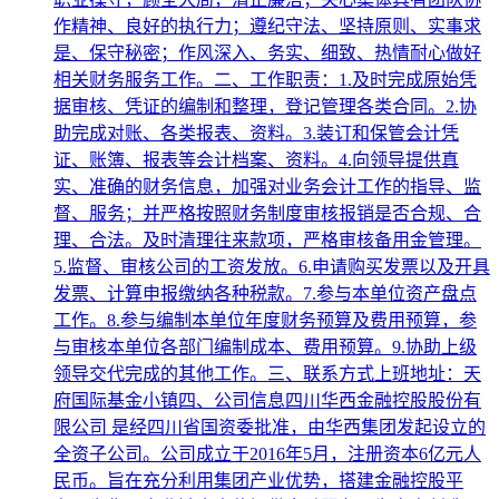
作精神、良好的执行力；遵纪守法、坚持原则、实事求
是、保守秘密；作风深入、务实、细致、热情耐心做好
相关财务服务工作。二、工作职责：1.及时完成原始凭
据审核、凭证的编制和整理，登记管理各类合同。2.协
助完成对账、各类报表、资料。3.装订和保管会计凭
证、账簿、报表等会计档案、资料。4.向领导提供真
实、准确的财务信息，加强对业务会计工作的指导、监
督、服务；并严格按照财务制度审核报销是否合规、合
理、合法。及时清理往来款项，严格审核备用金管理。
5.监督、审核公司的工资发放。6.申请购买发票以及开具
发票、计算申报缴纳各种税款。7.参与本单位资产盘点
工作。8.参与编制本单位年度财务预算及费用预算，参
与审核本单位各部门编制成本、费用预算。9.协助上级
领导交代完成的其他工作。三、联系方式上班地址：天
府国际基金小镇四、公司信息四川华西金融控股股份有
限公司 是经四川省国资委批准，由华西集团发起设立的
全资子公司。公司成立于2016年5月，注册资本6亿元人
民币。旨在充分利用集团产业优势，搭建金融控股平