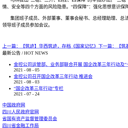
情、安全等四个方面的风险隐患。“四保障”：强化思想意识保
集团班子成员、外部董事、董事会秘书、总经理助理、总法
领导班子成员参加会议。
上一篇：
【筑迹】华西筑迹，存档《国家记忆》
下一篇：
【筑
最新公告
/
HOT NEWS
金控公司运管部、业务部联合开展 国企改革三年行动及“
2021
-
08
-
05
金控公司召开国企改革三年行动 推进会
2021
-
08
-
03
“国企改革三年行动”专栏
2021
-
07
-
24
中国政府网
四川人民政府官网
省国有资产监督管理委员会
四川省金融工作局