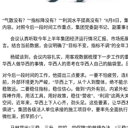
“气散没有？”“指标降没有？”“利润水平提高没有？”8月8
内容。对照今后一段时间工作重点，集团党委副书记、副董事
会议认真听取今年上半年集团经济运行情况汇报、市场拓展及
言。结合当前数据，会议明确了“目标不变，指标不调”的全年
杨斌谈到，会议内容扎实，用客观数据梳理下一步工作的重心
华西人做华西的事情，华西人的思考在华西人自己的脑袋里。
对今后一段时间的工作，他提出三点要求。一要不怕疲劳，连
前，外部环境更为严峻，“华西上下，从个人到整体，绝不能示
稳致远。二要稳住指标，稳住信心。做到“内外有别，内紧外松
挥棒作用，用活工具，用好政策，稳住“营收”、“利润”这两
空间，近年来，华西上下人心齐，劲头足。这些要素，让华西
俱进”。集团各级法人单位承接的施工项目中，要率先全面执行
微杜渐，抓早抓小”。
马林提出“三稳、三升、四控、四保障”的举措办法。“三稳”