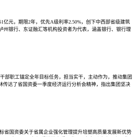
1亿元，期限2年，优先A级利率2.50%，创下中西部省级建筑
、泸州银行、东证融汇等机构投资者为代表，涵盖银行、银行理
全体干部职工锚定全年目标任务，担当实干，主动作为，推动集团
马林传达了省国资委一季度经济运行分析会精神，指出集团坚决
对标省国资委关于省属企业强化管理提升培塑高质量发展新优势