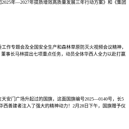
025年—2027年提质增效高质量发展三年行动方案》和《集团
资委工作专题会及全国安全生产和森林草原防灭火视频会议精神，
、董事长马林提出七项重点任务，动员全体华西人全力以赴打赢
天安门广场升起过的国旗，这面国旗编号2025—0140号，长5
华西善建者注入了强大的精神动力！2月28日下午，国旗赠予仪