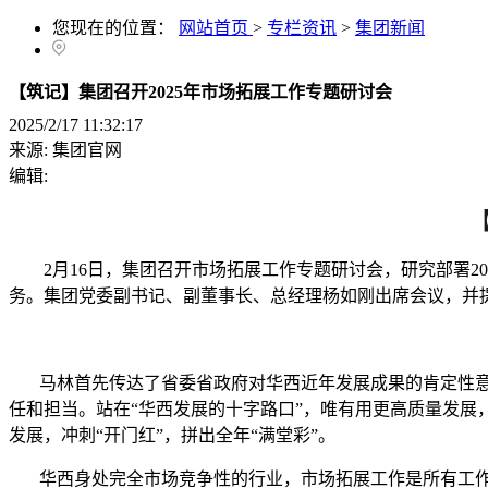
您现在的位置：
网站首页
>
专栏资讯
>
集团新闻
【筑记】集团召开2025年市场拓展工作专题研讨会
2025/2/17 11:32:17
来源:
集团官网
编辑:
2月16日，集团召开市场拓展工作专题研讨会，研究部署20
务。集团党委副书记、副董事长、总经理杨如刚出席会议，并
马林首先传达了省委省政府对华西近年发展成果的肯定性意
任和担当。站在“华西发展的十字路口”，唯有用更高质量发
发展，冲刺“开门红”，拼出全年“满堂彩”。
华西身处完全市场竞争性的行业，市场拓展工作是所有工作