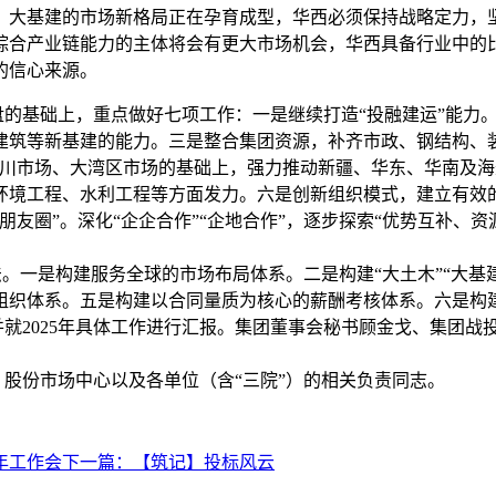
、大基建的市场新格局正在孕育成型，华西必须保持战略定力，
综合产业链能力的主体将会有更大市场机会，华西具备行业中的
的信心来源。
基础上，重点做好七项工作：一是继续打造“投融建运”能力。
建筑等新基建的能力。三是整合集团资源，补齐市政、钢结构、
定四川市场、大湾区市场的基础上，强力推动新疆、华东、华南及
环境工程、水利工程等方面发力。六是创新组织模式，建立有效
友圈”。深化“企企合作”“企地合作”，逐步探索“优势互补、
一是构建服务全球的市场布局体系。二是构建“大土木”“大基建
组织体系。五是构建以合同量质为核心的薪酬考核体系。六是构
2025年具体工作进行汇报。集团董事会秘书顾金戈、集团战投
份市场中心以及各单位（含“三院”）的相关负责同志。
年工作会
下一篇：
【筑记】投标风云