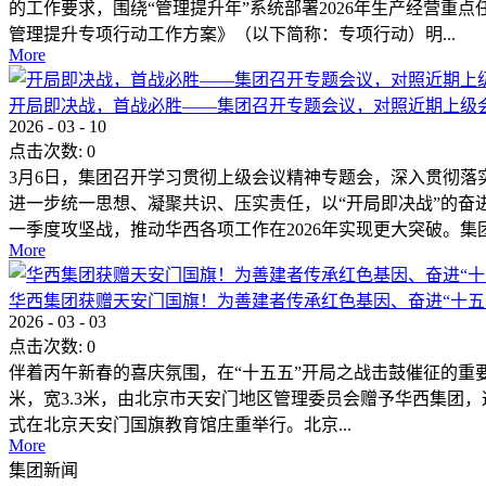
的工作要求，围绕“管理提升年”系统部署2026年生产经营重
管理提升专项行动工作方案》（以下简称：专项行动）明...
More
开局即决战，首战必胜——集团召开专题会议，对照近期上级
2026
-
03
-
10
点击次数:
0
3月6日，集团召开学习贯彻上级会议精神专题会，深入贯彻落
进一步统一思想、凝聚共识、压实责任，以“开局即决战”的奋
一季度攻坚战，推动华西各项工作在2026年实现更大突破。集团.
More
华西集团获赠天安门国旗！为善建者传承红色基因、奋进“十五
2026
-
03
-
03
点击次数:
0
伴着丙午新春的喜庆氛围，在“十五五”开局之战击鼓催征的重要时刻
米，宽3.3米，由北京市天安门地区管理委员会赠予华西集团
式在北京天安门国旗教育馆庄重举行。北京...
More
集团新闻