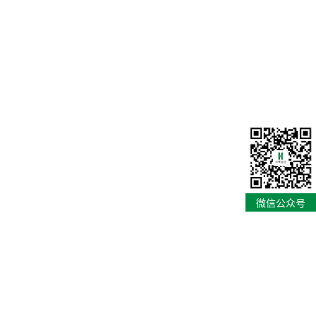
微信公众号