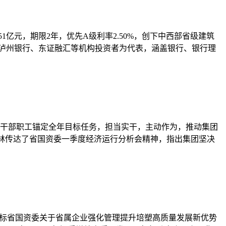
1亿元，期限2年，优先A级利率2.50%，创下中西部省级建筑
、泸州银行、东证融汇等机构投资者为代表，涵盖银行、银行理
全体干部职工锚定全年目标任务，担当实干，主动作为，推动集团
马林传达了省国资委一季度经济运行分析会精神，指出集团坚决
对标省国资委关于省属企业强化管理提升培塑高质量发展新优势