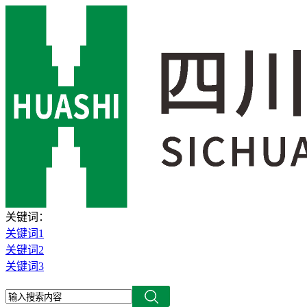
关键词：
关键词1
关键词2
关键词3