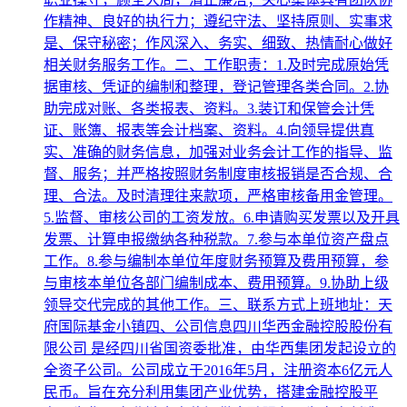
作精神、良好的执行力；遵纪守法、坚持原则、实事求
是、保守秘密；作风深入、务实、细致、热情耐心做好
相关财务服务工作。二、工作职责：1.及时完成原始凭
据审核、凭证的编制和整理，登记管理各类合同。2.协
助完成对账、各类报表、资料。3.装订和保管会计凭
证、账簿、报表等会计档案、资料。4.向领导提供真
实、准确的财务信息，加强对业务会计工作的指导、监
督、服务；并严格按照财务制度审核报销是否合规、合
理、合法。及时清理往来款项，严格审核备用金管理。
5.监督、审核公司的工资发放。6.申请购买发票以及开具
发票、计算申报缴纳各种税款。7.参与本单位资产盘点
工作。8.参与编制本单位年度财务预算及费用预算，参
与审核本单位各部门编制成本、费用预算。9.协助上级
领导交代完成的其他工作。三、联系方式上班地址：天
府国际基金小镇四、公司信息四川华西金融控股股份有
限公司 是经四川省国资委批准，由华西集团发起设立的
全资子公司。公司成立于2016年5月，注册资本6亿元人
民币。旨在充分利用集团产业优势，搭建金融控股平