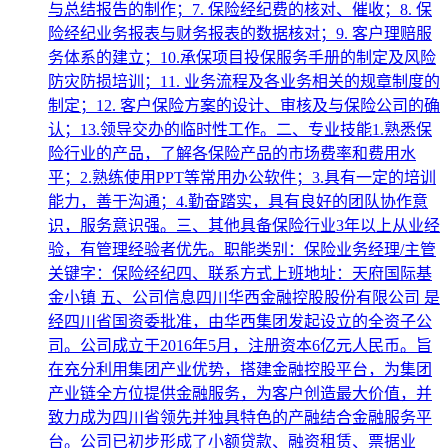
与总结报告的制作；7. 保险经纪费的核对、催收；8. 保
险经纪业务报表与财务报表的数据核对；9. 客户理赔服
务体系的建立；10.承保项目投保服务手册的制定及风险
防灾防损培训；11. 业务流程及各业务相关的规章制度的
制定；12. 客户保险方案的设计、审核及与保险公司的确
认；13.领导交办的临时性工作。二、专业技能1.熟悉保
险行业的产品，了解各保险产品的市场费率和费用水
平；2.熟练使用PPT等常用办公软件；3.具有一定的培训
能力，善于沟通；4.勤奋踏实，具有良好的团队协作意
识，服务意识强。三、其他具备保险行业3年以上从业经
验，有管理经验者优先。职能类别：保险业务经理/主管
关键字：保险经纪四、联系方式上班地址：天府国际基
金小镇 五、公司信息四川华西金融控股股份有限公司 是
经四川省国资委批准，由华西集团发起设立的全资子公
司。公司成立于2016年5月，注册资本6亿元人民币。旨
在充分利用集团产业优势，搭建金融控股平台，为集团
产业链全方位提供金融服务，为客户创造最大价值，并
致力成为四川省领先并独具特色的产融结合金融服务平
台。公司已初步形成了小额贷款、融资租赁、票据业