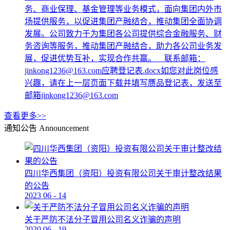
务、商业保理、基金管理等业务模式，面向集团内外市
场提供服务，以促进集团产融结合，推动集团全面协调
发展。公司致力于为集团各公司提供综合金融服务、财
务咨询等服务，推动集团产融结合，助力各公司业务发
展，促进优势互补，实现合作共赢。 联系邮箱：
jinkong1236@163.com应聘登记表.docx如您对此岗位感
兴趣，请在上一层页面下载并填写赝品登记表，发送至
邮箱jinkong1236@163.com
查看更多>>
通知公告
Announcement
四川华西集团（资阳）投资有限公司关于审计整改结果
的公告
2023
06
-
14
关于严防不法分子冒用公司名义诈骗的声明
2020
06
-
19