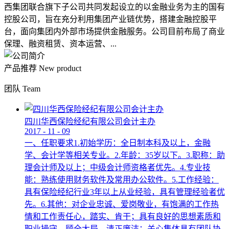
西集团联合旗下子公司共同发起设立的以金融业务为主的国有
控股公司，旨在充分利用集团产业链优势，搭建金融控股平
台，面向集团内外部市场提供金融服务。公司目前布局了商业
保理、融资租赁、资本运营、...
产品推荐
New product
团队
Team
四川华西保险经纪有限公司会计主办
2017
-
11
-
09
一、任职要求1.初始学历：全日制本科及以上，金融
学、会计学等相关专业。2.年龄：35岁以下。3.职称：助
理会计师及以上；中级会计师资格者优先。4.专业技
能：熟练使用财务软件及常用办公软件。5.工作经验：
具有保险经纪行业3年以上从业经验，具有管理经验者优
先。6.其他：对企业忠诚、爱岗敬业，有饱满的工作热
情和工作责任心，踏实、肯干；具有良好的思想素质和
职业操守，顾全大局，清正廉洁；关心集体具有团队协