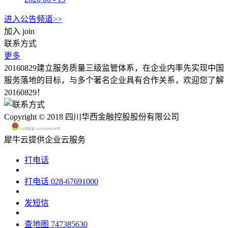
进入公告频道>>
加入
join
联系方式
更多
20160829建立服务质量三级监管体系，在企业内率先实现中国
服务落地的目标，与多个著名企业具有合作关系，欢迎您了解
20160829！
Copyright © 2018 四川华西金融控股股份有限公司
川公网安备 51015602000580号
犀牛云提供企业云服务
打电话
打电话
028-67691000
发短信
查地图
747385630