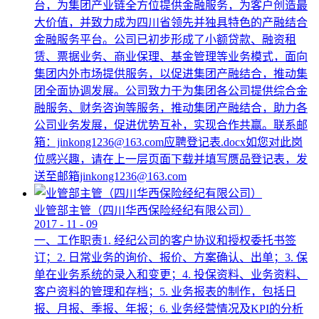
台，为集团产业链全方位提供金融服务，为客户创造最
大价值，并致力成为四川省领先并独具特色的产融结合
金融服务平台。公司已初步形成了小额贷款、融资租
赁、票据业务、商业保理、基金管理等业务模式，面向
集团内外市场提供服务，以促进集团产融结合，推动集
团全面协调发展。公司致力于为集团各公司提供综合金
融服务、财务咨询等服务，推动集团产融结合，助力各
公司业务发展，促进优势互补，实现合作共赢。联系邮
箱：jinkong1236@163.com应聘登记表.docx如您对此岗
位感兴趣，请在上一层页面下载并填写赝品登记表，发
送至邮箱jinkong1236@163.com
业管部主管（四川华西保险经纪有限公司）
2017
-
11
-
09
一、工作职责1. 经纪公司的客户协议和授权委托书签
订；2. 日常业务的询价、报价、方案确认、出单；3. 保
单在业务系统的录入和变更；4. 投保资料、业务资料、
客户资料的管理和存档；5. 业务报表的制作，包括日
报、月报、季报、年报；6. 业务经营情况及KPI的分析