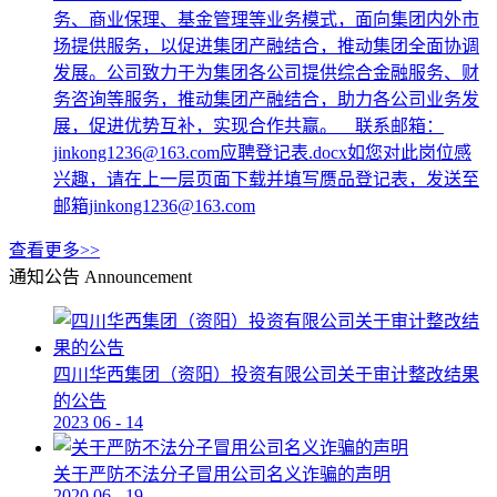
务、商业保理、基金管理等业务模式，面向集团内外市
场提供服务，以促进集团产融结合，推动集团全面协调
发展。公司致力于为集团各公司提供综合金融服务、财
务咨询等服务，推动集团产融结合，助力各公司业务发
展，促进优势互补，实现合作共赢。 联系邮箱：
jinkong1236@163.com应聘登记表.docx如您对此岗位感
兴趣，请在上一层页面下载并填写赝品登记表，发送至
邮箱jinkong1236@163.com
查看更多>>
通知公告
Announcement
四川华西集团（资阳）投资有限公司关于审计整改结果
的公告
2023
06
-
14
关于严防不法分子冒用公司名义诈骗的声明
2020
06
-
19