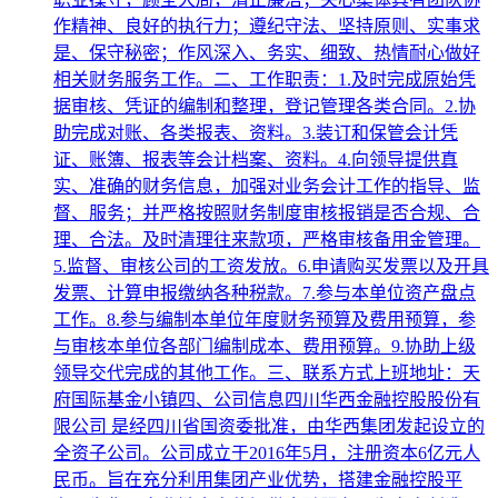
作精神、良好的执行力；遵纪守法、坚持原则、实事求
是、保守秘密；作风深入、务实、细致、热情耐心做好
相关财务服务工作。二、工作职责：1.及时完成原始凭
据审核、凭证的编制和整理，登记管理各类合同。2.协
助完成对账、各类报表、资料。3.装订和保管会计凭
证、账簿、报表等会计档案、资料。4.向领导提供真
实、准确的财务信息，加强对业务会计工作的指导、监
督、服务；并严格按照财务制度审核报销是否合规、合
理、合法。及时清理往来款项，严格审核备用金管理。
5.监督、审核公司的工资发放。6.申请购买发票以及开具
发票、计算申报缴纳各种税款。7.参与本单位资产盘点
工作。8.参与编制本单位年度财务预算及费用预算，参
与审核本单位各部门编制成本、费用预算。9.协助上级
领导交代完成的其他工作。三、联系方式上班地址：天
府国际基金小镇四、公司信息四川华西金融控股股份有
限公司 是经四川省国资委批准，由华西集团发起设立的
全资子公司。公司成立于2016年5月，注册资本6亿元人
民币。旨在充分利用集团产业优势，搭建金融控股平