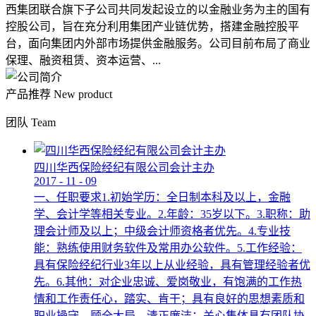
西集团联合旗下子公司共同发起设立的以金融业务为主的国有
控股公司，旨在充分利用集团产业链优势，搭建金融控股平
台，面向集团内外部市场提供金融服务。公司目前布局了商业
保理、融资租赁、资本运营、...
产品推荐
New product
团队
Team
四川华西保险经纪有限公司会计主办
2017
-
11
-
09
一、任职要求1.初始学历：全日制本科及以上，金融
学、会计学等相关专业。2.年龄：35岁以下。3.职称：助
理会计师及以上；中级会计师资格者优先。4.专业技
能：熟练使用财务软件及常用办公软件。5.工作经验：
具有保险经纪行业3年以上从业经验，具有管理经验者优
先。6.其他：对企业忠诚、爱岗敬业，有饱满的工作热
情和工作责任心，踏实、肯干；具有良好的思想素质和
职业操守，顾全大局，清正廉洁；关心集体具有团队协