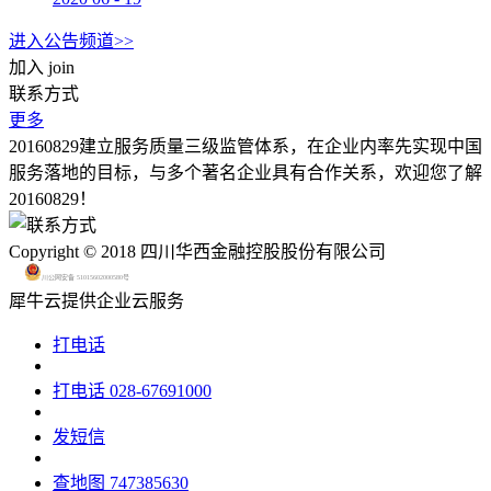
进入公告频道>>
加入
join
联系方式
更多
20160829建立服务质量三级监管体系，在企业内率先实现中国
服务落地的目标，与多个著名企业具有合作关系，欢迎您了解
20160829！
Copyright © 2018 四川华西金融控股股份有限公司
川公网安备 51015602000580号
犀牛云提供企业云服务
打电话
打电话
028-67691000
发短信
查地图
747385630