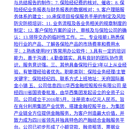
与总结报告的制作；7. 保险经纪费的核对、催收；8. 保
险经纪业务报表与财务报表的数据核对；9. 客户理赔服
务体系的建立；10.承保项目投保服务手册的制定及风险
防灾防损培训；11. 业务流程及各业务相关的规章制度的
制定；12. 客户保险方案的设计、审核及与保险公司的确
认；13.领导交办的临时性工作。二、专业技能1.熟悉保
险行业的产品，了解各保险产品的市场费率和费用水
平；2.熟练使用PPT等常用办公软件；3.具有一定的培训
能力，善于沟通；4.勤奋踏实，具有良好的团队协作意
识，服务意识强。三、其他具备保险行业3年以上从业经
验，有管理经验者优先。职能类别：保险业务经理/主管
关键字：保险经纪四、联系方式上班地址：天府国际基
金小镇 五、公司信息四川华西金融控股股份有限公司 是
经四川省国资委批准，由华西集团发起设立的全资子公
司。公司成立于2016年5月，注册资本6亿元人民币。旨
在充分利用集团产业优势，搭建金融控股平台，为集团
产业链全方位提供金融服务，为客户创造最大价值，并
致力成为四川省领先并独具特色的产融结合金融服务平
台。公司已初步形成了小额贷款、融资租赁、票据业