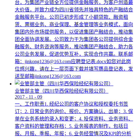
台，为集团产业链全方位提供金融服务，为客户创造最
大价值，并致力成为四川省领先并独具特色的产融结合
金融服务平台。公司已初步形成了小额贷款、融资租
赁、票据业务、商业保理、基金管理等业务模式，面向
集团内外市场提供服务，以促进集团产融结合，推动集
团全面协调发展。公司致力于为集团各公司提供综合金
融服务、财务咨询等服务，推动集团产融结合，助力各
公司业务发展，促进优势互补，实现合作共赢。联系邮
箱：jinkong1236@163.com应聘登记表.docx如您对此岗
位感兴趣，请在上一层页面下载并填写赝品登记表，发
送至邮箱jinkong1236@163.com
业管部主管（四川华西保险经纪有限公司）
2017
-
11
-
09
一、工作职责1. 经纪公司的客户协议和授权委托书签
订；2. 日常业务的询价、报价、方案确认、出单；3. 保
单在业务系统的录入和变更；4. 投保资料、业务资料、
客户资料的管理和存档；5. 业务报表的制作，包括日
报、月报、季报、年报；6. 业务经营情况及KPI的分析