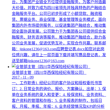
台，为集团产业链全方位提供金融服务，为客户创造最
大价值，并致力成为四川省领先并独具特色的产融结合
金融服务平台。公司已初步形成了小额贷款、融资租
赁、票据业务、商业保理、基金管理等业务模式，面向
集团内外市场提供服务，以促进集团产融结合，推动集
团全面协调发展。公司致力于为集团各公司提供综合金
融服务、财务咨询等服务，推动集团产融结合，助力各
公司业务发展，促进优势互补，实现合作共赢。联系邮
箱：jinkong1236@163.com应聘登记表.docx如您对此岗
位感兴趣，请在上一层页面下载并填写赝品登记表，发
送至邮箱jinkong1236@163.com
业管部主管（四川华西保险经纪有限公司）
2017
-
11
-
09
一、工作职责1. 经纪公司的客户协议和授权委托书签
订；2. 日常业务的询价、报价、方案确认、出单；3. 保
单在业务系统的录入和变更；4. 投保资料、业务资料、
客户资料的管理和存档；5. 业务报表的制作，包括日
报、月报、季报、年报；6. 业务经营情况及KPI的分析