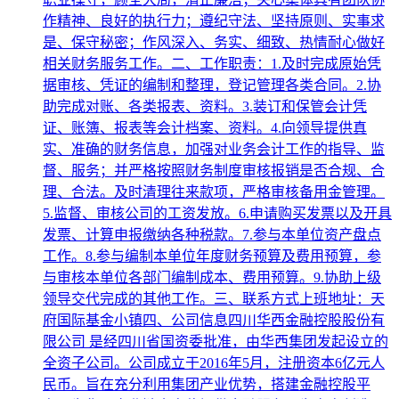
作精神、良好的执行力；遵纪守法、坚持原则、实事求
是、保守秘密；作风深入、务实、细致、热情耐心做好
相关财务服务工作。二、工作职责：1.及时完成原始凭
据审核、凭证的编制和整理，登记管理各类合同。2.协
助完成对账、各类报表、资料。3.装订和保管会计凭
证、账簿、报表等会计档案、资料。4.向领导提供真
实、准确的财务信息，加强对业务会计工作的指导、监
督、服务；并严格按照财务制度审核报销是否合规、合
理、合法。及时清理往来款项，严格审核备用金管理。
5.监督、审核公司的工资发放。6.申请购买发票以及开具
发票、计算申报缴纳各种税款。7.参与本单位资产盘点
工作。8.参与编制本单位年度财务预算及费用预算，参
与审核本单位各部门编制成本、费用预算。9.协助上级
领导交代完成的其他工作。三、联系方式上班地址：天
府国际基金小镇四、公司信息四川华西金融控股股份有
限公司 是经四川省国资委批准，由华西集团发起设立的
全资子公司。公司成立于2016年5月，注册资本6亿元人
民币。旨在充分利用集团产业优势，搭建金融控股平