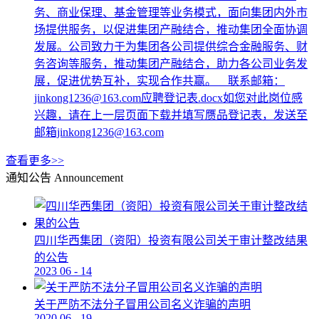
务、商业保理、基金管理等业务模式，面向集团内外市
场提供服务，以促进集团产融结合，推动集团全面协调
发展。公司致力于为集团各公司提供综合金融服务、财
务咨询等服务，推动集团产融结合，助力各公司业务发
展，促进优势互补，实现合作共赢。 联系邮箱：
jinkong1236@163.com应聘登记表.docx如您对此岗位感
兴趣，请在上一层页面下载并填写赝品登记表，发送至
邮箱jinkong1236@163.com
查看更多>>
通知公告
Announcement
四川华西集团（资阳）投资有限公司关于审计整改结果
的公告
2023
06
-
14
关于严防不法分子冒用公司名义诈骗的声明
2020
06
-
19