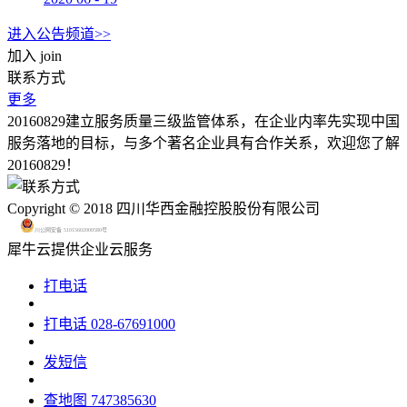
进入公告频道>>
加入
join
联系方式
更多
20160829建立服务质量三级监管体系，在企业内率先实现中国
服务落地的目标，与多个著名企业具有合作关系，欢迎您了解
20160829！
Copyright © 2018 四川华西金融控股股份有限公司
川公网安备 51015602000580号
犀牛云提供企业云服务
打电话
打电话
028-67691000
发短信
查地图
747385630