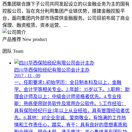
西集团联合旗下子公司共同发起设立的以金融业务为主的国有
控股公司，旨在充分利用集团产业链优势，搭建金融控股平
台，面向集团内外部市场提供金融服务。公司目前布局了商业
保理、融资租赁、资本运营、...
产品推荐
New product
团队
Team
四川华西保险经纪有限公司会计主办
2017
-
11
-
09
一、任职要求1.初始学历：全日制本科及以上，金融
学、会计学等相关专业。2.年龄：35岁以下。3.职称：助
理会计师及以上；中级会计师资格者优先。4.专业技
能：熟练使用财务软件及常用办公软件。5.工作经验：
具有保险经纪行业3年以上从业经验，具有管理经验者优
先。6.其他：对企业忠诚、爱岗敬业，有饱满的工作热
情和工作责任心，踏实、肯干；具有良好的思想素质和
职业操守，顾全大局，清正廉洁；关心集体具有团队协