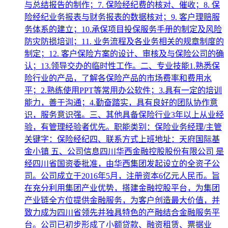
与总结报告的制作；7. 保险经纪费的核对、催收；8. 保
险经纪业务报表与财务报表的数据核对；9. 客户理赔服
务体系的建立；10.承保项目投保服务手册的制定及风险
防灾防损培训；11. 业务流程及各业务相关的规章制度的
制定；12. 客户保险方案的设计、审核及与保险公司的确
认；13.领导交办的临时性工作。二、专业技能1.熟悉保
险行业的产品，了解各保险产品的市场费率和费用水
平；2.熟练使用PPT等常用办公软件；3.具有一定的培训
能力，善于沟通；4.勤奋踏实，具有良好的团队协作意
识，服务意识强。三、其他具备保险行业3年以上从业经
验，有管理经验者优先。职能类别：保险业务经理/主管
关键字：保险经纪四、联系方式上班地址：天府国际基
金小镇 五、公司信息四川华西金融控股股份有限公司 是
经四川省国资委批准，由华西集团发起设立的全资子公
司。公司成立于2016年5月，注册资本6亿元人民币。旨
在充分利用集团产业优势，搭建金融控股平台，为集团
产业链全方位提供金融服务，为客户创造最大价值，并
致力成为四川省领先并独具特色的产融结合金融服务平
台。公司已初步形成了小额贷款、融资租赁、票据业