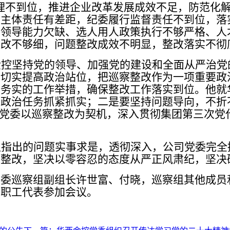
理不到位，推进企业改革发展成效不足，防范化
党主体责任有差距，纪委履行监督责任不到位，落
织领导能力欠缺、选人用人政策执行不够严格、人
整改不够细，问题整改成效不明显，整改落实不彻
金控坚持党的领导、加强党的建设和全面从严治党
要切实提高政治站位，把巡察整改作为一项重要政
、务实的工作举措，确保整改工作落实到位。他
就
要政治任务抓紧抓实；二是要坚持问题导向，不折
控党委以巡察整改为契机，深入贯彻集团第三次党代
组指出的问题实事求是，透彻深入，公司党委完全
题整改，坚决以零容忍的态度从严正风肃纪，坚决
党委巡察组副组长许世富、付晓，巡察组其他成员
分职工代表参加会议。