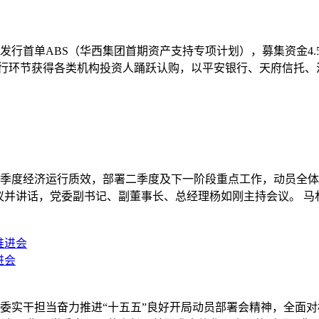
所发行首单ABS（华西集团首期资产支持专项计划），募集资金4.5
发行环节获得各类机构投资人踊跃认购，以平安银行、天府信托
总结一季度经济运行质效，部署二季度及下一阶段重点工作，动员
议并讲话，党委副书记、副董事长、总经理杨如刚主持会议。 
进会
省委实干担当奋力推进“十五五”良好开局动员部署会精神，全面