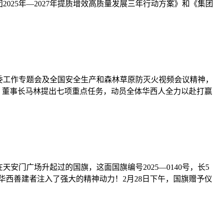
025年—2027年提质增效高质量发展三年行动方案》和《集团
资委工作专题会及全国安全生产和森林草原防灭火视频会议精神，
、董事长马林提出七项重点任务，动员全体华西人全力以赴打赢
天安门广场升起过的国旗，这面国旗编号2025—0140号，长5
华西善建者注入了强大的精神动力！2月28日下午，国旗赠予仪