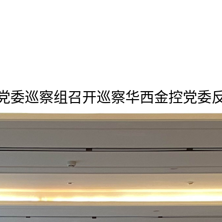
党委巡察组召开巡察华西金控党委