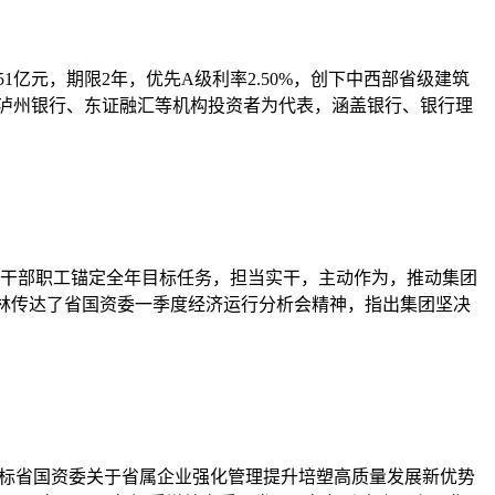
1亿元，期限2年，优先A级利率2.50%，创下中西部省级建筑
、泸州银行、东证融汇等机构投资者为代表，涵盖银行、银行理
全体干部职工锚定全年目标任务，担当实干，主动作为，推动集团
马林传达了省国资委一季度经济运行分析会精神，指出集团坚决
对标省国资委关于省属企业强化管理提升培塑高质量发展新优势