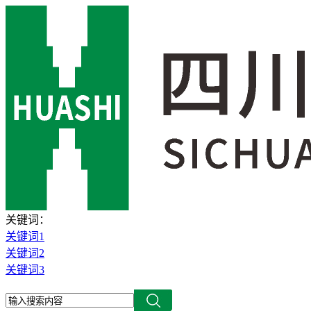
关键词：
关键词1
关键词2
关键词3