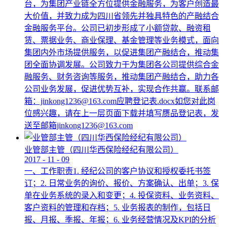
台，为集团产业链全方位提供金融服务，为客户创造最
大价值，并致力成为四川省领先并独具特色的产融结合
金融服务平台。公司已初步形成了小额贷款、融资租
赁、票据业务、商业保理、基金管理等业务模式，面向
集团内外市场提供服务，以促进集团产融结合，推动集
团全面协调发展。公司致力于为集团各公司提供综合金
融服务、财务咨询等服务，推动集团产融结合，助力各
公司业务发展，促进优势互补，实现合作共赢。联系邮
箱：jinkong1236@163.com应聘登记表.docx如您对此岗
位感兴趣，请在上一层页面下载并填写赝品登记表，发
送至邮箱jinkong1236@163.com
业管部主管（四川华西保险经纪有限公司）
2017
-
11
-
09
一、工作职责1. 经纪公司的客户协议和授权委托书签
订；2. 日常业务的询价、报价、方案确认、出单；3. 保
单在业务系统的录入和变更；4. 投保资料、业务资料、
客户资料的管理和存档；5. 业务报表的制作，包括日
报、月报、季报、年报；6. 业务经营情况及KPI的分析