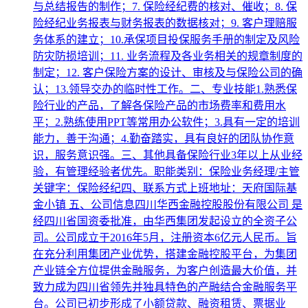
与总结报告的制作；7. 保险经纪费的核对、催收；8. 保
险经纪业务报表与财务报表的数据核对；9. 客户理赔服
务体系的建立；10.承保项目投保服务手册的制定及风险
防灾防损培训；11. 业务流程及各业务相关的规章制度的
制定；12. 客户保险方案的设计、审核及与保险公司的确
认；13.领导交办的临时性工作。二、专业技能1.熟悉保
险行业的产品，了解各保险产品的市场费率和费用水
平；2.熟练使用PPT等常用办公软件；3.具有一定的培训
能力，善于沟通；4.勤奋踏实，具有良好的团队协作意
识，服务意识强。三、其他具备保险行业3年以上从业经
验，有管理经验者优先。职能类别：保险业务经理/主管
关键字：保险经纪四、联系方式上班地址：天府国际基
金小镇 五、公司信息四川华西金融控股股份有限公司 是
经四川省国资委批准，由华西集团发起设立的全资子公
司。公司成立于2016年5月，注册资本6亿元人民币。旨
在充分利用集团产业优势，搭建金融控股平台，为集团
产业链全方位提供金融服务，为客户创造最大价值，并
致力成为四川省领先并独具特色的产融结合金融服务平
台。公司已初步形成了小额贷款、融资租赁、票据业