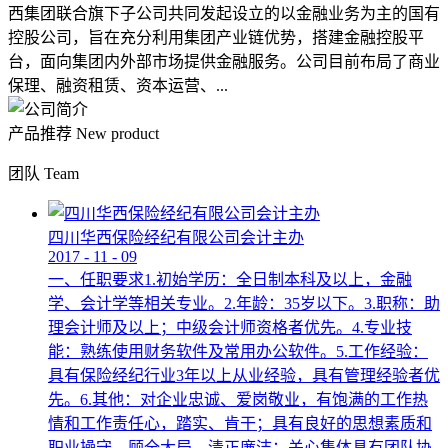
西集团联合旗下子公司共同发起设立的以金融业务为主的国有
控股公司，旨在充分利用集团产业链优势，搭建金融控股平
台，面向集团内外部市场提供金融服务。公司目前布局了商业
保理、融资租赁、资本运营、...
产品推荐
New product
团队
Team
四川华西保险经纪有限公司会计主办
2017
-
11
-
09
一、任职要求1.初始学历：全日制本科及以上，金融
学、会计学等相关专业。2.年龄：35岁以下。3.职称：助
理会计师及以上；中级会计师资格者优先。4.专业技
能：熟练使用财务软件及常用办公软件。5.工作经验：
具有保险经纪行业3年以上从业经验，具有管理经验者优
先。6.其他：对企业忠诚、爱岗敬业，有饱满的工作热
情和工作责任心，踏实、肯干；具有良好的思想素质和
职业操守，顾全大局，清正廉洁；关心集体具有团队协