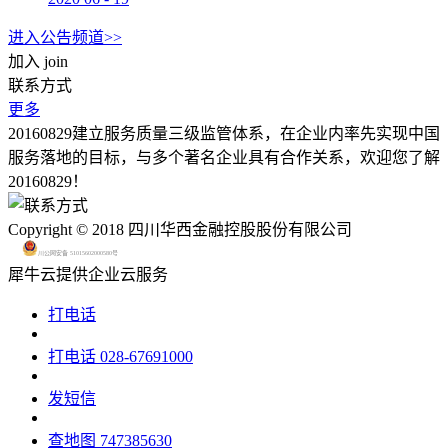
进入公告频道>>
加入
join
联系方式
更多
20160829建立服务质量三级监管体系，在企业内率先实现中国
服务落地的目标，与多个著名企业具有合作关系，欢迎您了解
20160829！
Copyright © 2018 四川华西金融控股股份有限公司
川公网安备 51015602000580号
犀牛云提供企业云服务
打电话
打电话
028-67691000
发短信
查地图
747385630