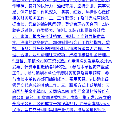
作精神、良好的执行力；遵纪守法、坚持原则、实事求
是、保守秘密；作风深入、务实、细致、热情耐心做好
相关财务服务工作。二、工作职责：1.及时完成原始凭
据审核、凭证的编制和整理，登记管理各类合同。2.协
助完成对账、各类报表、资料。3.装订和保管会计凭
证、账簿、报表等会计档案、资料。4.向领导提供真
实、准确的财务信息，加强对业务会计工作的指导、监
督、服务；并严格按照财务制度审核报销是否合规、合
理、合法。及时清理往来款项，严格审核备用金管理。
5.监督、审核公司的工资发放。6.申请购买发票以及开具
发票、计算申报缴纳各种税款。7.参与本单位资产盘点
工作。8.参与编制本单位年度财务预算及费用预算，参
与审核本单位各部门编制成本、费用预算。9.协助上级
领导交代完成的其他工作。三、联系方式上班地址：天
府国际基金小镇四、公司信息四川华西金融控股股份有
限公司 是经四川省国资委批准，由华西集团发起设立的
全资子公司。公司成立于2016年5月，注册资本6亿元人
民币。旨在充分利用集团产业优势，搭建金融控股平