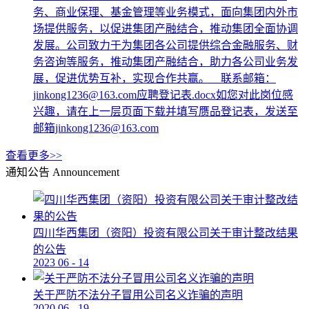
务、商业保理、基金管理等业务模式，面向集团内外市
场提供服务，以促进集团产融结合，推动集团全面协调
发展。公司致力于为集团各公司提供综合金融服务、财
务咨询等服务，推动集团产融结合，助力各公司业务发
展，促进优势互补，实现合作共赢。 联系邮箱：
jinkong1236@163.com应聘登记表.docx如您对此岗位感
兴趣，请在上一层页面下载并填写赝品登记表，发送至
邮箱jinkong1236@163.com
查看更多>>
通知公告
Announcement
四川华西集团（资阳）投资有限公司关于审计整改结果
的公告
2023
06
-
14
关于严防不法分子冒用公司名义诈骗的声明
2020
06
-
19