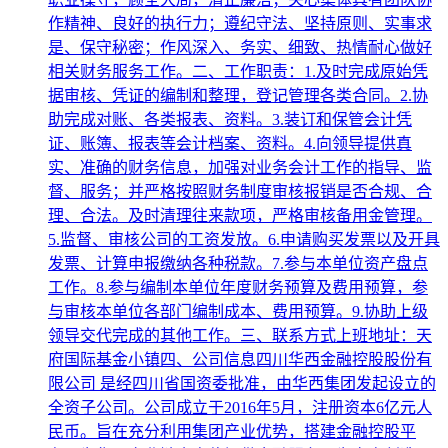
作精神、良好的执行力；遵纪守法、坚持原则、实事求
是、保守秘密；作风深入、务实、细致、热情耐心做好
相关财务服务工作。二、工作职责：1.及时完成原始凭
据审核、凭证的编制和整理，登记管理各类合同。2.协
助完成对账、各类报表、资料。3.装订和保管会计凭
证、账簿、报表等会计档案、资料。4.向领导提供真
实、准确的财务信息，加强对业务会计工作的指导、监
督、服务；并严格按照财务制度审核报销是否合规、合
理、合法。及时清理往来款项，严格审核备用金管理。
5.监督、审核公司的工资发放。6.申请购买发票以及开具
发票、计算申报缴纳各种税款。7.参与本单位资产盘点
工作。8.参与编制本单位年度财务预算及费用预算，参
与审核本单位各部门编制成本、费用预算。9.协助上级
领导交代完成的其他工作。三、联系方式上班地址：天
府国际基金小镇四、公司信息四川华西金融控股股份有
限公司 是经四川省国资委批准，由华西集团发起设立的
全资子公司。公司成立于2016年5月，注册资本6亿元人
民币。旨在充分利用集团产业优势，搭建金融控股平