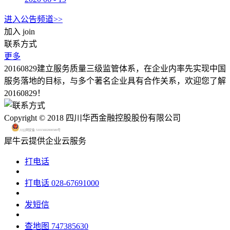
进入公告频道>>
加入
join
联系方式
更多
20160829建立服务质量三级监管体系，在企业内率先实现中国
服务落地的目标，与多个著名企业具有合作关系，欢迎您了解
20160829！
Copyright © 2018 四川华西金融控股股份有限公司
川公网安备 51015602000580号
犀牛云提供企业云服务
打电话
打电话
028-67691000
发短信
查地图
747385630