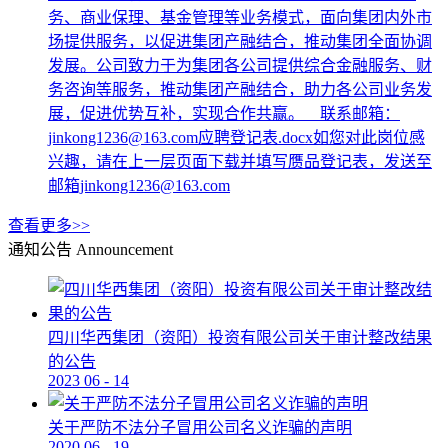
务、商业保理、基金管理等业务模式，面向集团内外市
场提供服务，以促进集团产融结合，推动集团全面协调
发展。公司致力于为集团各公司提供综合金融服务、财
务咨询等服务，推动集团产融结合，助力各公司业务发
展，促进优势互补，实现合作共赢。 联系邮箱：
jinkong1236@163.com应聘登记表.docx如您对此岗位感
兴趣，请在上一层页面下载并填写赝品登记表，发送至
邮箱jinkong1236@163.com
查看更多>>
通知公告
Announcement
四川华西集团（资阳）投资有限公司关于审计整改结果
的公告
2023
06
-
14
关于严防不法分子冒用公司名义诈骗的声明
2020
06
-
19