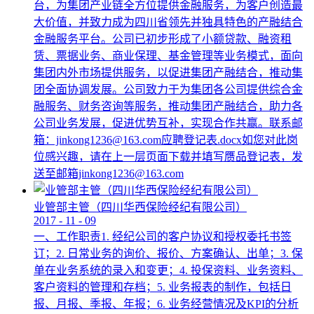
台，为集团产业链全方位提供金融服务，为客户创造最
大价值，并致力成为四川省领先并独具特色的产融结合
金融服务平台。公司已初步形成了小额贷款、融资租
赁、票据业务、商业保理、基金管理等业务模式，面向
集团内外市场提供服务，以促进集团产融结合，推动集
团全面协调发展。公司致力于为集团各公司提供综合金
融服务、财务咨询等服务，推动集团产融结合，助力各
公司业务发展，促进优势互补，实现合作共赢。联系邮
箱：jinkong1236@163.com应聘登记表.docx如您对此岗
位感兴趣，请在上一层页面下载并填写赝品登记表，发
送至邮箱jinkong1236@163.com
业管部主管（四川华西保险经纪有限公司）
2017
-
11
-
09
一、工作职责1. 经纪公司的客户协议和授权委托书签
订；2. 日常业务的询价、报价、方案确认、出单；3. 保
单在业务系统的录入和变更；4. 投保资料、业务资料、
客户资料的管理和存档；5. 业务报表的制作，包括日
报、月报、季报、年报；6. 业务经营情况及KPI的分析