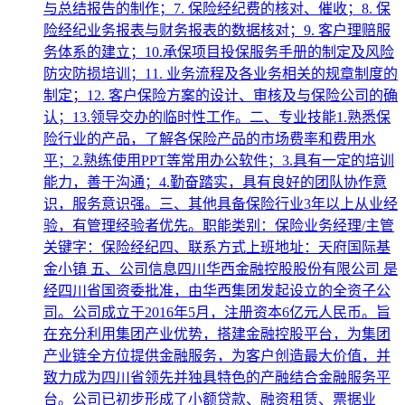
与总结报告的制作；7. 保险经纪费的核对、催收；8. 保
险经纪业务报表与财务报表的数据核对；9. 客户理赔服
务体系的建立；10.承保项目投保服务手册的制定及风险
防灾防损培训；11. 业务流程及各业务相关的规章制度的
制定；12. 客户保险方案的设计、审核及与保险公司的确
认；13.领导交办的临时性工作。二、专业技能1.熟悉保
险行业的产品，了解各保险产品的市场费率和费用水
平；2.熟练使用PPT等常用办公软件；3.具有一定的培训
能力，善于沟通；4.勤奋踏实，具有良好的团队协作意
识，服务意识强。三、其他具备保险行业3年以上从业经
验，有管理经验者优先。职能类别：保险业务经理/主管
关键字：保险经纪四、联系方式上班地址：天府国际基
金小镇 五、公司信息四川华西金融控股股份有限公司 是
经四川省国资委批准，由华西集团发起设立的全资子公
司。公司成立于2016年5月，注册资本6亿元人民币。旨
在充分利用集团产业优势，搭建金融控股平台，为集团
产业链全方位提供金融服务，为客户创造最大价值，并
致力成为四川省领先并独具特色的产融结合金融服务平
台。公司已初步形成了小额贷款、融资租赁、票据业