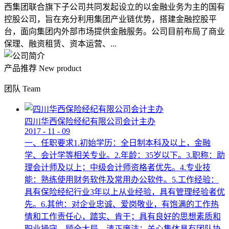
西集团联合旗下子公司共同发起设立的以金融业务为主的国有
控股公司，旨在充分利用集团产业链优势，搭建金融控股平
台，面向集团内外部市场提供金融服务。公司目前布局了商业
保理、融资租赁、资本运营、...
产品推荐
New product
团队
Team
四川华西保险经纪有限公司会计主办
2017
-
11
-
09
一、任职要求1.初始学历：全日制本科及以上，金融
学、会计学等相关专业。2.年龄：35岁以下。3.职称：助
理会计师及以上；中级会计师资格者优先。4.专业技
能：熟练使用财务软件及常用办公软件。5.工作经验：
具有保险经纪行业3年以上从业经验，具有管理经验者优
先。6.其他：对企业忠诚、爱岗敬业，有饱满的工作热
情和工作责任心，踏实、肯干；具有良好的思想素质和
职业操守，顾全大局，清正廉洁；关心集体具有团队协