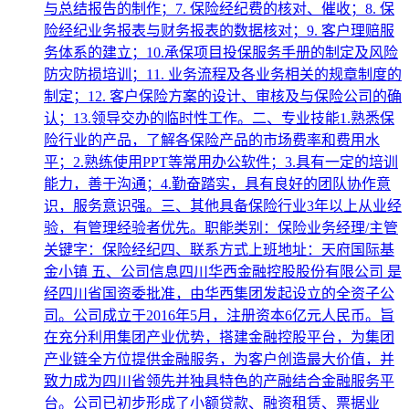
与总结报告的制作；7. 保险经纪费的核对、催收；8. 保
险经纪业务报表与财务报表的数据核对；9. 客户理赔服
务体系的建立；10.承保项目投保服务手册的制定及风险
防灾防损培训；11. 业务流程及各业务相关的规章制度的
制定；12. 客户保险方案的设计、审核及与保险公司的确
认；13.领导交办的临时性工作。二、专业技能1.熟悉保
险行业的产品，了解各保险产品的市场费率和费用水
平；2.熟练使用PPT等常用办公软件；3.具有一定的培训
能力，善于沟通；4.勤奋踏实，具有良好的团队协作意
识，服务意识强。三、其他具备保险行业3年以上从业经
验，有管理经验者优先。职能类别：保险业务经理/主管
关键字：保险经纪四、联系方式上班地址：天府国际基
金小镇 五、公司信息四川华西金融控股股份有限公司 是
经四川省国资委批准，由华西集团发起设立的全资子公
司。公司成立于2016年5月，注册资本6亿元人民币。旨
在充分利用集团产业优势，搭建金融控股平台，为集团
产业链全方位提供金融服务，为客户创造最大价值，并
致力成为四川省领先并独具特色的产融结合金融服务平
台。公司已初步形成了小额贷款、融资租赁、票据业