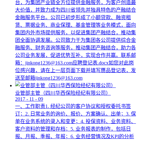
台，为集团产业链全方位提供金融服务，为客户创造最
大价值，并致力成为四川省领先并独具特色的产融结合
金融服务平台。公司已初步形成了小额贷款、融资租
赁、票据业务、商业保理、基金管理等业务模式，面向
集团内外市场提供服务，以促进集团产融结合，推动集
团全面协调发展。公司致力于为集团各公司提供综合金
融服务、财务咨询等服务，推动集团产融结合，助力各
公司业务发展，促进优势互补，实现合作共赢。联系邮
箱：jinkong1236@163.com应聘登记表.docx如您对此岗
位感兴趣，请在上一层页面下载并填写赝品登记表，发
送至邮箱jinkong1236@163.com
业管部主管（四川华西保险经纪有限公司）
2017
-
11
-
09
一、工作职责1. 经纪公司的客户协议和授权委托书签
订；2. 日常业务的询价、报价、方案确认、出单；3. 保
单在业务系统的录入和变更；4. 投保资料、业务资料、
客户资料的管理和存档；5. 业务报表的制作，包括日
报、月报、季报、年报；6. 业务经营情况及KPI的分析