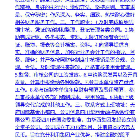
作精神、良好的执行力；遵纪守法、坚持原则、实事求
是、保守秘密；作风深入、务实、细致、热情耐心做好
相关财务服务工作。二、工作职责：1.及时完成原始凭
据审核、凭证的编制和整理，登记管理各类合同。2.协
助完成对账、各类报表、资料。3.装订和保管会计凭
证、账簿、报表等会计档案、资料。4.向领导提供真
实、准确的财务信息，加强对业务会计工作的指导、监
督、服务；并严格按照财务制度审核报销是否合规、合
理、合法。及时清理往来款项，严格审核备用金管理。
5.监督、审核公司的工资发放。6.申请购买发票以及开具
发票、计算申报缴纳各种税款。7.参与本单位资产盘点
工作。8.参与编制本单位年度财务预算及费用预算，参
与审核本单位各部门编制成本、费用预算。9.协助上级
领导交代完成的其他工作。三、联系方式上班地址：天
府国际基金小镇四、公司信息四川华西金融控股股份有
限公司 是经四川省国资委批准，由华西集团发起设立的
全资子公司。公司成立于2016年5月，注册资本6亿元人
民币。旨在充分利用集团产业优势，搭建金融控股平