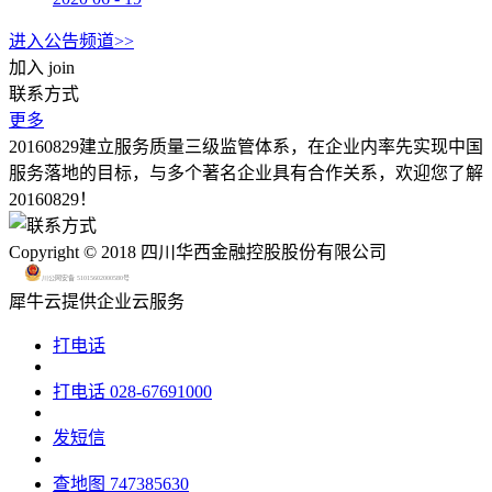
进入公告频道>>
加入
join
联系方式
更多
20160829建立服务质量三级监管体系，在企业内率先实现中国
服务落地的目标，与多个著名企业具有合作关系，欢迎您了解
20160829！
Copyright © 2018 四川华西金融控股股份有限公司
川公网安备 51015602000580号
犀牛云提供企业云服务
打电话
打电话
028-67691000
发短信
查地图
747385630