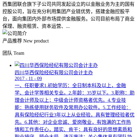
西集团联合旗下子公司共同发起设立的以金融业务为主的国有
控股公司，旨在充分利用集团产业链优势，搭建金融控股平
台，面向集团内外部市场提供金融服务。公司目前布局了商业
保理、融资租赁、资本运营、...
产品推荐
New product
团队
Team
四川华西保险经纪有限公司会计主办
2017
-
11
-
09
一、任职要求1.初始学历：全日制本科及以上，金融
学、会计学等相关专业。2.年龄：35岁以下。3.职称：助
理会计师及以上；中级会计师资格者优先。4.专业技
能：熟练使用财务软件及常用办公软件。5.工作经验：
具有保险经纪行业3年以上从业经验，具有管理经验者优
先。6.其他：对企业忠诚、爱岗敬业，有饱满的工作热
情和工作责任心，踏实、肯干；具有良好的思想素质和
职业操守，顾全大局，清正廉洁；关心集体具有团队协