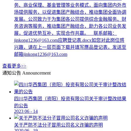
务、商业保理、基金管理等业务模式，面向集团内外市
场提供服务，以促进集团产融结合，推动集团全面协调
发展。公司致力于为集团各公司提供综合金融服务、财
务咨询等服务，推动集团产融结合，助力各公司业务发
展，促进优势互补，实现合作共赢。 联系邮箱：
jinkong1236@163.com应聘登记表.docx如您对此岗位感
兴趣，请在上一层页面下载并填写赝品登记表，发送至
邮箱jinkong1236@163.com
查看更多>>
通知公告
Announcement
四川华西集团（资阳）投资有限公司关于审计整改结果
的公告
2023
06
-
14
关于严防不法分子冒用公司名义诈骗的声明
2020
06
-
19