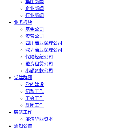
集团新闻
企业新闻
行业新闻
业务板块
基金公司
资管公司
四川商业保理公司
深圳商业保理公司
保险经纪公司
融资租赁公司
小额贷款公司
党建群团
党的建设
纪监工作
工会工作
群团工作
廉洁工作
廉洁华西资本
通知公告