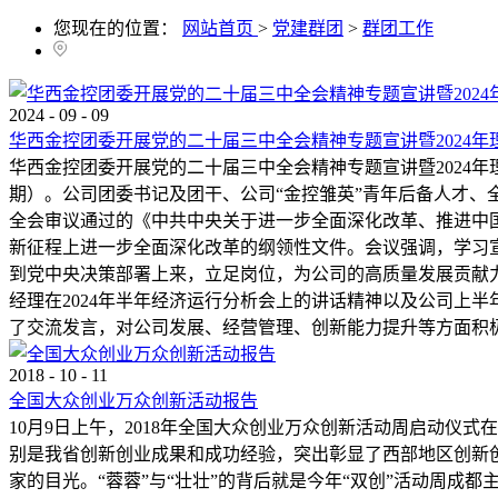
您现在的位置：
网站首页
>
党建群团
>
群团工作
2024
-
09
-
09
华西金控团委开展党的二十届三中全会精神专题宣讲暨2024
华西金控团委开展党的二十届三中全会精神专题宣讲暨2024
期）。公司团委书记及团干、公司“金控雏英”青年后备人才
全会审议通过的《中共中央关于进一步全面深化改革、推进中
新征程上进一步全面深化改革的纲领性文件。会议强调，学习
到党中央决策部署上来，立足岗位，为公司的高质量发展贡献
经理在2024年半年经济运行分析会上的讲话精神以及公司上
了交流发言，对公司发展、经营管理、创新能力提升等方面积
2018
-
10
-
11
全国大众创业万众创新活动报告
10月9日上午，2018年全国大众创业万众创新活动周启动仪
别是我省创新创业成果和成功经验，突出彰显了西部地区创新创
家的目光。“蓉蓉”与“壮壮”的背后就是今年“双创”活动周