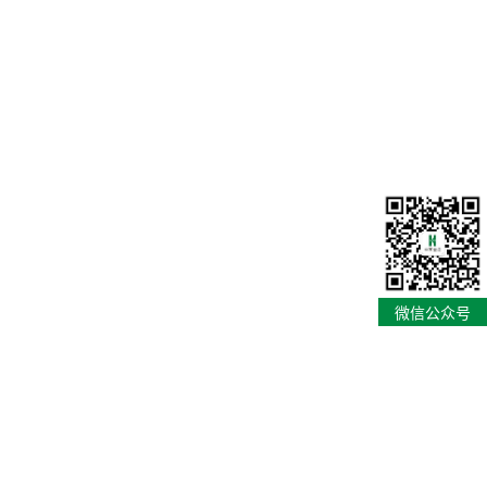
微信公众号