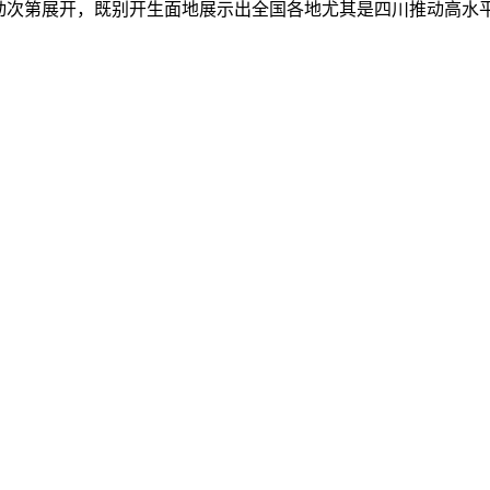
动次第展开，既别开生面地展示出全国各地尤其是四川推动高水平