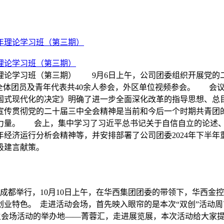
年理论学习班（第三期）
年理论学习班（第三期） 9月6日上午，公司团委组织开展党的二
、全体团员及青年代表共40余人参会，外区单位视频参会。 会
国式现代化的决定》明确了进一步全面深化改革的指导思想、总
宣传贯彻党的二十届三中全会精神是当前和今后一个时期共青团
力量。 会上，集中学习了习近平总书记关于自信自立的论述
半年经济运行分析会精神等，并安排部署了公司团委2024年下
极建言献策。
式在成都举行，10月10日上午，在华西集团团委的带领下，华西
业特色。 走进活动会场，首先映入眼帘的是本次“双创”活动周吉
成都主会场活动的举办地——菁蓉汇，走进展览展，本次活动给大