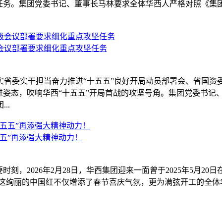
点任务。集团党委书记、董事长马林要求全体华西人严格对照《集团2
会议部署要求细化重点攻坚任务
实省委实干担当奋力推进“十五五”良好开局动员部署会、省国
进姿态，吹响华西“十五五”开局首战的攻坚号角。集团党委书记
..
五”再添强大精神动力！
，2026年2月28日，华西集团迎来一面曾于2025年5月20日在
，这绚丽的中国红不仅增添了春节喜庆气氛，更为满弦开工的全体