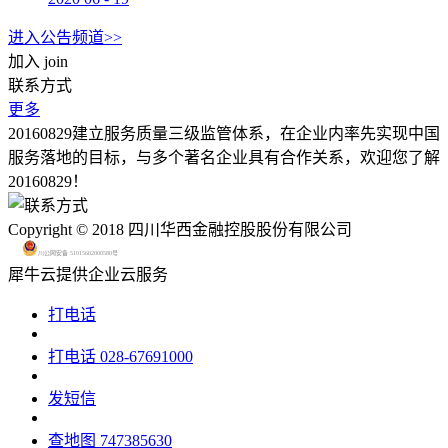
进入公告频道>>
加入
join
联系方式
更多
20160829建立服务质量三级监管体系，在企业内率先实现中国
服务落地的目标，与多个著名企业具有合作关系，欢迎您了解
20160829！
Copyright © 2018 四川华西金融控股股份有限公司
川公网安备 51015602000580号
犀牛云提供企业云服务
打电话
打电话
028-67691000
发短信
查地图
747385630