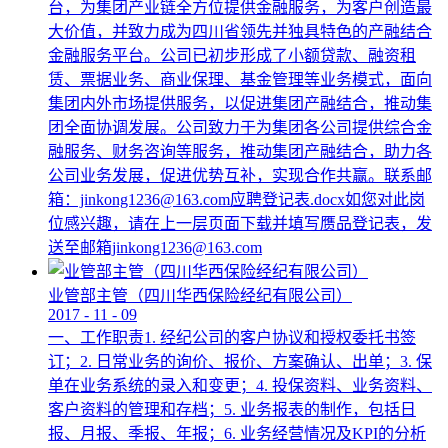
台，为集团产业链全方位提供金融服务，为客户创造最
大价值，并致力成为四川省领先并独具特色的产融结合
金融服务平台。公司已初步形成了小额贷款、融资租
赁、票据业务、商业保理、基金管理等业务模式，面向
集团内外市场提供服务，以促进集团产融结合，推动集
团全面协调发展。公司致力于为集团各公司提供综合金
融服务、财务咨询等服务，推动集团产融结合，助力各
公司业务发展，促进优势互补，实现合作共赢。联系邮
箱：jinkong1236@163.com应聘登记表.docx如您对此岗
位感兴趣，请在上一层页面下载并填写赝品登记表，发
送至邮箱jinkong1236@163.com
业管部主管（四川华西保险经纪有限公司）
2017
-
11
-
09
一、工作职责1. 经纪公司的客户协议和授权委托书签
订；2. 日常业务的询价、报价、方案确认、出单；3. 保
单在业务系统的录入和变更；4. 投保资料、业务资料、
客户资料的管理和存档；5. 业务报表的制作，包括日
报、月报、季报、年报；6. 业务经营情况及KPI的分析