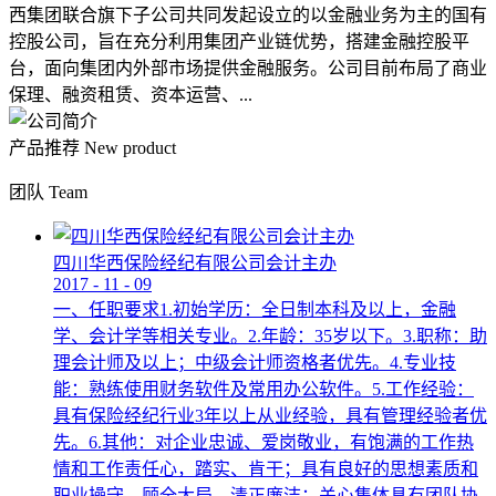
西集团联合旗下子公司共同发起设立的以金融业务为主的国有
控股公司，旨在充分利用集团产业链优势，搭建金融控股平
台，面向集团内外部市场提供金融服务。公司目前布局了商业
保理、融资租赁、资本运营、...
产品推荐
New product
团队
Team
四川华西保险经纪有限公司会计主办
2017
-
11
-
09
一、任职要求1.初始学历：全日制本科及以上，金融
学、会计学等相关专业。2.年龄：35岁以下。3.职称：助
理会计师及以上；中级会计师资格者优先。4.专业技
能：熟练使用财务软件及常用办公软件。5.工作经验：
具有保险经纪行业3年以上从业经验，具有管理经验者优
先。6.其他：对企业忠诚、爱岗敬业，有饱满的工作热
情和工作责任心，踏实、肯干；具有良好的思想素质和
职业操守，顾全大局，清正廉洁；关心集体具有团队协