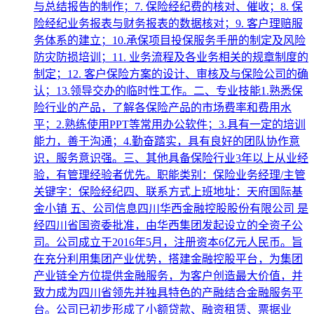
与总结报告的制作；7. 保险经纪费的核对、催收；8. 保
险经纪业务报表与财务报表的数据核对；9. 客户理赔服
务体系的建立；10.承保项目投保服务手册的制定及风险
防灾防损培训；11. 业务流程及各业务相关的规章制度的
制定；12. 客户保险方案的设计、审核及与保险公司的确
认；13.领导交办的临时性工作。二、专业技能1.熟悉保
险行业的产品，了解各保险产品的市场费率和费用水
平；2.熟练使用PPT等常用办公软件；3.具有一定的培训
能力，善于沟通；4.勤奋踏实，具有良好的团队协作意
识，服务意识强。三、其他具备保险行业3年以上从业经
验，有管理经验者优先。职能类别：保险业务经理/主管
关键字：保险经纪四、联系方式上班地址：天府国际基
金小镇 五、公司信息四川华西金融控股股份有限公司 是
经四川省国资委批准，由华西集团发起设立的全资子公
司。公司成立于2016年5月，注册资本6亿元人民币。旨
在充分利用集团产业优势，搭建金融控股平台，为集团
产业链全方位提供金融服务，为客户创造最大价值，并
致力成为四川省领先并独具特色的产融结合金融服务平
台。公司已初步形成了小额贷款、融资租赁、票据业