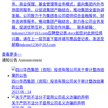
务、商业保理、基金管理等业务模式，面向集团内外市
场提供服务，以促进集团产融结合，推动集团全面协调
发展。公司致力于为集团各公司提供综合金融服务、财
务咨询等服务，推动集团产融结合，助力各公司业务发
展，促进优势互补，实现合作共赢。 联系邮箱：
jinkong1236@163.com应聘登记表.docx如您对此岗位感
兴趣，请在上一层页面下载并填写赝品登记表，发送至
邮箱jinkong1236@163.com
查看更多>>
通知公告
Announcement
四川华西集团（资阳）投资有限公司关于审计整改结果
的公告
2023
06
-
14
关于严防不法分子冒用公司名义诈骗的声明
2020
06
-
19