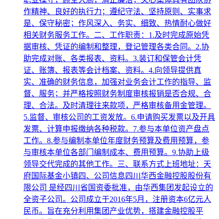
作精神、良好的执行力；遵纪守法、坚持原则、实事求
是、保守秘密；作风深入、务实、细致、热情耐心做好
相关财务服务工作。二、工作职责：1.及时完成原始凭
据审核、凭证的编制和整理，登记管理各类合同。2.协
助完成对账、各类报表、资料。3.装订和保管会计凭
证、账簿、报表等会计档案、资料。4.向领导提供真
实、准确的财务信息，加强对业务会计工作的指导、监
督、服务；并严格按照财务制度审核报销是否合规、合
理、合法。及时清理往来款项，严格审核备用金管理。
5.监督、审核公司的工资发放。6.申请购买发票以及开具
发票、计算申报缴纳各种税款。7.参与本单位资产盘点
工作。8.参与编制本单位年度财务预算及费用预算，参
与审核本单位各部门编制成本、费用预算。9.协助上级
领导交代完成的其他工作。三、联系方式上班地址：天
府国际基金小镇四、公司信息四川华西金融控股股份有
限公司 是经四川省国资委批准，由华西集团发起设立的
全资子公司。公司成立于2016年5月，注册资本6亿元人
民币。旨在充分利用集团产业优势，搭建金融控股平