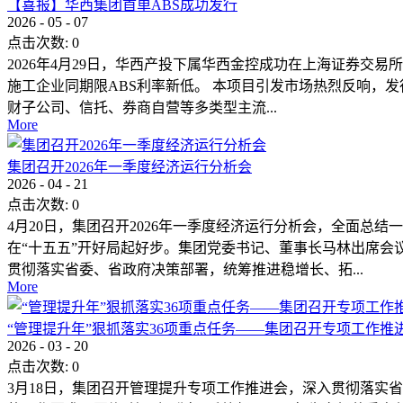
【喜报】华西集团首单ABS成功发行
2026
-
05
-
07
点击次数:
0
2026年4月29日，华西产投下属华西金控成功在上海证券交易
施工企业同期限ABS利率新低。 本项目引发市场热烈反响，
财子公司、信托、券商自营等多类型主流...
More
集团召开2026年一季度经济运行分析会
2026
-
04
-
21
点击次数:
0
4月20日，集团召开2026年一季度经济运行分析会，全面
在“十五五”开好局起好步。集团党委书记、董事长马林出席会
贯彻落实省委、省政府决策部署，统筹推进稳增长、拓...
More
“管理提升年”狠抓落实36项重点任务——集团召开专项工作推
2026
-
03
-
20
点击次数:
0
3月18日，集团召开管理提升专项工作推进会，深入贯彻落实