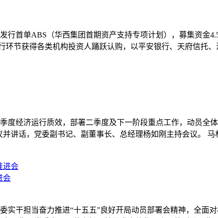
所发行首单ABS（华西集团首期资产支持专项计划），募集资金4.5
发行环节获得各类机构投资人踊跃认购，以平安银行、天府信托
总结一季度经济运行质效，部署二季度及下一阶段重点工作，动员
议并讲话，党委副书记、副董事长、总经理杨如刚主持会议。 
进会
省委实干担当奋力推进“十五五”良好开局动员部署会精神，全面