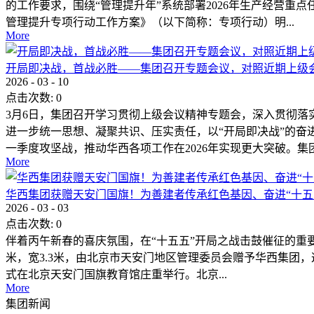
的工作要求，围绕“管理提升年”系统部署2026年生产经营重
管理提升专项行动工作方案》（以下简称：专项行动）明...
More
开局即决战，首战必胜——集团召开专题会议，对照近期上级
2026
-
03
-
10
点击次数:
0
3月6日，集团召开学习贯彻上级会议精神专题会，深入贯彻落
进一步统一思想、凝聚共识、压实责任，以“开局即决战”的奋
一季度攻坚战，推动华西各项工作在2026年实现更大突破。集团.
More
华西集团获赠天安门国旗！为善建者传承红色基因、奋进“十五
2026
-
03
-
03
点击次数:
0
伴着丙午新春的喜庆氛围，在“十五五”开局之战击鼓催征的重要时刻
米，宽3.3米，由北京市天安门地区管理委员会赠予华西集团
式在北京天安门国旗教育馆庄重举行。北京...
More
集团新闻