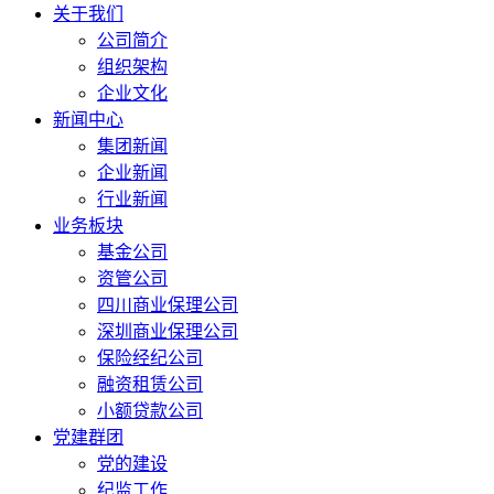
关于我们
公司简介
组织架构
企业文化
新闻中心
集团新闻
企业新闻
行业新闻
业务板块
基金公司
资管公司
四川商业保理公司
深圳商业保理公司
保险经纪公司
融资租赁公司
小额贷款公司
党建群团
党的建设
纪监工作