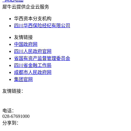
犀牛云提供企业云服务
华西资本分支机构
四川华西保险经纪有限公司
友情链接
中国政府网
四川人民政府官网
省国有资产监督管理委员会
四川省金融工作局
成都市人民政府网
集团官网
友情链接：
电话：
028-67691000
分享到：