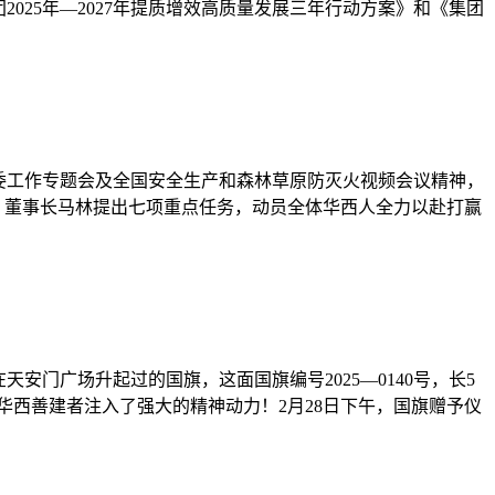
025年—2027年提质增效高质量发展三年行动方案》和《集团
资委工作专题会及全国安全生产和森林草原防灭火视频会议精神，
、董事长马林提出七项重点任务，动员全体华西人全力以赴打赢
天安门广场升起过的国旗，这面国旗编号2025—0140号，长5
华西善建者注入了强大的精神动力！2月28日下午，国旗赠予仪