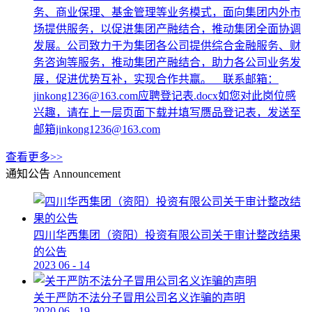
务、商业保理、基金管理等业务模式，面向集团内外市
场提供服务，以促进集团产融结合，推动集团全面协调
发展。公司致力于为集团各公司提供综合金融服务、财
务咨询等服务，推动集团产融结合，助力各公司业务发
展，促进优势互补，实现合作共赢。 联系邮箱：
jinkong1236@163.com应聘登记表.docx如您对此岗位感
兴趣，请在上一层页面下载并填写赝品登记表，发送至
邮箱jinkong1236@163.com
查看更多>>
通知公告
Announcement
四川华西集团（资阳）投资有限公司关于审计整改结果
的公告
2023
06
-
14
关于严防不法分子冒用公司名义诈骗的声明
2020
06
-
19