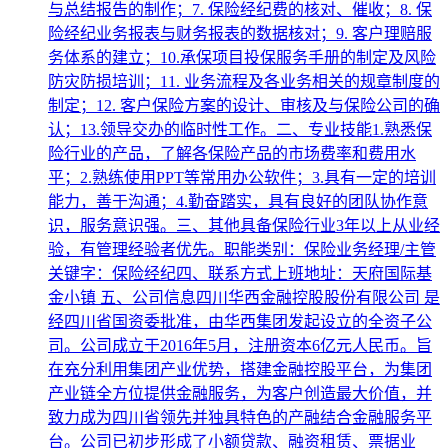
与总结报告的制作；7. 保险经纪费的核对、催收；8. 保
险经纪业务报表与财务报表的数据核对；9. 客户理赔服
务体系的建立；10.承保项目投保服务手册的制定及风险
防灾防损培训；11. 业务流程及各业务相关的规章制度的
制定；12. 客户保险方案的设计、审核及与保险公司的确
认；13.领导交办的临时性工作。二、专业技能1.熟悉保
险行业的产品，了解各保险产品的市场费率和费用水
平；2.熟练使用PPT等常用办公软件；3.具有一定的培训
能力，善于沟通；4.勤奋踏实，具有良好的团队协作意
识，服务意识强。三、其他具备保险行业3年以上从业经
验，有管理经验者优先。职能类别：保险业务经理/主管
关键字：保险经纪四、联系方式上班地址：天府国际基
金小镇 五、公司信息四川华西金融控股股份有限公司 是
经四川省国资委批准，由华西集团发起设立的全资子公
司。公司成立于2016年5月，注册资本6亿元人民币。旨
在充分利用集团产业优势，搭建金融控股平台，为集团
产业链全方位提供金融服务，为客户创造最大价值，并
致力成为四川省领先并独具特色的产融结合金融服务平
台。公司已初步形成了小额贷款、融资租赁、票据业