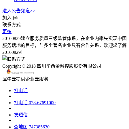
进入公告频道>>
加入
join
联系方式
更多
20160829建立服务质量三级监管体系，在企业内率先实现中国
服务落地的目标，与多个著名企业具有合作关系，欢迎您了解
20160829！
Copyright © 2018 四川华西金融控股股份有限公司
川公网安备 51015602000580号
犀牛云提供企业云服务
打电话
打电话
028-67691000
发短信
查地图
747385630