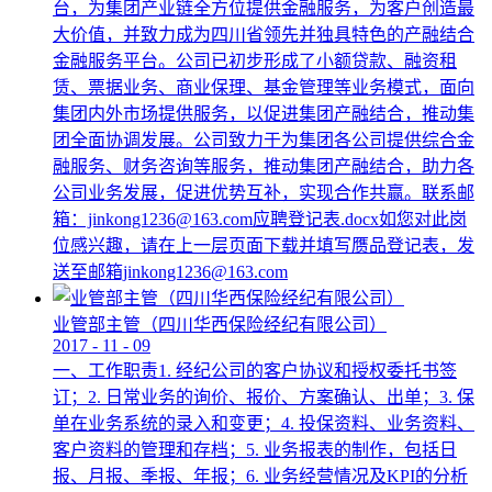
台，为集团产业链全方位提供金融服务，为客户创造最
大价值，并致力成为四川省领先并独具特色的产融结合
金融服务平台。公司已初步形成了小额贷款、融资租
赁、票据业务、商业保理、基金管理等业务模式，面向
集团内外市场提供服务，以促进集团产融结合，推动集
团全面协调发展。公司致力于为集团各公司提供综合金
融服务、财务咨询等服务，推动集团产融结合，助力各
公司业务发展，促进优势互补，实现合作共赢。联系邮
箱：jinkong1236@163.com应聘登记表.docx如您对此岗
位感兴趣，请在上一层页面下载并填写赝品登记表，发
送至邮箱jinkong1236@163.com
业管部主管（四川华西保险经纪有限公司）
2017
-
11
-
09
一、工作职责1. 经纪公司的客户协议和授权委托书签
订；2. 日常业务的询价、报价、方案确认、出单；3. 保
单在业务系统的录入和变更；4. 投保资料、业务资料、
客户资料的管理和存档；5. 业务报表的制作，包括日
报、月报、季报、年报；6. 业务经营情况及KPI的分析