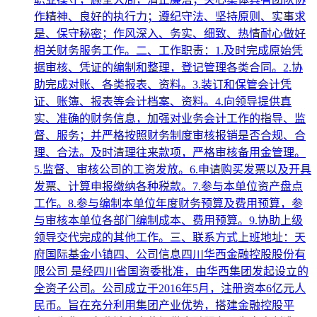
作精神、良好的执行力；遵纪守法、坚持原则、实事求
是、保守秘密；作风深入、务实、细致、热情耐心做好
相关财务服务工作。二、工作职责：1.及时完成原始凭
据审核、凭证的编制和整理，登记管理各类合同。2.协
助完成对账、各类报表、资料。3.装订和保管会计凭
证、账簿、报表等会计档案、资料。4.向领导提供真
实、准确的财务信息，加强对业务会计工作的指导、监
督、服务；并严格按照财务制度审核报销是否合规、合
理、合法。及时清理往来款项，严格审核备用金管理。
5.监督、审核公司的工资发放。6.申请购买发票以及开具
发票、计算申报缴纳各种税款。7.参与本单位资产盘点
工作。8.参与编制本单位年度财务预算及费用预算，参
与审核本单位各部门编制成本、费用预算。9.协助上级
领导交代完成的其他工作。三、联系方式上班地址：天
府国际基金小镇四、公司信息四川华西金融控股股份有
限公司 是经四川省国资委批准，由华西集团发起设立的
全资子公司。公司成立于2016年5月，注册资本6亿元人
民币。旨在充分利用集团产业优势，搭建金融控股平