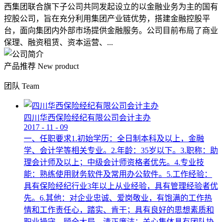
西集团联合旗下子公司共同发起设立的以金融业务为主的国有
控股公司，旨在充分利用集团产业链优势，搭建金融控股平
台，面向集团内外部市场提供金融服务。公司目前布局了商业
保理、融资租赁、资本运营、...
产品推荐
New product
团队
Team
四川华西保险经纪有限公司会计主办
2017
-
11
-
09
一、任职要求1.初始学历：全日制本科及以上，金融
学、会计学等相关专业。2.年龄：35岁以下。3.职称：助
理会计师及以上；中级会计师资格者优先。4.专业技
能：熟练使用财务软件及常用办公软件。5.工作经验：
具有保险经纪行业3年以上从业经验，具有管理经验者优
先。6.其他：对企业忠诚、爱岗敬业，有饱满的工作热
情和工作责任心，踏实、肯干；具有良好的思想素质和
职业操守，顾全大局，清正廉洁；关心集体具有团队协