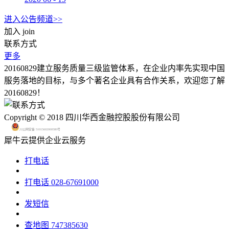
进入公告频道>>
加入
join
联系方式
更多
20160829建立服务质量三级监管体系，在企业内率先实现中国
服务落地的目标，与多个著名企业具有合作关系，欢迎您了解
20160829！
Copyright © 2018 四川华西金融控股股份有限公司
川公网安备 51015602000580号
犀牛云提供企业云服务
打电话
打电话
028-67691000
发短信
查地图
747385630