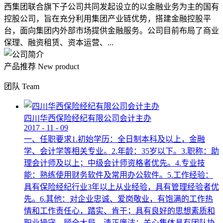
西集团联合旗下子公司共同发起设立的以金融业务为主的国有
控股公司，旨在充分利用集团产业链优势，搭建金融控股平
台，面向集团内外部市场提供金融服务。公司目前布局了商业
保理、融资租赁、资本运营、...
产品推荐
New product
团队
Team
四川华西保险经纪有限公司会计主办
2017
-
11
-
09
一、任职要求1.初始学历：全日制本科及以上，金融
学、会计学等相关专业。2.年龄：35岁以下。3.职称：助
理会计师及以上；中级会计师资格者优先。4.专业技
能：熟练使用财务软件及常用办公软件。5.工作经验：
具有保险经纪行业3年以上从业经验，具有管理经验者优
先。6.其他：对企业忠诚、爱岗敬业，有饱满的工作热
情和工作责任心，踏实、肯干；具有良好的思想素质和
职业操守，顾全大局，清正廉洁；关心集体具有团队协