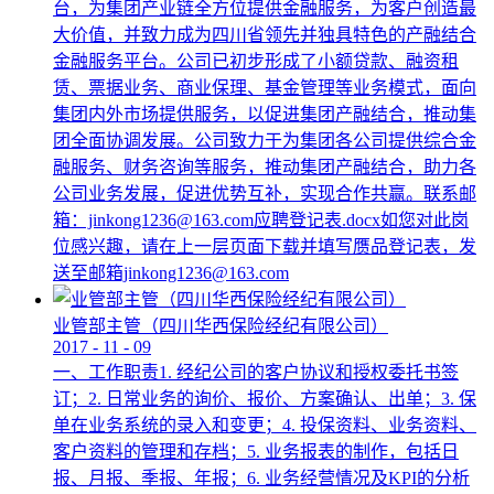
台，为集团产业链全方位提供金融服务，为客户创造最
大价值，并致力成为四川省领先并独具特色的产融结合
金融服务平台。公司已初步形成了小额贷款、融资租
赁、票据业务、商业保理、基金管理等业务模式，面向
集团内外市场提供服务，以促进集团产融结合，推动集
团全面协调发展。公司致力于为集团各公司提供综合金
融服务、财务咨询等服务，推动集团产融结合，助力各
公司业务发展，促进优势互补，实现合作共赢。联系邮
箱：jinkong1236@163.com应聘登记表.docx如您对此岗
位感兴趣，请在上一层页面下载并填写赝品登记表，发
送至邮箱jinkong1236@163.com
业管部主管（四川华西保险经纪有限公司）
2017
-
11
-
09
一、工作职责1. 经纪公司的客户协议和授权委托书签
订；2. 日常业务的询价、报价、方案确认、出单；3. 保
单在业务系统的录入和变更；4. 投保资料、业务资料、
客户资料的管理和存档；5. 业务报表的制作，包括日
报、月报、季报、年报；6. 业务经营情况及KPI的分析