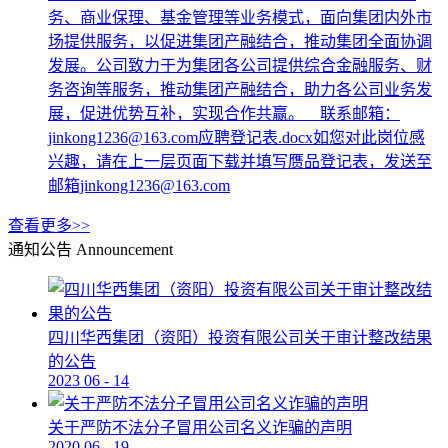
务、商业保理、基金管理等业务模式，面向集团内外市
场提供服务，以促进集团产融结合，推动集团全面协调
发展。公司致力于为集团各公司提供综合金融服务、财
务咨询等服务，推动集团产融结合，助力各公司业务发
展，促进优势互补，实现合作共赢。 联系邮箱：
jinkong1236@163.com应聘登记表.docx如您对此岗位感
兴趣，请在上一层页面下载并填写赝品登记表，发送至
邮箱jinkong1236@163.com
查看更多>>
通知公告
Announcement
四川华西集团（资阳）投资有限公司关于审计整改结果
的公告
2023
06
-
14
关于严防不法分子冒用公司名义诈骗的声明
2020
06
-
19