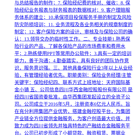
与总结报告的制作；7. 保险经纪费的核对、催收；8. 保
险经纪业务报表与财务报表的数据核对；9. 客户理赔服
务体系的建立；10.承保项目投保服务手册的制定及风险
防灾防损培训；11. 业务流程及各业务相关的规章制度的
制定；12. 客户保险方案的设计、审核及与保险公司的确
认；13.领导交办的临时性工作。二、专业技能1.熟悉保
险行业的产品，了解各保险产品的市场费率和费用水
平；2.熟练使用PPT等常用办公软件；3.具有一定的培训
能力，善于沟通；4.勤奋踏实，具有良好的团队协作意
识，服务意识强。三、其他具备保险行业3年以上从业经
验，有管理经验者优先。职能类别：保险业务经理/主管
关键字：保险经纪四、联系方式上班地址：天府国际基
金小镇 五、公司信息四川华西金融控股股份有限公司 是
经四川省国资委批准，由华西集团发起设立的全资子公
司。公司成立于2016年5月，注册资本6亿元人民币。旨
在充分利用集团产业优势，搭建金融控股平台，为集团
产业链全方位提供金融服务，为客户创造最大价值，并
致力成为四川省领先并独具特色的产融结合金融服务平
台。公司已初步形成了小额贷款、融资租赁、票据业