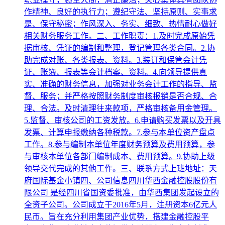
作精神、良好的执行力；遵纪守法、坚持原则、实事求
是、保守秘密；作风深入、务实、细致、热情耐心做好
相关财务服务工作。二、工作职责：1.及时完成原始凭
据审核、凭证的编制和整理，登记管理各类合同。2.协
助完成对账、各类报表、资料。3.装订和保管会计凭
证、账簿、报表等会计档案、资料。4.向领导提供真
实、准确的财务信息，加强对业务会计工作的指导、监
督、服务；并严格按照财务制度审核报销是否合规、合
理、合法。及时清理往来款项，严格审核备用金管理。
5.监督、审核公司的工资发放。6.申请购买发票以及开具
发票、计算申报缴纳各种税款。7.参与本单位资产盘点
工作。8.参与编制本单位年度财务预算及费用预算，参
与审核本单位各部门编制成本、费用预算。9.协助上级
领导交代完成的其他工作。三、联系方式上班地址：天
府国际基金小镇四、公司信息四川华西金融控股股份有
限公司 是经四川省国资委批准，由华西集团发起设立的
全资子公司。公司成立于2016年5月，注册资本6亿元人
民币。旨在充分利用集团产业优势，搭建金融控股平